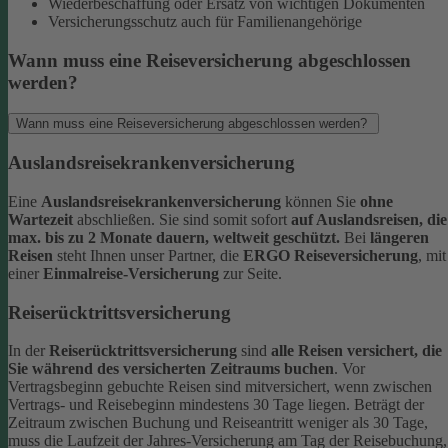
Wiederbeschaffung oder Ersatz von wichtigen Dokumenten
Versicherungsschutz auch für Familienangehörige
Wann muss eine Reiseversicherung abgeschlossen
werden?
Wann muss eine Reiseversicherung abgeschlossen werden?
Auslandsreisekrankenversicherung
Eine
Auslandsreisekrankenversicherung
können Sie
ohne
Wartezeit
abschließen. Sie sind somit sofort
auf Auslandsreisen, die
max. bis zu 2 Monate dauern, weltweit geschützt.
Bei
längeren
Reisen
steht Ihnen unser Partner, die
ERGO Reiseversicherung
, mit
einer
Einmalreise-Versicherung
zur Seite.
Reiserücktrittsversicherung
In der
Reiserücktrittsversicherung
sind
alle Reisen versichert, die
Sie während des versicherten Zeitraums buchen
.
Vor
Vertragsbeginn gebuchte Reisen sind mitversichert, wenn zwischen
Vertrags- und Reisebeginn mindestens 30 Tage liegen.
Beträgt der
Zeitraum zwischen Buchung und Reiseantritt weniger als 30 Tage,
muss die Laufzeit der Jahres-Versicherung am Tag der Reisebuchung,