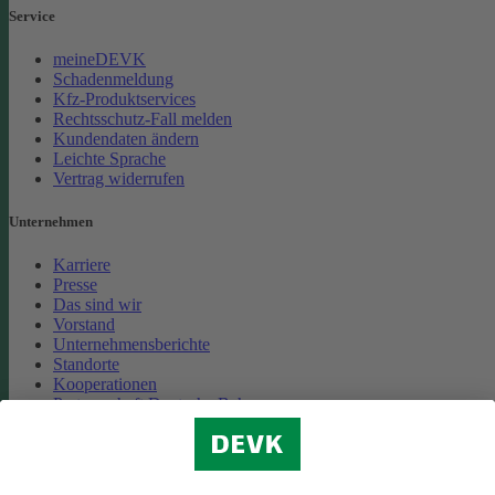
Service
meineDEVK
Schadenmeldung
Kfz-Produktservices
Rechtsschutz-Fall melden
Kundendaten ändern
Leichte Sprache
Vertrag widerrufen
Unternehmen
Karriere
Presse
Das sind wir
Vorstand
Unternehmensberichte
Standorte
Kooperationen
Partnerschaft Deutsche Bahn
Nachhaltigkeit