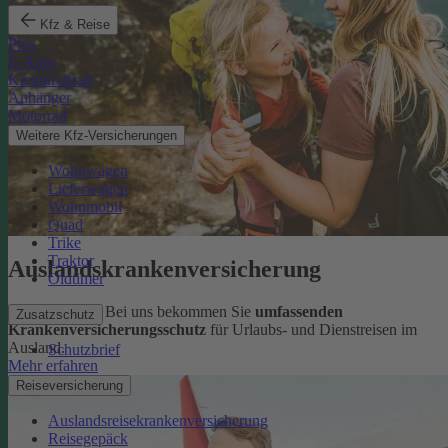
Kfz & Reise
Pkw
E-Auto
Kleinkraftrad
Anhänger
Motorrad
Weitere Kfz-Versicherungen
Wohnwagen
Lieferwagen
Wohnmobil
Quad
Trike
Traktor
Auslandskrankenversicherung
Oldtimer
Sorglos reisen: Bei uns bekommen Sie
umfassenden
Zusatzschutz
Krankenversicherungsschutz
für Urlaubs- und Dienstreisen im
Ausland.
Schutzbrief
Mehr erfahren
Reiseversicherung
Auslandsreisekrankenversicherung
Reisegepäck