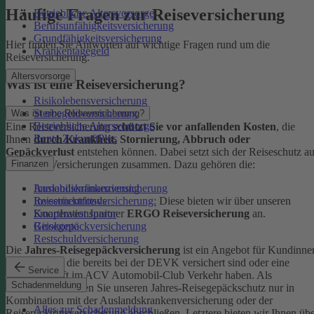
Häufige Fragen zur Reiseversicherung
Betriebliche Altersvorsorge
Berufsunfähigkeitsversicherung
Grundfähigkeitsversicherung
Hier finden Sie Antworten auf wichtige Fragen rund um die
Krankentagegeld
Reiseversicherung.
Altersvorsorge
Was ist eine Reiseversicherung?
Risikolebensversicherung
Sterbegeldversicherung
Was ist eine Reiseversicherung?
Betriebliche Altersvorsorge
Eine Reiseversicherung
schützt Sie vor anfallenden Kosten
, die
Rente ZukunftPlus
Ihnen
durch Krankheit, Stornierung, Abbruch oder
Gepäckverlust
entstehen können. Dabei setzt sich der Reiseschutz a
mehreren Versicherungen zusammen. Dazu gehören die:
Finanzen
Auslandskrankenversicherung
Immobilienfinanzierung
Reiserücktrittsversicherung:
Diese bieten wir über unseren
Investmentfonds
Kooperationspartner
ERGO Reiseversicherung
an.
SmartInvest Junior
Reisegepäckversicherung
Girokonto
Restschuldversicherung
Die
Jahres-Reisegepäckversicherung
ist ein Angebot für Kundinne
und Kunden, die bereits bei der DEVK versichert sind oder eine
Service
Mitgliedschaft im ACV Automobil-Club Verkehr haben.
Als
Schadenmeldung
Neukund:in können Sie unseren Jahres-Reisegepäckschutz nur in
Kombination mit der Auslandskrankenversicherung oder der
Alles zur Schadenmeldung
Reiserücktrittsversicherung abschließen. Letztere bieten wir Ihnen üb