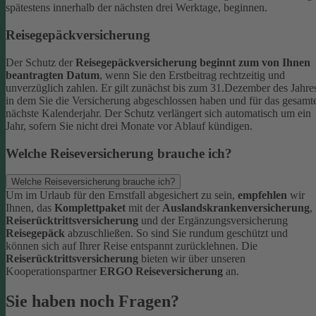
spätestens innerhalb der nächsten drei Werktage, beginnen.
Reisegepäckversicherung
Der Schutz der
Reisegepäckversicherung beginnt zum von Ihnen
beantragten Datum
, wenn Sie den Erstbeitrag rechtzeitig und
unverzüglich zahlen. Er gilt zunächst bis zum 31.Dezember des Jahre
in dem Sie die Versicherung abgeschlossen haben und für das gesamt
nächste Kalenderjahr. Der Schutz verlängert sich automatisch um ein
Jahr, sofern Sie nicht drei Monate vor Ablauf kündigen.
Welche Reiseversicherung brauche ich?
Welche Reiseversicherung brauche ich?
Um im Urlaub für den Ernstfall abgesichert zu sein,
empfehlen
wir
Ihnen, das
Komplettpaket
mit der
Auslandskrankenversicherung
,
Reiserücktrittsversicherung
und der Ergänzungsversicherung
Reisegepäck
abzuschließen. So sind Sie rundum geschützt und
können sich auf Ihrer Reise entspannt zurücklehnen.
Die
Reiserücktrittsversicherung
bieten wir über unseren
Kooperationspartner
ERGO Reiseversicherung
an.
Sie haben noch Fragen?