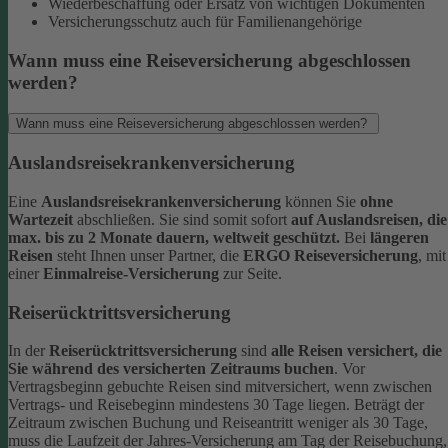
Wiederbeschaffung oder Ersatz von wichtigen Dokumenten
Versicherungsschutz auch für Familienangehörige
Wann muss eine Reiseversicherung abgeschlossen
werden?
Wann muss eine Reiseversicherung abgeschlossen werden?
Auslandsreisekrankenversicherung
Eine
Auslandsreisekrankenversicherung
können Sie
ohne
Wartezeit
abschließen. Sie sind somit sofort
auf Auslandsreisen, die
max. bis zu 2 Monate dauern, weltweit geschützt.
Bei
längeren
Reisen
steht Ihnen unser Partner, die
ERGO Reiseversicherung
, mit
einer
Einmalreise-Versicherung
zur Seite.
Reiserücktrittsversicherung
In der
Reiserücktrittsversicherung
sind
alle Reisen versichert, die
Sie während des versicherten Zeitraums buchen
.
Vor
Vertragsbeginn gebuchte Reisen sind mitversichert, wenn zwischen
Vertrags- und Reisebeginn mindestens 30 Tage liegen.
Beträgt der
Zeitraum zwischen Buchung und Reiseantritt weniger als 30 Tage,
muss die Laufzeit der Jahres-Versicherung am Tag der Reisebuchung,