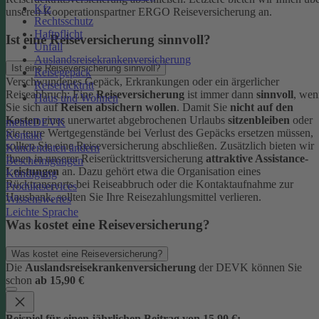
Kfz
unseren Kooperationspartner ERGO Reiseversicherung an.
Rechtsschutz
Haftpflicht
Ist eine Reiseversicherung sinnvoll?
Unfall
Auslandsreisekrankenversicherung
Ist eine Reiseversicherung sinnvoll?
Reisegepäck
Verschwundenes Gepäck, Erkrankungen oder ein ärgerlicher
Reiserücktritt
Reiseabbruch: Eine
Reiseversicherung
ist immer dann
sinnvoll
, wen
Haus und Wohnen
Sie sich auf
Reisen absichern wollen
.
Damit Sie
nicht auf den
Kosten
eines unerwartet abgebrochenen Urlaubs
sitzenbleiben
oder
meineDEVK
Sie teure Wertgegenstände bei Verlust des Gepäcks ersetzen müssen,
Kontakt
sollten Sie eine Reiseversicherung abschließen.
Zusätzlich bieten wir
Kundendaten ändern
Ihnen in unserer Reiserücktrittsversicherung
attraktive Assistance-
Bescheinigungen
Leistungen
an. Dazu gehört etwa die Organisation eines
Kündigung
Rücktransports bei Reiseabbruch oder die Kontaktaufnahme zur
Produktservices
Hausbank, sollten Sie Ihre Reisezahlungsmittel verlieren.
Wissenswertes
Leichte Sprache
Was kostet eine Reiseversicherung?
Was kostet eine Reiseversicherung?
Die
Auslandsreisekrankenversicherung
der DEVK können Sie
schon
ab 15,90 €
Beispiel für einen jährlichen Beitrag von 15,90 €: