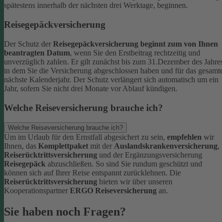
spätestens innerhalb der nächsten drei Werktage, beginnen.
Reisegepäckversicherung
Der Schutz der
Reisegepäckversicherung beginnt zum von Ihnen
beantragten Datum
, wenn Sie den Erstbeitrag rechtzeitig und
unverzüglich zahlen. Er gilt zunächst bis zum 31.Dezember des Jahre
in dem Sie die Versicherung abgeschlossen haben und für das gesamt
nächste Kalenderjahr. Der Schutz verlängert sich automatisch um ein
Jahr, sofern Sie nicht drei Monate vor Ablauf kündigen.
Welche Reiseversicherung brauche ich?
Welche Reiseversicherung brauche ich?
Um im Urlaub für den Ernstfall abgesichert zu sein,
empfehlen
wir
Ihnen, das
Komplettpaket
mit der
Auslandskrankenversicherung
,
Reiserücktrittsversicherung
und der Ergänzungsversicherung
Reisegepäck
abzuschließen. So sind Sie rundum geschützt und
können sich auf Ihrer Reise entspannt zurücklehnen.
Die
Reiserücktrittsversicherung
bieten wir über unseren
Kooperationspartner
ERGO Reiseversicherung
an.
Sie haben noch Fragen?