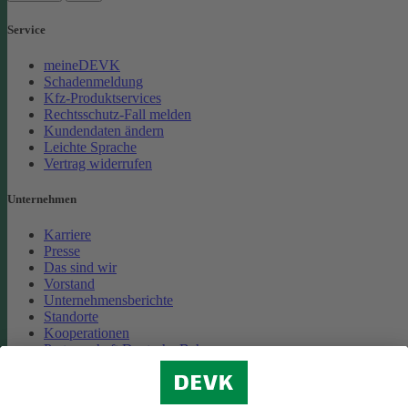
Service
meineDEVK
Schadenmeldung
Kfz-Produktservices
Rechtsschutz-Fall melden
Kundendaten ändern
Leichte Sprache
Vertrag widerrufen
Unternehmen
Karriere
Presse
Das sind wir
Vorstand
Unternehmensberichte
Standorte
Kooperationen
Partnerschaft Deutsche Bahn
Nachhaltigkeit