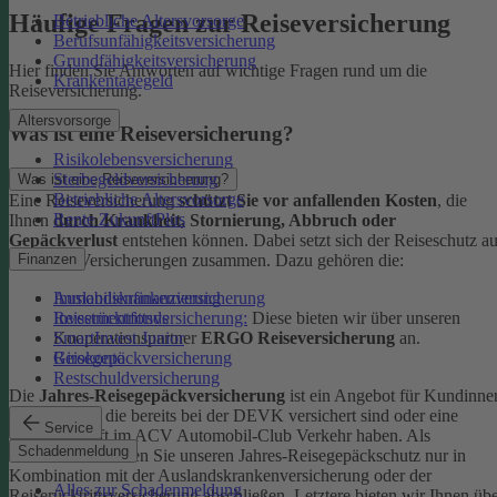
Häufige Fragen zur Reiseversicherung
Betriebliche Altersvorsorge
Berufsunfähigkeitsversicherung
Grundfähigkeitsversicherung
Hier finden Sie Antworten auf wichtige Fragen rund um die
Krankentagegeld
Reiseversicherung.
Altersvorsorge
Was ist eine Reiseversicherung?
Risikolebensversicherung
Sterbegeldversicherung
Was ist eine Reiseversicherung?
Betriebliche Altersvorsorge
Eine Reiseversicherung
schützt Sie vor anfallenden Kosten
, die
Rente ZukunftPlus
Ihnen
durch Krankheit, Stornierung, Abbruch oder
Gepäckverlust
entstehen können. Dabei setzt sich der Reiseschutz a
mehreren Versicherungen zusammen. Dazu gehören die:
Finanzen
Auslandskrankenversicherung
Immobilienfinanzierung
Reiserücktrittsversicherung:
Diese bieten wir über unseren
Investmentfonds
Kooperationspartner
ERGO Reiseversicherung
an.
SmartInvest Junior
Reisegepäckversicherung
Girokonto
Restschuldversicherung
Die
Jahres-Reisegepäckversicherung
ist ein Angebot für Kundinne
und Kunden, die bereits bei der DEVK versichert sind oder eine
Service
Mitgliedschaft im ACV Automobil-Club Verkehr haben.
Als
Schadenmeldung
Neukund:in können Sie unseren Jahres-Reisegepäckschutz nur in
Kombination mit der Auslandskrankenversicherung oder der
Alles zur Schadenmeldung
Reiserücktrittsversicherung abschließen. Letztere bieten wir Ihnen üb