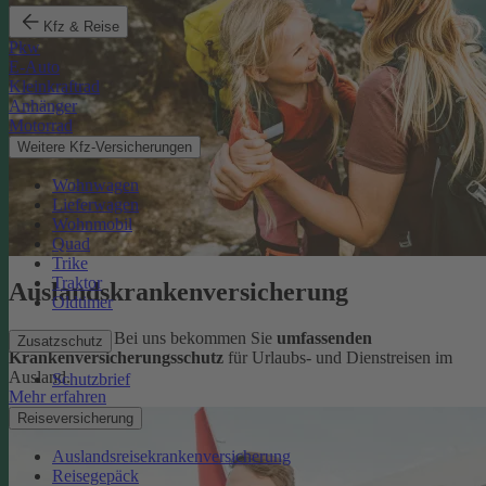
Kfz & Reise
Pkw
E-Auto
Kleinkraftrad
Anhänger
Motorrad
Weitere Kfz-Versicherungen
Wohnwagen
Lieferwagen
Wohnmobil
Quad
Trike
Traktor
Auslandskrankenversicherung
Oldtimer
Sorglos reisen: Bei uns bekommen Sie
umfassenden
Zusatzschutz
Krankenversicherungsschutz
für Urlaubs- und Dienstreisen im
Ausland.
Schutzbrief
Mehr erfahren
Reiseversicherung
Auslandsreisekrankenversicherung
Reisegepäck