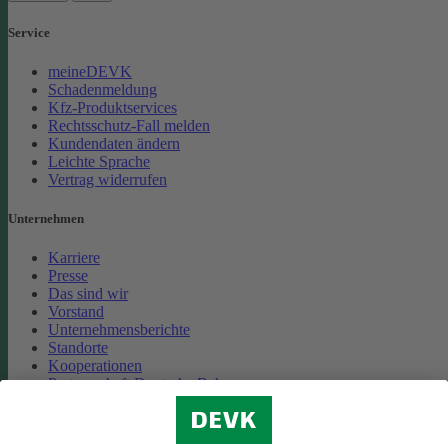
Service
meineDEVK
Schadenmeldung
Kfz-Produktservices
Rechtsschutz-Fall melden
Kundendaten ändern
Leichte Sprache
Vertrag widerrufen
Unternehmen
Karriere
Presse
Das sind wir
Vorstand
Unternehmensberichte
Standorte
Kooperationen
Partnerschaft Deutsche Bahn
Nachhaltigkeit