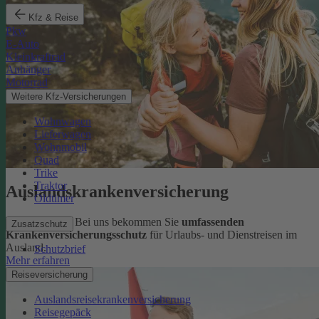
Kfz & Reise
Pkw
E-Auto
Kleinkraftrad
Anhänger
Motorrad
Weitere Kfz-Versicherungen
Wohnwagen
Lieferwagen
Wohnmobil
Quad
Trike
Traktor
Auslandskrankenversicherung
Oldtimer
Sorglos reisen: Bei uns bekommen Sie
umfassenden
Zusatzschutz
Krankenversicherungsschutz
für Urlaubs- und Dienstreisen im
Ausland.
Schutzbrief
Mehr erfahren
Reiseversicherung
Auslandsreisekrankenversicherung
Reisegepäck