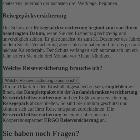
spätestens innerhalb der nächsten drei Werktage, beginnen.
Reisegepäckversicherung
Der Schutz der
Reisegepäckversicherung beginnt zum von Ihnen
beantragten Datum
, wenn Sie den Erstbeitrag rechtzeitig und
unverzüglich zahlen. Er gilt zunächst bis zum 31.Dezember des Jahre
in dem Sie die Versicherung abgeschlossen haben und für das gesamt
nächste Kalenderjahr. Der Schutz verlängert sich automatisch um ein
Jahr, sofern Sie nicht drei Monate vor Ablauf kündigen.
Welche Reiseversicherung brauche ich?
Welche Reiseversicherung brauche ich?
Um im Urlaub für den Ernstfall abgesichert zu sein,
empfehlen
wir
Ihnen, das
Komplettpaket
mit der
Auslandskrankenversicherung
,
Reiserücktrittsversicherung
und der Ergänzungsversicherung
Reisegepäck
abzuschließen. So sind Sie rundum geschützt und
können sich auf Ihrer Reise entspannt zurücklehnen.
Die
Reiserücktrittsversicherung
bieten wir über unseren
Kooperationspartner
ERGO Reiseversicherung
an.
Sie haben noch Fragen?