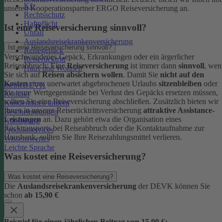
Kfz
unseren Kooperationspartner ERGO Reiseversicherung an.
Rechtsschutz
Haftpflicht
Ist eine Reiseversicherung sinnvoll?
Unfall
Auslandsreisekrankenversicherung
Ist eine Reiseversicherung sinnvoll?
Reisegepäck
Verschwundenes Gepäck, Erkrankungen oder ein ärgerlicher
Reiserücktritt
Reiseabbruch: Eine
Reiseversicherung
ist immer dann
sinnvoll
, wen
Haus und Wohnen
Sie sich auf
Reisen absichern wollen
.
Damit Sie
nicht auf den
Kosten
eines unerwartet abgebrochenen Urlaubs
sitzenbleiben
oder
meineDEVK
Sie teure Wertgegenstände bei Verlust des Gepäcks ersetzen müssen,
Kontakt
sollten Sie eine Reiseversicherung abschließen.
Zusätzlich bieten wir
Kundendaten ändern
Ihnen in unserer Reiserücktrittsversicherung
attraktive Assistance-
Bescheinigungen
Leistungen
an. Dazu gehört etwa die Organisation eines
Kündigung
Rücktransports bei Reiseabbruch oder die Kontaktaufnahme zur
Produktservices
Hausbank, sollten Sie Ihre Reisezahlungsmittel verlieren.
Wissenswertes
Leichte Sprache
Was kostet eine Reiseversicherung?
Was kostet eine Reiseversicherung?
Die
Auslandsreisekrankenversicherung
der DEVK können Sie
schon
ab 15,90 €
Beispiel für einen jährlichen Beitrag von 15,90 €: