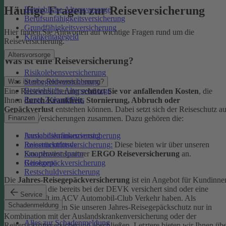
Häufige Fragen zur Reiseversicherung
Betriebliche Altersvorsorge
Berufsunfähigkeitsversicherung
Grundfähigkeitsversicherung
Hier finden Sie Antworten auf wichtige Fragen rund um die
Krankentagegeld
Reiseversicherung.
Altersvorsorge
Was ist eine Reiseversicherung?
Risikolebensversicherung
Sterbegeldversicherung
Was ist eine Reiseversicherung?
Betriebliche Altersvorsorge
Eine Reiseversicherung
schützt Sie vor anfallenden Kosten
, die
Rente ZukunftPlus
Ihnen
durch Krankheit, Stornierung, Abbruch oder
Gepäckverlust
entstehen können. Dabei setzt sich der Reiseschutz a
mehreren Versicherungen zusammen. Dazu gehören die:
Finanzen
Auslandskrankenversicherung
Immobilienfinanzierung
Reiserücktrittsversicherung:
Diese bieten wir über unseren
Investmentfonds
Kooperationspartner
ERGO Reiseversicherung
an.
SmartInvest Junior
Reisegepäckversicherung
Girokonto
Restschuldversicherung
Die
Jahres-Reisegepäckversicherung
ist ein Angebot für Kundinne
und Kunden, die bereits bei der DEVK versichert sind oder eine
Service
Mitgliedschaft im ACV Automobil-Club Verkehr haben.
Als
Schadenmeldung
Neukund:in können Sie unseren Jahres-Reisegepäckschutz nur in
Kombination mit der Auslandskrankenversicherung oder der
Alles zur Schadenmeldung
Reiserücktrittsversicherung abschließen. Letztere bieten wir Ihnen üb