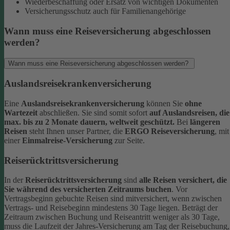
Wiederbeschaffung oder Ersatz von wichtigen Dokumenten
Versicherungsschutz auch für Familienangehörige
Wann muss eine Reiseversicherung abgeschlossen
werden?
Wann muss eine Reiseversicherung abgeschlossen werden?
Auslandsreisekrankenversicherung
Eine
Auslandsreisekrankenversicherung
können Sie
ohne
Wartezeit
abschließen. Sie sind somit sofort
auf Auslandsreisen, die
max. bis zu 2 Monate dauern, weltweit geschützt.
Bei
längeren
Reisen
steht Ihnen unser Partner, die
ERGO Reiseversicherung
, mit
einer
Einmalreise-Versicherung
zur Seite.
Reiserücktrittsversicherung
In der
Reiserücktrittsversicherung
sind
alle Reisen versichert, die
Sie während des versicherten Zeitraums buchen
.
Vor
Vertragsbeginn gebuchte Reisen sind mitversichert, wenn zwischen
Vertrags- und Reisebeginn mindestens 30 Tage liegen.
Beträgt der
Zeitraum zwischen Buchung und Reiseantritt weniger als 30 Tage,
muss die Laufzeit der Jahres-Versicherung am Tag der Reisebuchung,