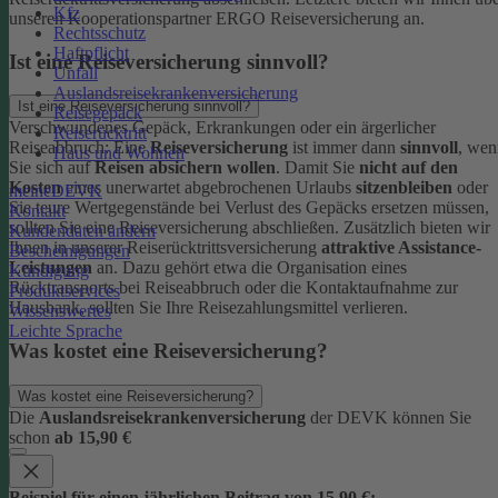
Kfz
unseren Kooperationspartner ERGO Reiseversicherung an.
Rechtsschutz
Haftpflicht
Ist eine Reiseversicherung sinnvoll?
Unfall
Auslandsreisekrankenversicherung
Ist eine Reiseversicherung sinnvoll?
Reisegepäck
Verschwundenes Gepäck, Erkrankungen oder ein ärgerlicher
Reiserücktritt
Reiseabbruch: Eine
Reiseversicherung
ist immer dann
sinnvoll
, wen
Haus und Wohnen
Sie sich auf
Reisen absichern wollen
.
Damit Sie
nicht auf den
Kosten
eines unerwartet abgebrochenen Urlaubs
sitzenbleiben
oder
meineDEVK
Sie teure Wertgegenstände bei Verlust des Gepäcks ersetzen müssen,
Kontakt
sollten Sie eine Reiseversicherung abschließen.
Zusätzlich bieten wir
Kundendaten ändern
Ihnen in unserer Reiserücktrittsversicherung
attraktive Assistance-
Bescheinigungen
Leistungen
an. Dazu gehört etwa die Organisation eines
Kündigung
Rücktransports bei Reiseabbruch oder die Kontaktaufnahme zur
Produktservices
Hausbank, sollten Sie Ihre Reisezahlungsmittel verlieren.
Wissenswertes
Leichte Sprache
Was kostet eine Reiseversicherung?
Was kostet eine Reiseversicherung?
Die
Auslandsreisekrankenversicherung
der DEVK können Sie
schon
ab 15,90 €
Beispiel für einen jährlichen Beitrag von 15,90 €: