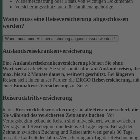
Wiederbeschaffung oder Ersatz von wichtigen Dokumenten
Versicherungsschutz auch für Familienangehörige
Wann muss eine Reiseversicherung abgeschlossen
werden?
Wann muss eine Reiseversicherung abgeschlossen werden?
Auslandsreisekrankenversicherung
Eine
Auslandsreisekrankenversicherung
können Sie
ohne
Wartezeit
abschließen. Sie sind somit sofort
auf Auslandsreisen, die
max. bis zu 2 Monate dauern, weltweit geschützt.
Bei
längeren
Reisen
steht Ihnen unser Partner, die
ERGO Reiseversicherung
, mit
einer
Einmalreise-Versicherung
zur Seite.
Reiserücktrittsversicherung
In der
Reiserücktrittsversicherung
sind
alle Reisen versichert, die
Sie während des versicherten Zeitraums buchen
.
Vor
Vertragsbeginn gebuchte Reisen sind mitversichert, wenn zwischen
Vertrags- und Reisebeginn mindestens 30 Tage liegen.
Beträgt der
Zeitraum zwischen Buchung und Reiseantritt weniger als 30 Tage,
muss die Laufzeit der Jahres-Versicherung am Tag der Reisebuchung,