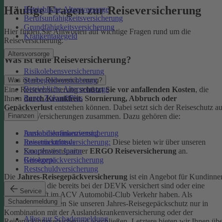
Häufige Fragen zur Reiseversicherung
Betriebliche Altersvorsorge
Berufsunfähigkeitsversicherung
Grundfähigkeitsversicherung
Hier finden Sie Antworten auf wichtige Fragen rund um die
Krankentagegeld
Reiseversicherung.
Altersvorsorge
Was ist eine Reiseversicherung?
Risikolebensversicherung
Sterbegeldversicherung
Was ist eine Reiseversicherung?
Betriebliche Altersvorsorge
Eine Reiseversicherung
schützt Sie vor anfallenden Kosten
, die
Rente ZukunftPlus
Ihnen
durch Krankheit, Stornierung, Abbruch oder
Gepäckverlust
entstehen können. Dabei setzt sich der Reiseschutz a
mehreren Versicherungen zusammen. Dazu gehören die:
Finanzen
Auslandskrankenversicherung
Immobilienfinanzierung
Reiserücktrittsversicherung:
Diese bieten wir über unseren
Investmentfonds
Kooperationspartner
ERGO Reiseversicherung
an.
SmartInvest Junior
Reisegepäckversicherung
Girokonto
Restschuldversicherung
Die
Jahres-Reisegepäckversicherung
ist ein Angebot für Kundinne
und Kunden, die bereits bei der DEVK versichert sind oder eine
Service
Mitgliedschaft im ACV Automobil-Club Verkehr haben.
Als
Schadenmeldung
Neukund:in können Sie unseren Jahres-Reisegepäckschutz nur in
Kombination mit der Auslandskrankenversicherung oder der
Alles zur Schadenmeldung
Reiserücktrittsversicherung abschließen. Letztere bieten wir Ihnen üb