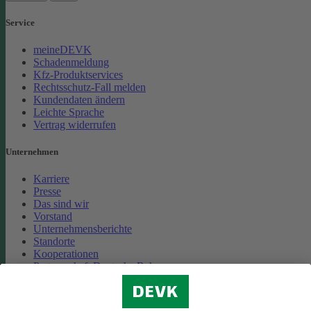
Service
meineDEVK
Schadenmeldung
Kfz-Produktservices
Rechtsschutz-Fall melden
Kundendaten ändern
Leichte Sprache
Vertrag widerrufen
Unternehmen
Karriere
Presse
Das sind wir
Vorstand
Unternehmensberichte
Standorte
Kooperationen
Partnerschaft Deutsche Bahn
Nachhaltigkeit