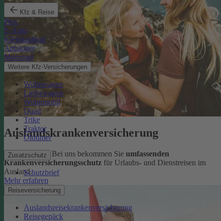
Kfz & Reise
Pkw
E-Auto
Kleinkraftrad
Anhänger
Motorrad
Weitere Kfz-Versicherungen
Wohnwagen
Lieferwagen
Wohnmobil
Quad
Trike
Traktor
Auslandskrankenversicherung
Oldtimer
Sorglos reisen: Bei uns bekommen Sie
umfassenden
Zusatzschutz
Krankenversicherungsschutz
für Urlaubs- und Dienstreisen im
Ausland.
Schutzbrief
Mehr erfahren
Reiseversicherung
Auslandsreisekrankenversicherung
Reisegepäck