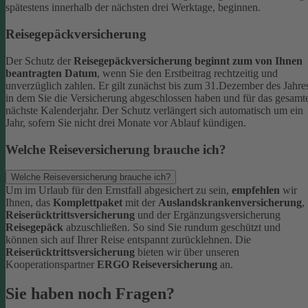
spätestens innerhalb der nächsten drei Werktage, beginnen.
Reisegepäckversicherung
Der Schutz der
Reisegepäckversicherung beginnt zum von Ihnen
beantragten Datum
, wenn Sie den Erstbeitrag rechtzeitig und
unverzüglich zahlen. Er gilt zunächst bis zum 31.Dezember des Jahre
in dem Sie die Versicherung abgeschlossen haben und für das gesamt
nächste Kalenderjahr. Der Schutz verlängert sich automatisch um ein
Jahr, sofern Sie nicht drei Monate vor Ablauf kündigen.
Welche Reiseversicherung brauche ich?
Welche Reiseversicherung brauche ich?
Um im Urlaub für den Ernstfall abgesichert zu sein,
empfehlen
wir
Ihnen, das
Komplettpaket
mit der
Auslandskrankenversicherung
,
Reiserücktrittsversicherung
und der Ergänzungsversicherung
Reisegepäck
abzuschließen. So sind Sie rundum geschützt und
können sich auf Ihrer Reise entspannt zurücklehnen.
Die
Reiserücktrittsversicherung
bieten wir über unseren
Kooperationspartner
ERGO Reiseversicherung
an.
Sie haben noch Fragen?