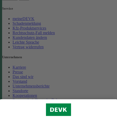
Service
meineDEVK
Schadenmeldung
Kfz-Produktservices
Rechtsschutz-Fall melden
Kundendaten ändern
Leichte Sprache
Vertrag widerrufen
Unternehmen
Karriere
Presse
Das sind wir
Vorstand
Unternehmensberichte
Standorte
Kooperationen
Partnerschaft Deutsche Bahn
Nachhaltigkeit