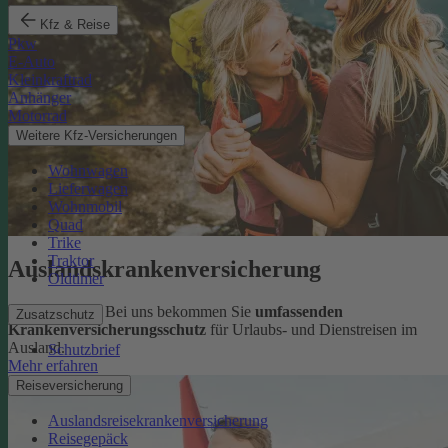
Kfz & Reise
Pkw
E-Auto
Kleinkraftrad
Anhänger
Motorrad
Weitere Kfz-Versicherungen
Wohnwagen
Lieferwagen
Wohnmobil
Quad
Trike
Traktor
Auslandskrankenversicherung
Oldtimer
Sorglos reisen: Bei uns bekommen Sie
umfassenden
Zusatzschutz
Krankenversicherungsschutz
für Urlaubs- und Dienstreisen im
Ausland.
Schutzbrief
Mehr erfahren
Reiseversicherung
Auslandsreisekrankenversicherung
Reisegepäck