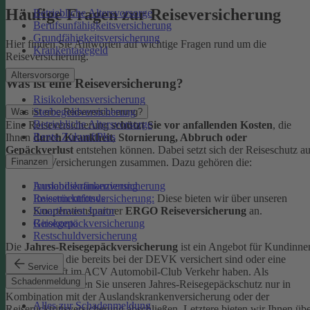
Häufige Fragen zur Reiseversicherung
Betriebliche Altersvorsorge
Berufsunfähigkeitsversicherung
Grundfähigkeitsversicherung
Hier finden Sie Antworten auf wichtige Fragen rund um die
Krankentagegeld
Reiseversicherung.
Altersvorsorge
Was ist eine Reiseversicherung?
Risikolebensversicherung
Sterbegeldversicherung
Was ist eine Reiseversicherung?
Betriebliche Altersvorsorge
Eine Reiseversicherung
schützt Sie vor anfallenden Kosten
, die
Rente ZukunftPlus
Ihnen
durch Krankheit, Stornierung, Abbruch oder
Gepäckverlust
entstehen können. Dabei setzt sich der Reiseschutz a
mehreren Versicherungen zusammen. Dazu gehören die:
Finanzen
Auslandskrankenversicherung
Immobilienfinanzierung
Reiserücktrittsversicherung:
Diese bieten wir über unseren
Investmentfonds
Kooperationspartner
ERGO Reiseversicherung
an.
SmartInvest Junior
Reisegepäckversicherung
Girokonto
Restschuldversicherung
Die
Jahres-Reisegepäckversicherung
ist ein Angebot für Kundinne
und Kunden, die bereits bei der DEVK versichert sind oder eine
Service
Mitgliedschaft im ACV Automobil-Club Verkehr haben.
Als
Schadenmeldung
Neukund:in können Sie unseren Jahres-Reisegepäckschutz nur in
Kombination mit der Auslandskrankenversicherung oder der
Alles zur Schadenmeldung
Reiserücktrittsversicherung abschließen. Letztere bieten wir Ihnen üb