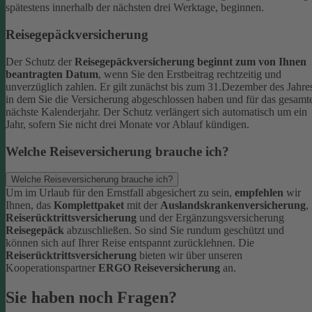
spätestens innerhalb der nächsten drei Werktage, beginnen.
Reisegepäckversicherung
Der Schutz der
Reisegepäckversicherung beginnt zum von Ihnen
beantragten Datum
, wenn Sie den Erstbeitrag rechtzeitig und
unverzüglich zahlen. Er gilt zunächst bis zum 31.Dezember des Jahre
in dem Sie die Versicherung abgeschlossen haben und für das gesamt
nächste Kalenderjahr. Der Schutz verlängert sich automatisch um ein
Jahr, sofern Sie nicht drei Monate vor Ablauf kündigen.
Welche Reiseversicherung brauche ich?
Welche Reiseversicherung brauche ich?
Um im Urlaub für den Ernstfall abgesichert zu sein,
empfehlen
wir
Ihnen, das
Komplettpaket
mit der
Auslandskrankenversicherung
,
Reiserücktrittsversicherung
und der Ergänzungsversicherung
Reisegepäck
abzuschließen. So sind Sie rundum geschützt und
können sich auf Ihrer Reise entspannt zurücklehnen.
Die
Reiserücktrittsversicherung
bieten wir über unseren
Kooperationspartner
ERGO Reiseversicherung
an.
Sie haben noch Fragen?