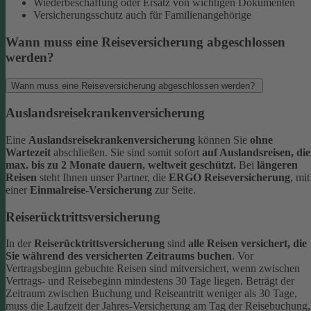
Wiederbeschaffung oder Ersatz von wichtigen Dokumenten
Versicherungsschutz auch für Familienangehörige
Wann muss eine Reiseversicherung abgeschlossen
werden?
Wann muss eine Reiseversicherung abgeschlossen werden?
Auslandsreisekrankenversicherung
Eine
Auslandsreisekrankenversicherung
können Sie
ohne
Wartezeit
abschließen. Sie sind somit sofort
auf Auslandsreisen, die
max. bis zu 2 Monate dauern, weltweit geschützt.
Bei
längeren
Reisen
steht Ihnen unser Partner, die
ERGO Reiseversicherung
, mit
einer
Einmalreise-Versicherung
zur Seite.
Reiserücktrittsversicherung
In der
Reiserücktrittsversicherung
sind
alle Reisen versichert, die
Sie während des versicherten Zeitraums buchen
.
Vor
Vertragsbeginn gebuchte Reisen sind mitversichert, wenn zwischen
Vertrags- und Reisebeginn mindestens 30 Tage liegen.
Beträgt der
Zeitraum zwischen Buchung und Reiseantritt weniger als 30 Tage,
muss die Laufzeit der Jahres-Versicherung am Tag der Reisebuchung,