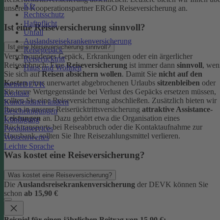
Kfz
unseren Kooperationspartner ERGO Reiseversicherung an.
Rechtsschutz
Haftpflicht
Ist eine Reiseversicherung sinnvoll?
Unfall
Auslandsreisekrankenversicherung
Ist eine Reiseversicherung sinnvoll?
Reisegepäck
Verschwundenes Gepäck, Erkrankungen oder ein ärgerlicher
Reiserücktritt
Reiseabbruch: Eine
Reiseversicherung
ist immer dann
sinnvoll
, wen
Haus und Wohnen
Sie sich auf
Reisen absichern wollen
.
Damit Sie
nicht auf den
Kosten
eines unerwartet abgebrochenen Urlaubs
sitzenbleiben
oder
meineDEVK
Sie teure Wertgegenstände bei Verlust des Gepäcks ersetzen müssen,
Kontakt
sollten Sie eine Reiseversicherung abschließen.
Zusätzlich bieten wir
Kundendaten ändern
Ihnen in unserer Reiserücktrittsversicherung
attraktive Assistance-
Bescheinigungen
Leistungen
an. Dazu gehört etwa die Organisation eines
Kündigung
Rücktransports bei Reiseabbruch oder die Kontaktaufnahme zur
Produktservices
Hausbank, sollten Sie Ihre Reisezahlungsmittel verlieren.
Wissenswertes
Leichte Sprache
Was kostet eine Reiseversicherung?
Was kostet eine Reiseversicherung?
Die
Auslandsreisekrankenversicherung
der DEVK können Sie
schon
ab 15,90 €
Beispiel für einen jährlichen Beitrag von 15,90 €: