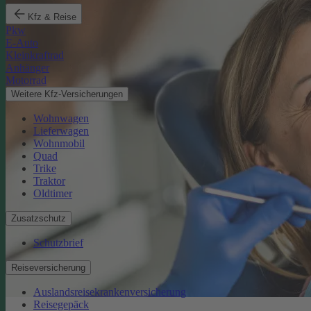
Kfz & Reise
Pkw
E-Auto
Kleinkraftrad
Anhänger
Motorrad
Weitere Kfz-Versicherungen
Wohnwagen
Lieferwagen
Wohnmobil
Quad
Trike
Traktor
Oldtimer
Zusatzschutz
Schutzbrief
Reiseversicherung
Auslandsreisekrankenversicherung
Reisegepäck