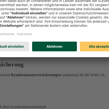
 einen Großteil der Kosten für
naturheilkundliche Behandlungen.
 die Zusatzversicherung ab.
ttel
sind ebenfalls bereits inkludiert.
sicherung
unseren
Krankenzusatzversicherungen
umfassend für Ihr Wohl vor.
ch dem Krankenhausaufenthalt