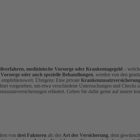
ilverfahren, medizinische Vorsorge oder Krankentagegeld
– welche
r
Vorsorge oder auch spezielle Behandlungen
, werden von den geset
ll empfehlenswert.
Übrigens: Eine private
Krankenzusatzversicherung
eburt vorgesehen, um etwa verschiedene Untersuchungen und Checks 
kenzusatzversicherungen erläutert. Gehen Sie dafür gerne auf unsere k
allem von
drei Faktoren
ab: der
Art der Versicherung
, dem gewünsc