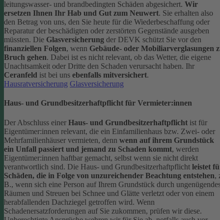
leitungswasser- und brandbedingten Schäden abgesichert.
Wir
ersetzen Ihnen Ihr Hab und Gut zum Neuwert
. Sie erhalten also
den Betrag von uns, den Sie heute für die Wiederbeschaffung oder
Reparatur der beschädigten oder zerstörten Gegenstände ausgeben
müssten.
Die
Glasversicherung
der DEVK schützt Sie vor den
finanziellen Folgen
, wenn
Gebäude- oder Mobiliarverglasungen 
Bruch gehen
. Dabei ist es nicht relevant, ob das Wetter, die eigene
Unachtsamkeit oder Dritte den Schaden verursacht haben. Ihr
Ceranfeld
ist bei uns
ebenfalls mitversichert
.
Hausratversicherung
Glasversicherung
Haus- und Grundbesitzerhaftpflicht für Vermieter:innen
Der Abschluss einer
Haus- und Grundbesitzerhaftpflicht
ist für
Eigentümer:innen relevant, die ein Einfamilienhaus bzw. Zwei- oder
Mehrfamilienhäuser vermieten, denn
wenn auf ihrem Grundstück
ein Unfall passiert und jemand zu Schaden kommt
, werden
Eigentümer:innen haftbar gemacht, selbst wenn sie nicht direkt
verantwortlich sind.
Die Haus- und Grundbesitzerhaftpflicht
leistet f
Schäden, die in Folge von unzureichender Beachtung entstehen
, 
B., wenn sich eine Person auf Ihrem Grundstück durch ungenügende
Räumen und Streuen bei Schnee und Glätte verletzt oder von einem
herabfallenden Dachziegel getroffen wird.
Wenn
Schadenersatzforderungen auf Sie zukommen, prüfen wir diese.
Unberechtigte Ansprüche wehren wir für Sie ab, notfalls auch vor