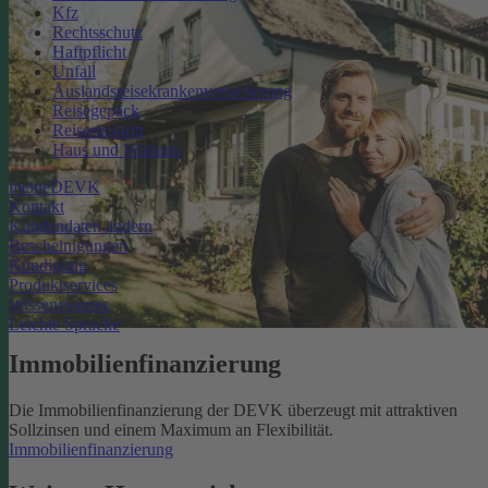
Kfz
Rechtsschutz
Haftpflicht
Unfall
Auslandsreisekrankenversicherung
Reisegepäck
Reiserücktritt
Haus und Wohnen
meineDEVK
Kontakt
Kundendaten ändern
Bescheinigungen
Kündigung
Produktservices
Wissenswertes
Leichte Sprache
Immobilienfinanzierung
Die Immobilienfinanzierung der DEVK überzeugt mit attraktiven
Sollzinsen und einem Maximum an Flexibilität.
Immobilienfinanzierung