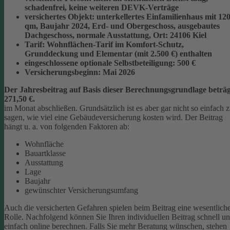
schadenfrei, keine weiteren DEVK-Verträge
versichertes Objekt:
unterkellertes Einfamilienhaus mit 12
qm, Baujahr 2024, Erd- und Obergeschoss, ausgebautes
Dachgeschoss, normale Ausstattung, Ort: 24106 Kiel
Tarif:
Wohnflächen-Tarif im Komfort-Schutz,
Grunddeckung und Elementar (mit 2.500 €) enthalten
eingeschlossene optionale Selbstbeteiligung:
500 €
Versicherungsbeginn:
Mai 2026
Der Jahresbeitrag auf Basis dieser Berechnungsgrundlage beträg
271,50 €.
im Monat abschließen.
Grundsätzlich ist es aber gar nicht so einfach 
sagen, wie viel eine Gebäudeversicherung kosten wird. Der Beitrag
hängt u. a. von folgenden Faktoren ab:
Wohnfläche
Bauartklasse
Ausstattung
Lage
Baujahr
gewünschter Versicherungsumfang
Auch die versicherten Gefahren spielen beim Beitrag eine wesentlich
Rolle. Nachfolgend können Sie Ihren individuellen Beitrag schnell u
einfach online berechnen. Falls Sie mehr Beratung wünschen, stehen