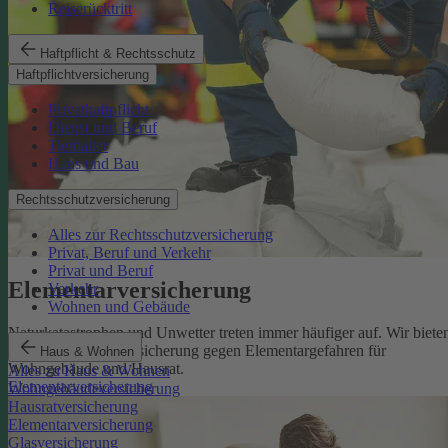
Reiserücktritt
Haftpflicht & Rechtsschutz
Haftpflichtversicherung
Privathaftpflicht
Dienst und Beruf
Tierhalter
Haus und Bau
Rechtsschutzversicherung
Alles zur Rechtsschutzversicherung
Privat, Beruf und Verkehr
Privat und Beruf
Elementarversicherung
Verkehr
Wohnen und Gebäude
Naturkatastrophen und Unwetter treten immer häufiger auf. Wir biete
eine zuverlässige Absicherung gegen Elementargefahren für
Haus & Wohnen
Wohngebäude und Hausrat.
Alles zu Haus & Wohnen
Elementarversicherung
Wohngebäudeversicherung
Hausratversicherung
Elementarversicherung
Glasversicherung