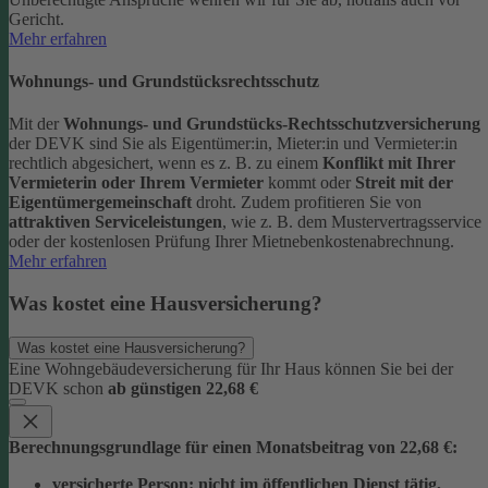
Gericht.
Mehr erfahren
Wohnungs- und Grundstücksrechtsschutz
Mit der
Wohnungs- und Grundstücks-Rechtsschutzversicherung
der DEVK sind Sie als Eigentümer:in, Mieter:in und Vermieter:in
rechtlich abgesichert, wenn es z. B. zu einem
Konflikt mit Ihrer
Vermieterin oder Ihrem Vermieter
kommt oder
Streit mit der
Eigentümergemeinschaft
droht.
Zudem profitieren Sie von
attraktiven Serviceleistungen
, wie z. B. dem Mustervertragsservice
oder der kostenlosen Prüfung Ihrer Mietnebenkostenabrechnung.
Mehr erfahren
Was kostet eine Hausversicherung?
Was kostet eine Hausversicherung?
Eine Wohngebäudeversicherung für Ihr Haus können Sie bei der
DEVK schon
ab günstigen 22,68 €
Berechnungsgrundlage für einen Monatsbeitrag von 22,68 €:
versicherte Person:
nicht im öffentlichen Dienst tätig,