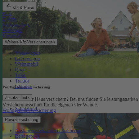
Kfz & Reise
Pkw
E-Auto
Kleinkraftrad
Anhänger
Motorrad
Weitere Kfz-Versicherungen
Wohnwagen
Lieferwagen
Wohnmobil
Quad
Trike
Traktor
Oldtimer
Wohngebäude­versicherung
Zusatzschutz
Sie möchten Ihr Haus versichern? Bei uns finden Sie leistungsstarken
Versicherungsschutz für die eigenen vier Wände.
Schutzbrief
Wohngebäudeversicherung
Reiseversicherung
Auslandsreisekrankenversicherung
Reisegepäck