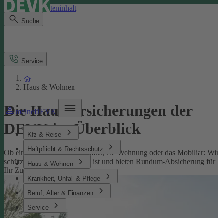
Direkt zum Seiteninhalt
Suche
Service
Haus & Wohnen
Die Hausversicherungen der
meineDEVK
DEVK im Überblick
Kfz & Reise
Haftpflicht & Rechtsschutz
Ob eine Versicherung fürs Haus, die Wohnung oder das Mobiliar: Wi
schützen, was Ihnen wichtig ist und bieten Rundum-Absicherung für
Haus & Wohnen
Ihr Zuhause.
Krankheit, Unfall & Pflege
Beruf, Alter & Finanzen
Service