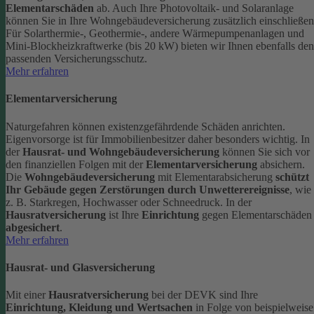
Elementarschäden
ab.
Auch Ihre Photovoltaik- und Solaranlage
können Sie in Ihre Wohngebäudeversicherung zusätzlich einschließen
Für Solarthermie-, Geothermie-, andere Wärmepumpenanlagen und
Mini-Blockheizkraftwerke (bis 20 kW) bieten wir Ihnen ebenfalls den
passenden Versicherungsschutz.
Mehr erfahren
Elementarversicherung
Naturgefahren können existenzgefährdende Schäden anrichten.
Eigenvorsorge ist für Immobilienbesitzer daher besonders wichtig. In
der
Hausrat- und Wohngebäudeversicherung
können Sie sich vor
den finanziellen Folgen mit der
Elementarversicherung
absichern.
Die
Wohngebäudeversicherung
mit Elementarabsicherung
schützt
Ihr Gebäude gegen Zerstörungen durch Unwetterereignisse
, wie
z. B. Starkregen, Hochwasser oder Schneedruck. In der
Hausratversicherung
ist Ihre
Einrichtung
gegen Elementarschäden
abgesichert
.
Mehr erfahren
Hausrat- und Glasversicherung
Mit einer
Hausratversicherung
bei der DEVK sind Ihre
Einrichtung, Kleidung und Wertsachen
in Folge von beispielweise