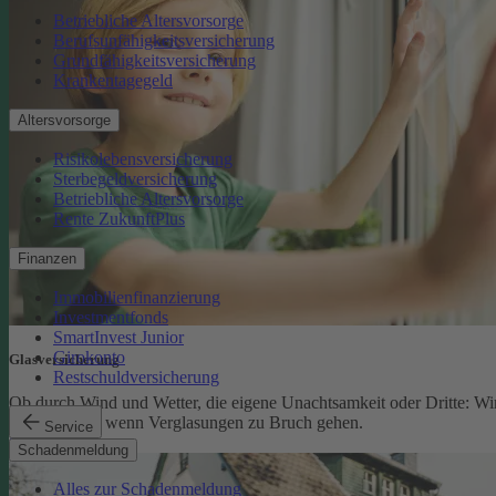
Betriebliche Altersvorsorge
Berufsunfähigkeitsversicherung
Grundfähigkeitsversicherung
Krankentagegeld
Altersvorsorge
Risikolebensversicherung
Sterbegeldversicherung
Betriebliche Altersvorsorge
Rente ZukunftPlus
Finanzen
Immobilienfinanzierung
Investmentfonds
SmartInvest Junior
Girokonto
Glasversicherung
Restschuldversicherung
Ob durch Wind und Wetter, die eigene Unachtsamkeit oder Dritte: Wi
schützen Sie, wenn Verglasungen zu Bruch gehen.
Service
Glasversicherung
Schadenmeldung
Alles zur Schadenmeldung