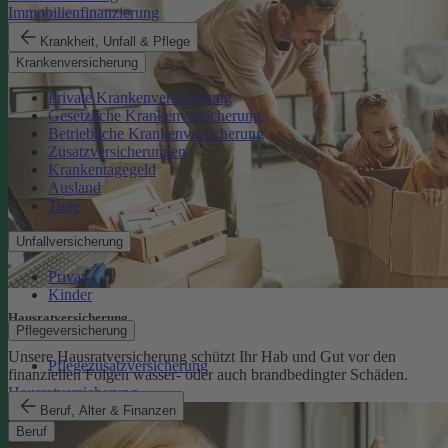
Immobilienfinanzierung
Krankheit, Unfall & Pflege
Krankenversicherung
Private Krankenversicherung
Gesetzliche Krankenversicherung
Betriebliche Krankenversicherung
Zusatzversicherungen
Krankentagegeld
Ausland
Tiere
Unfallversicherung
Privat
Kinder
Hausratversicherung
Pflegeversicherung
Unsere Hausratversicherung schützt Ihr Hab und Gut vor den
Pflegezusatzversicherung
finanziellen Folgen wasser- oder auch brandbedingter Schäden.
Hausratversicherung
Beruf, Alter & Finanzen
Beruf