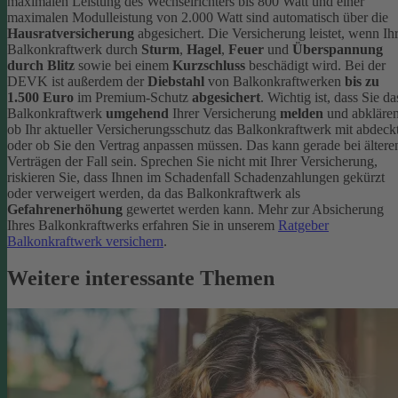
maximalen Leistung des Wechselrichters bis 800 Watt und einer
maximalen Modulleistung von 2.000 Watt sind automatisch über die
Hausratversicherung
abgesichert. Die Versicherung leistet, wenn Ih
Balkonkraftwerk durch
Sturm
,
Hagel
,
Feuer
und
Überspannung
durch Blitz
sowie bei einem
Kurzschluss
beschädigt wird. Bei der
DEVK ist außerdem der
Diebstahl
von Balkonkraftwerken
bis zu
1.500 Euro
im Premium-Schutz
abgesichert
.
Wichtig ist, dass Sie da
Balkonkraftwerk
umgehend
Ihrer Versicherung
melden
und abklären
ob Ihr aktueller Versicherungsschutz das Balkonkraftwerk mit abdeckt
oder ob Sie den Vertrag anpassen müssen. Das kann gerade bei ältere
Verträgen der Fall sein. Sprechen Sie nicht mit Ihrer Versicherung,
riskieren Sie, dass Ihnen im Schadenfall Schadenzahlungen gekürzt
oder verweigert werden, da das Balkonkraftwerk als
Gefahrenerhöhung
gewertet werden kann.
Mehr zur Absicherung
Ihres Balkonkraftwerks erfahren Sie in unserem
Ratgeber
Balkonkraftwerk versichern
.
Weitere interessante Themen