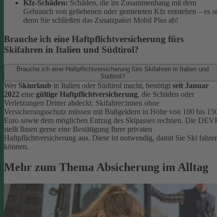
Kfz-Schäden:
Schäden, die im Zusammenhang mit dem
Gebrauch von geliehenen oder gemieteten Kfz entstehen – es s
denn Sie schließen das Zusatzpaket Mobil Plus ab!
Brauche ich eine Haftpflichtversicherung fürs
Skifahren in Italien und Südtirol?
Brauche ich eine Haftpflichtversicherung fürs Skifahren in Italien und
Südtirol?
Wer
Skiurlaub
in Italien oder Südtirol macht, benötigt
seit Januar
2022
eine
gültige Haftpflichtversicherung
, die Schäden oder
Verletzungen Dritter abdeckt. Skifahrer:innen ohne
Versicherungsschutz müssen mit Bußgeldern in Höhe von 100 bis 15
Euro sowie dem möglichen Entzug des Skipasses rechnen. Die DEV
stellt Ihnen gerne eine Bestätigung Ihrer privaten
Haftpflichtversicherung aus. Diese ist notwendig, damit Sie Ski fahre
können.
Mehr zum Thema Absicherung im Alltag