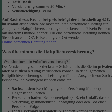
Tarif:
Basis
Versicherungssumme:
20
Mio. €
Selbstbeteiligung:
keine
Auf Basis dieses Rechenbeispiels beträgt der
Jahresbeitrag 42 €
.
im Monat
abschließen.
Sie möchten Ihren persönlichen Beitrag für
eine private Haftpflichtversicherung online berechnen? Kein Problem
mit unserem Online-Rechner! Für eine persönliche Beratung können
Sie sich an eine DEVK-Beratung vor Ort wenden.
Online berechnen
Beratung finden
Was übernimmt die Haftpflichtversicherung?
Was übernimmt die Haftpflichtversicherung?
Der Versicherungsschutz
deckt alle Schäden ab
, die Sie
im private
oder beruflichen Alltag
verursachen können. In der allgemeinen
Haftpflichtversicherung sind Leistungen für den Ausgleich von Sach-
Personen- und Vermögensschäden enthalten:
Sachschaden:
Beschädigung oder Zerstörung (fremder)
Gegenstände/Sachen
Personenschaden:
Schadenereignis (z. B. ein Unfall), das die
Verletzung, gesundheitliche Schädigung oder den Tod einer
Person zur Folge hat
echter Vermögensschaden:
Als echten Vermögensschaden