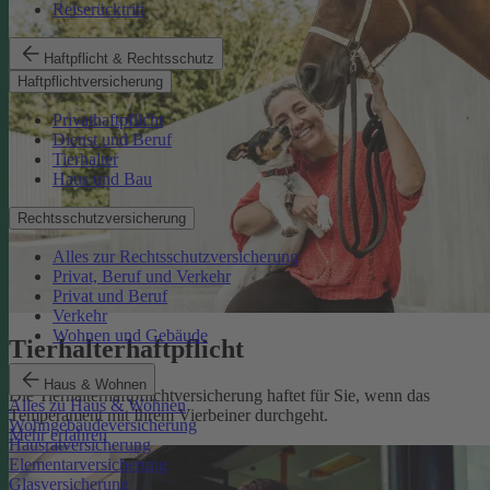
Reiserücktritt
Haftpflicht & Rechtsschutz
Haftpflichtversicherung
Privathaftpflicht
Dienst und Beruf
Tierhalter
Haus und Bau
Rechtsschutzversicherung
Alles zur Rechtsschutzversicherung
Privat, Beruf und Verkehr
Privat und Beruf
Verkehr
Wohnen und Gebäude
Tierhalterhaftpflicht
Haus & Wohnen
Die Tierhalterhaftpflichtversicherung haftet für Sie, wenn das
Alles zu Haus & Wohnen
Temperament mit Ihrem Vierbeiner durchgeht.
Wohngebäudeversicherung
Mehr erfahren
Hausratversicherung
Elementarversicherung
Glasversicherung