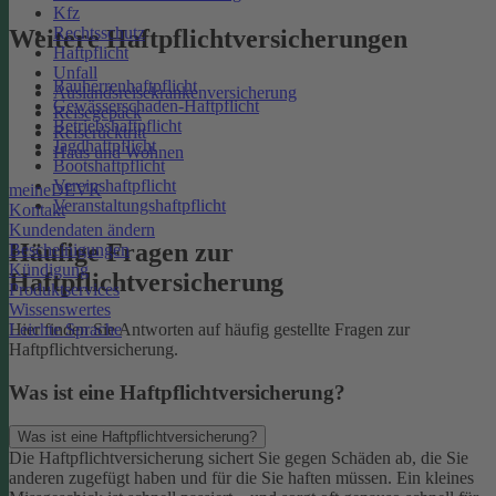
Kfz
Rechtsschutz
Weitere Haftpflichtversicherungen
Haftpflicht
Unfall
Bauherrenhaftpflicht
Auslandsreisekrankenversicherung
Gewässerschaden-Haftpflicht
Reisegepäck
Betriebshaftpflicht
Reiserücktritt
Jagdhaftpflicht
Haus und Wohnen
Bootshaftpflicht
Vereinshaftpflicht
meineDEVK
Veranstaltungshaftpflicht
Kontakt
Kundendaten ändern
Häufige Fragen zur
Bescheinigungen
Kündigung
Haftpflichtversicherung
Produktservices
Wissenswertes
Leichte Sprache
Hier finden Sie Antworten auf häufig gestellte Fragen zur
Haftpflichtversicherung.
Was ist eine Haftpflichtversicherung?
Was ist eine Haftpflichtversicherung?
Die Haftpflichtversicherung sichert Sie gegen Schäden ab, die Sie
anderen zugefügt haben und für die Sie haften müssen. Ein kleines