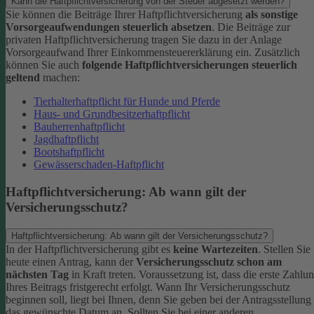
Kann die Haftpflichtversicherung von der Steuer abgesetzt werden?
Sie können die Beiträge Ihrer Haftpflichtversicherung
als sonstige
Vorsorgeaufwendungen steuerlich absetzen
. Die Beiträge zur
privaten Haftpflichtversicherung tragen Sie dazu in der Anlage
Vorsorgeaufwand Ihrer Einkommensteuererklärung ein. Zusätzlich
können Sie auch
folgende Haftpflichtversicherungen steuerlich
geltend
machen:
Tierhalterhaftpflicht für Hunde und Pferde
Haus- und Grundbesitzerhaftpflicht
Bauherrenhaftpflicht
Jagdhaftpflicht
Bootshaftpflicht
Gewässerschaden-Haftpflicht
Haftpflichtversicherung: Ab wann gilt der
Versicherungsschutz?
Haftpflichtversicherung: Ab wann gilt der Versicherungsschutz?
In der Haftpflichtversicherung gibt es
keine Wartezeiten
. Stellen Sie
heute einen Antrag, kann der
Versicherungsschutz schon am
nächsten Tag
in Kraft treten. Voraussetzung ist, dass die erste Zahlu
Ihres Beitrags fristgerecht erfolgt.
Wann Ihr Versicherungsschutz
beginnen soll, liegt bei Ihnen, denn Sie geben bei der Antragsstellung
das gewünschte Datum an.
Sollten Sie bei einer anderen