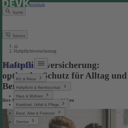
Direkt zum Seiteninhalt
Suche
Service
Haftpflichtversicherung
Haftpflichtversicherung:
meineDEVK
optimaler Schutz für Alltag und
Kfz & Reise
Beruf
Haftpflicht & Rechtsschutz
Haus & Wohnen
Ihre Absicherung bei Missgeschicken
Krankheit, Unfall & Pflege
Beruf, Alter & Finanzen
Service