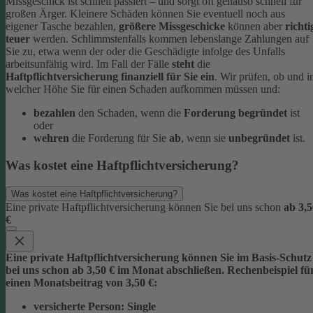
Missgeschick ist schnell passiert – und sorgt oft genauso schnell für
großen Ärger. Kleinere Schäden können Sie eventuell noch aus
eigener Tasche bezahlen,
größere Missgeschicke
können aber
richti
teuer
werden. Schlimmstenfalls kommen lebenslange Zahlungen auf
Sie zu, etwa wenn der oder die Geschädigte infolge des Unfalls
arbeitsunfähig wird.
Im Fall der Fälle
steht
die
Haftpflichtversicherung finanziell für Sie ein
. Wir prüfen, ob und i
welcher Höhe Sie für einen Schaden aufkommen müssen und:
bezahlen
den Schaden, wenn die
Forderung begründet
ist
oder
wehren
die Forderung für Sie
ab
, wenn sie
unbegründet
ist.
Was kostet eine Haftpflichtversicherung?
Was kostet eine Haftpflichtversicherung?
Eine private Haftpflichtversicherung können Sie bei uns schon
ab 3,5
€
Eine private Haftpflichtversicherung können Sie im Basis-Schutz
bei uns schon
ab 3,5
0 € im Monat
abschließen. Rechenbeispiel fü
einen Monatsbeitrag von 3,50 €:
versicherte Person:
Single