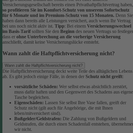
Versicherungsgesellschaft bereits einen Privathaftpflichtvertrag haben,
so profitieren Sie im Komfort-Schutz von unserem Sofortschutz
für 6 Monate und im Premium-Schutz von 15 Monaten.
Denn Sie
haben dann bereits alle Leistungen versichert, auch wenn Ihr Vertrag
bei uns noch nicht aktiv ist.
Tipp
:
Bei einem
Versicherungswechsel
im Basis-Tarif
sollten Sie den
Beginn
des neuen Vertrags so festlege
dass er
ohne Unterbrechung an die vorherige Versicherung
anschließt, damit keine Versicherungslücke entsteht.
Wann zahlt die Haftpflichtversicherung nicht?
Wann zahlt die Haftpflichtversicherung nicht?
Die Haftpflichtversicherung deckt weite Teile des alltäglichen Lebens
ab. Es gibt jedoch einige Fälle, in denen der
Schutz nicht greift
:
vorsätzliche Schäden:
Wer selbst etwas absichtlich zerstört,
muss dafür haften und den Gegenwert des Schadens aus eigene
Tasche begleichen.
Eigenschäden:
Lassen Sie selbst Ihre Vase fallen, greift der
Schutz nicht (gilt auch für Angehörige, die mit Ihnen
leben/mitversichert sind).
Bußgelder/Geldstrafen:
Die Zahlung von Bußgeldern und
Geldstrafen, die durch einen Schadenfall entstehen, übernehme
wir nicht.