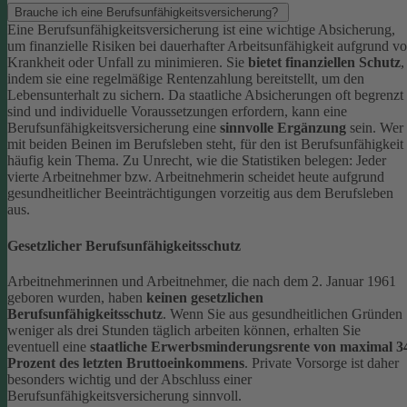
Brauche ich eine Berufsunfähigkeitsversicherung?
Eine Berufsunfähigkeitsversicherung ist eine wichtige Absicherung,
um finanzielle Risiken bei dauerhafter Arbeitsunfähigkeit aufgrund v
Krankheit oder Unfall zu minimieren. Sie
bietet finanziellen Schutz
,
indem sie eine regelmäßige Rentenzahlung bereitstellt, um den
Lebensunterhalt zu sichern. Da staatliche Absicherungen oft begrenzt
sind und individuelle Voraussetzungen erfordern, kann eine
Berufsunfähigkeitsversicherung eine
sinnvolle Ergänzung
sein.
Wer
mit beiden Beinen im Berufsleben steht, für den ist Berufsunfähigkeit
häufig kein Thema. Zu Unrecht, wie die Statistiken belegen: Jeder
vierte Arbeitnehmer bzw. Arbeitnehmerin scheidet heute aufgrund
gesundheitlicher Beeinträchtigungen vorzeitig aus dem Berufsleben
aus.
Gesetzlicher Berufsunfähigkeitsschutz
Arbeitnehmerinnen und Arbeitnehmer, die nach dem 2. Januar 1961
geboren wurden, haben
keinen gesetzlichen
Berufsunfähigkeitsschutz
. Wenn Sie aus gesundheitlichen Gründen
weniger als drei Stunden täglich arbeiten können, erhalten Sie
eventuell eine
staatliche Erwerbsminderungsrente von maximal 3
Prozent des letzten Bruttoeinkommens
.
Private Vorsorge ist daher
besonders wichtig und der Abschluss einer
Berufsunfähigkeitsversicherung sinnvoll.