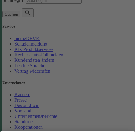
Suchbegriff
Suchen
Service
meineDEVK
Schadenmeldung
Kfz-Produktservices
Rechtsschutz-Fall melden
Kundendaten ändern
Leichte Sprache
Vertrag widerrufen
Unternehmen
Karriere
Presse
Das sind wir
Vorstand
Unternehmensberichte
Standorte
Kooperationen
Partnerschaft Deutsche Bahn