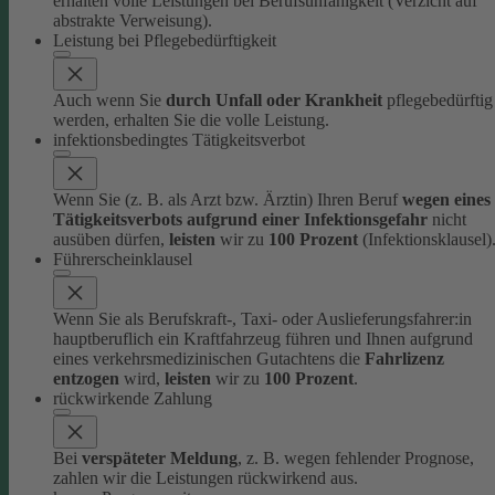
erhalten volle Leistungen bei Berufsunfähigkeit (Verzicht auf
abstrakte Verweisung).
Leistung bei Pflegebedürftigkeit
Auch wenn Sie
durch Unfall oder Krankheit
pflegebedürftig
werden, erhalten Sie die volle Leistung.
infektionsbedingtes Tätigkeitsverbot
Wenn Sie (z. B. als Arzt bzw. Ärztin) Ihren Beruf
wegen eines
Tätigkeitsverbots aufgrund einer Infektionsgefahr
nicht
ausüben dürfen,
leisten
wir zu
100 Prozent
(Infektionsklausel)
Führerscheinklausel
Wenn Sie als Berufskraft-, Taxi- oder Auslieferungsfahrer:in
hauptberuflich ein Kraftfahrzeug führen und Ihnen aufgrund
eines verkehrsmedizinischen Gutachtens die
Fahrlizenz
entzogen
wird,
leisten
wir zu
100 Prozent
.
rückwirkende Zahlung
Bei
verspäteter Meldung
, z. B. wegen fehlender Prognose,
zahlen wir die Leistungen rückwirkend aus.