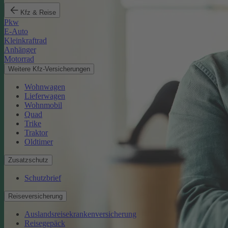
Kfz & Reise
Pkw
E-Auto
Kleinkraftrad
Anhänger
Motorrad
Weitere Kfz-Versicherungen
Wohnwagen
Lieferwagen
Wohnmobil
Quad
Trike
Traktor
Oldtimer
Zusatzschutz
Schutzbrief
Reiseversicherung
Auslandsreisekrankenversicherung
Reisegepäck