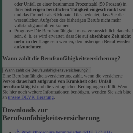
oder Unfall zu einer bestimmten Prozentzahl (50 Prozent) in
Ihrer
bisherigen beruflichen Tätigkeit eingeschränkt
sein –
und das für mehr als 6 Monate. Dies bedeutet, dass Sie die
wesentlichen Aufgaben des bisherigen Berufs nicht mehr
vollständig ausführen können.
Prognose: Die Berufsunfähigkeit muss voraussichtlich dauerhaf
sein, d. h. es wird erwartet, dass Sie auf
absehbare Zeit nicht
mehr in der Lage
sein werden, den bisherigen
Beruf wieder
aufzunehmen
.
Wann zahlt die Berufsunfähigkeitsversicherung?
Wann zahlt die Berufsunfähigkeitsversicherung?
Eine Berufsunfähigkeitsversicherung zahlt, wenn die versicherte
Person
dauerhaft aufgrund von Krankheit oder Unfall
berufsunfähig
ist und die vertraglichen Bedingungen erfüllt. Wenn
Sie hier noch weitere Informationen benötigen, wenden Sie sich bitte
an
unsere DEVK-Beratung
.
Downloads zur
Berufsunfähigkeitsversicherung
Produktbroschüre herunterladen (PDF, 727 KB)