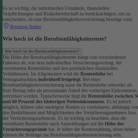
Es ist wichtig, die individuellen Umstände, finanziellen
Verpflichtungen und Risikobereitschaft zu berücksichtigen, um zu
entscheiden, ob eine Berufsunfähigkeitsversicherung benötigt wird.
Beratung finden
Wie hoch ist die Berufsunfähigkeitsrente?
Wie hoch ist die Berufsunfähigkeitsrente?
Die Höhe der Berufsunfähigkeitsrente hängt von verschiedenen
Faktoren ab, wie dem individuellen Versicherungsvertrag, der
vereinbarten Rentenhöhe und den persönlichen finanziellen
Verhältnissen. Im Allgemeinen wird die
Rentenhöhe
bei
Vertragsabschluss
individuell festgelegt
.
Bei einer
Berufsunfähigkeitsversicherung kann die Rentenhöhe entweder als
fixer Betrag oder als prozentualer Anteil des vorherigen Einkommens
vereinbart werden. Typischerweise liegt die
Rentenhöhe zwischen 5
und 80 Prozent des bisherigen Nettoeinkommens
. Es ist jedoch
möglich, höhere oder niedrigere Renten zu vereinbaren, abhängig vo
den Bedürfnissen und Möglichkeiten des Versicherungsnehmers bzw.
der Versicherungsnehmerin.
Es ist wichtig zu beachten, dass die
vereinbarte Rentenhöhe auch Auswirkungen auf die
Höhe der
Versicherungsprämie
hat. Je höher die Rentenzahlung, desto höher
können die Beiträge zur Berufsunfähigkeitsversicherung sein.