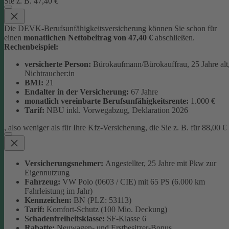
Sie z. B. 47,40 €
Die DEVK-Berufsunfähigkeitsversicherung können Sie schon für
einen
monatlichen Nettobeitrag von 47,40 €
abschließen.
Rechenbeispiel:
versicherte Person:
Bürokaufmann/Bürokauffrau, 25 Jahre alt
Nichtraucher:in
BMI:
21
Endalter in der Versicherung:
67 Jahre
monatlich
vereinbarte Berufsunfähigkeitsrente:
1.000 €
Tarif:
NBU inkl. Vorwegabzug, Deklaration 2026
, also weniger als für Ihre Kfz-Versicherung, die Sie z. B. für 88,00 €
Versicherungsnehmer:
Angestellter, 25 Jahre mit Pkw zur
Eigennutzung
Fahrzeug:
VW Polo (0603 / CIE) mit 65 PS (6.000 km
Fahrleistung im Jahr)
Kennzeichen:
BN (PLZ: 53113)
Tarif:
Komfort-Schutz (100 Mio. Deckung)
Schadenfreiheitsklasse:
SF-Klasse 6
Rabatte:
Neuwagen- und Erstbesitzer-Bonus