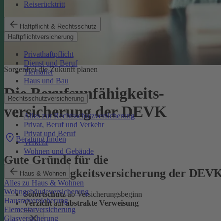
Reiserücktritt
Haftpflicht & Rechtsschutz
Haftpflichtversicherung
Privathaftpflicht
Dienst und Beruf
Sorgenfrei die Zukunft planen
Tierhalter
Haus und Bau
Die Berufsunfähigkeits­
Rechtsschutzversicherung
versicherung der DEVK
Alles zur Rechtsschutzversicherung
Privat, Beruf und Verkehr
Privat und Beruf
Beratung finden
Verkehr
Wohnen und Gebäude
Gute Gründe für die
Berufsunfähigkeitsversicherung der DEV
Haus & Wohnen
Alles zu Haus & Wohnen
Wohngebäudeversicherung
Sofortschutz
ab Versicherungsbeginn
Hausratversicherung
Verzicht
auf
abstrakte Verweisung
Elementarversicherung
Glasversicherung