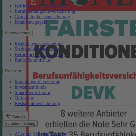
Betriebliche Altersvorsorge
Berufsunfähigkeitsversicherung
Grundfähigkeitsversicherung
Krankentagegeld
Altersvorsorge
Risikolebensversicherung
Sterbegeldversicherung
Betriebliche Altersvorsorge
Rente ZukunftPlus
Finanzen
Immobilienfinanzierung
Investmentfonds
SmartInvest Junior
Girokonto
Restschuldversicherung
Service
Schadenmeldung
Alles zur Schadenmeldung