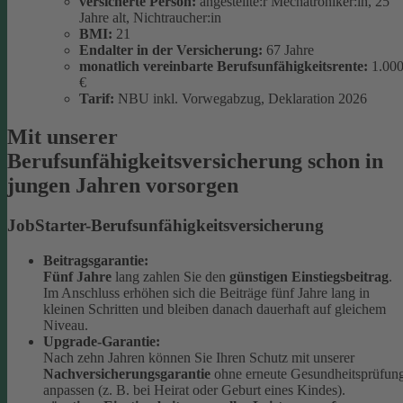
versicherte Person:
angestellte:r Mechatroniker:in, 25
Jahre alt, Nichtraucher:in
BMI:
21
Endalter in der Versicherung:
67 Jahre
monatlich
vereinbarte Berufsunfähigkeitsrente:
1.00
€
Tarif:
NBU inkl. Vorwegabzug, Deklaration 2026
Mit unserer
Berufsunfähigkeitsversicherung schon in
jungen Jahren vorsorgen
JobStarter-Berufsunfähigkeitsversicherung
Beitragsgarantie:
Fünf Jahre
lang zahlen Sie den
günstigen Einstiegsbeitrag
.
Im Anschluss erhöhen sich die Beiträge fünf Jahre lang in
kleinen Schritten und bleiben danach dauerhaft auf gleichem
Niveau.
Upgrade-Garantie:
Nach zehn Jahren können Sie Ihren Schutz mit unserer
Nachversicherungsgarantie
ohne erneute Gesundheitsprüfun
anpassen (z. B. bei Heirat oder Geburt eines Kindes).