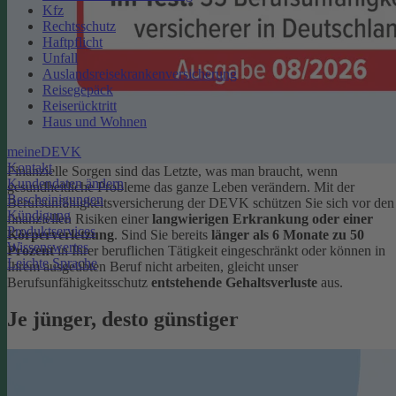
Kfz
Rechtsschutz
Haftpflicht
Unfall
Auslandsreisekrankenversicherung
Reisegepäck
Reiserücktritt
Haus und Wohnen
meineDEVK
Kontakt
Finanzielle Sorgen sind das Letzte, was man braucht, wenn
Kundendaten ändern
gesundheitliche Probleme das ganze Leben verändern. Mit der
Bescheinigungen
Berufsunfähigkeitsversicherung der DEVK schützen Sie sich vor den
Kündigung
finanziellen Risiken einer
langwierigen Erkrankung oder einer
Produktservices
Körperverletzung
.
Sind Sie bereits
länger als 6 Monate zu 50
Wissenswertes
Prozent
in Ihrer beruflichen Tätigkeit eingeschränkt oder können in
Leichte Sprache
Ihrem ausgeübten Beruf nicht arbeiten, gleicht unser
Berufsunfähigkeitsschutz
entstehende Gehaltsverluste
aus.
Je jünger, desto günstiger