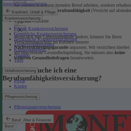
Immobilienfinanzierung
Sie müssen in keinem fremden Beruf arbeiten, sondern erhalten
volle Leistungen bei Berufsunfähigkeit
(Verzicht auf abstrakt
Krankheit, Unfall & Pflege
Verweisung).
Krankenversicherung
Upgrade
-Garantie
Private Krankenversicherung
Gesetzliche Krankenversicherung
Wenn sich Ihre Lebensumstände ändern, können Sie Ihren
Betriebliche Krankenversicherung
Versicherungsschutz im Rahmen unserer
Zusatzversicherungen
Nachversicherungsgarantie
anpassen. Wir verzichten hierbei
Krankentagegeld
auf eine erneute Gesundheitsprüfung, Sie müssen also
keine
Ausland
weiteren Gesundheitsfragen
beantworten.
Tiere
Warum brauche ich eine
Unfallversicherung
Berufsunfähigkeitsversicherung?
Privat
Kinder
Pflegeversicherung
Pflegezusatzversicherung
Beruf, Alter & Finanzen
Beruf