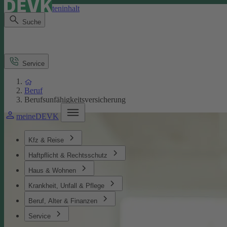
Direkt zum Seiteninhalt
Suche
Service
Beruf
Berufsunfähigkeitsversicherung
meineDEVK
Kfz & Reise
Haftpflicht & Rechtsschutz
Haus & Wohnen
Krankheit, Unfall & Pflege
Beruf, Alter & Finanzen
Service