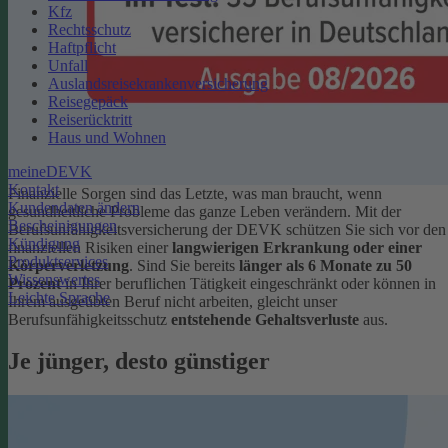
Kfz
Rechtsschutz
Haftpflicht
Unfall
Auslandsreisekrankenversicherung
Reisegepäck
Reiserücktritt
Haus und Wohnen
meineDEVK
Kontakt
Finanzielle Sorgen sind das Letzte, was man braucht, wenn
Kundendaten ändern
gesundheitliche Probleme das ganze Leben verändern. Mit der
Bescheinigungen
Berufsunfähigkeitsversicherung der DEVK schützen Sie sich vor den
Kündigung
finanziellen Risiken einer
langwierigen Erkrankung oder einer
Produktservices
Körperverletzung
.
Sind Sie bereits
länger als 6 Monate zu 50
Wissenswertes
Prozent
in Ihrer beruflichen Tätigkeit eingeschränkt oder können in
Leichte Sprache
Ihrem ausgeübten Beruf nicht arbeiten, gleicht unser
Berufsunfähigkeitsschutz
entstehende Gehaltsverluste
aus.
Je jünger, desto günstiger