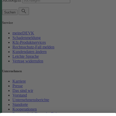
Suchbegriff
Suchen
Service
meineDEVK
Schadenmeldung
Kfz-Produktservices
Rechtsschutz-Fall melden
Kundendaten ändern
Leichte Sprache
Vertrag widerrufen
Unternehmen
Karriere
Presse
Das sind wir
Vorstand
Unternehmensberichte
Standorte
Kooperationen
Partnerschaft Deutsche Bahn