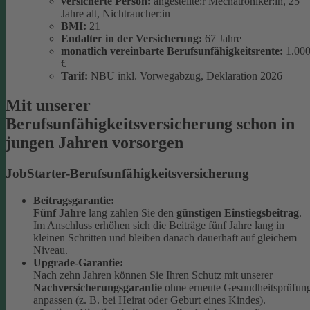
versicherte Person:
angestellte:r Mechatroniker:in, 25
Jahre alt, Nichtraucher:in
BMI:
21
Endalter in der Versicherung:
67 Jahre
monatlich
vereinbarte Berufsunfähigkeitsrente:
1.00
€
Tarif:
NBU inkl. Vorwegabzug, Deklaration 2026
Mit unserer
Berufsunfähigkeitsversicherung schon in
jungen Jahren vorsorgen
JobStarter-Berufsunfähigkeitsversicherung
Beitragsgarantie:
Fünf Jahre
lang zahlen Sie den
günstigen Einstiegsbeitrag
.
Im Anschluss erhöhen sich die Beiträge fünf Jahre lang in
kleinen Schritten und bleiben danach dauerhaft auf gleichem
Niveau.
Upgrade-Garantie:
Nach zehn Jahren können Sie Ihren Schutz mit unserer
Nachversicherungsgarantie
ohne erneute Gesundheitsprüfun
anpassen (z. B. bei Heirat oder Geburt eines Kindes).