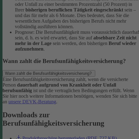
oder Unfall zu einer bestimmten Prozentzahl (50 Prozent) in
Ihrer
bisherigen beruflichen Tätigkeit eingeschränkt
sein –
und das für mehr als 6 Monate. Dies bedeutet, dass Sie die
wesentlichen Aufgaben des bisherigen Berufs nicht mehr
vollständig ausführen können.
Prognose: Die Berufsunfähigkeit muss voraussichtlich dauerhaf
sein, d. h. es wird erwartet, dass Sie auf
absehbare Zeit nicht
mehr in der Lage
sein werden, den bisherigen
Beruf wieder
aufzunehmen
.
Wann zahlt die Berufsunfähigkeitsversicherung?
Wann zahlt die Berufsunfähigkeitsversicherung?
Eine Berufsunfähigkeitsversicherung zahlt, wenn die versicherte
Person
dauerhaft aufgrund von Krankheit oder Unfall
berufsunfähig
ist und die vertraglichen Bedingungen erfüllt. Wenn
Sie hier noch weitere Informationen benötigen, wenden Sie sich bitte
an
unsere DEVK-Beratung
.
Downloads zur
Berufsunfähigkeitsversicherung
Produktbroschüre herunterladen (PDF, 727 KB)