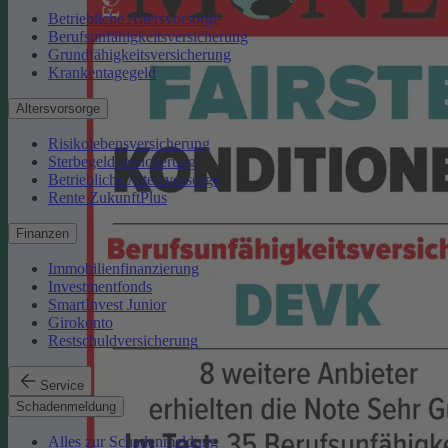
Betriebliche Altersvorsorge
Berufsunfähigkeitsversicherung
Grundfähigkeitsversicherung
Krankentagegeld
Altersvorsorge
Risikolebensversicherung
Sterbegeldversicherung
Betriebliche Altersvorsorge
Rente ZukunftPlus
Finanzen
Immobilienfinanzierung
Investmentfonds
SmartInvest Junior
Girokonto
Restschuldversicherung
Service
Schadenmeldung
Alles zur Schadenmeldung