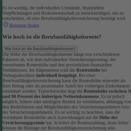
Es ist wichtig, die individuellen Umstände, finanziellen
Verpflichtungen und Risikobereitschaft zu berücksichtigen, um zu
entscheiden, ob eine Berufsunfähigkeitsversicherung benötigt wird.
Beratung finden
Wie hoch ist die Berufsunfähigkeitsrente?
Wie hoch ist die Berufsunfähigkeitsrente?
Die Höhe der Berufsunfähigkeitsrente hängt von verschiedenen
Faktoren ab, wie dem individuellen Versicherungsvertrag, der
vereinbarten Rentenhöhe und den persönlichen finanziellen
Verhältnissen. Im Allgemeinen wird die
Rentenhöhe
bei
Vertragsabschluss
individuell festgelegt
.
Bei einer
Berufsunfähigkeitsversicherung kann die Rentenhöhe entweder als
fixer Betrag oder als prozentualer Anteil des vorherigen Einkommens
vereinbart werden. Typischerweise liegt die
Rentenhöhe zwischen 5
und 80 Prozent des bisherigen Nettoeinkommens
. Es ist jedoch
möglich, höhere oder niedrigere Renten zu vereinbaren, abhängig vo
den Bedürfnissen und Möglichkeiten des Versicherungsnehmers bzw.
der Versicherungsnehmerin.
Es ist wichtig zu beachten, dass die
vereinbarte Rentenhöhe auch Auswirkungen auf die
Höhe der
Versicherungsprämie
hat. Je höher die Rentenzahlung, desto höher
können die Beiträge zur Berufsunfähigkeitsversicherung sein.