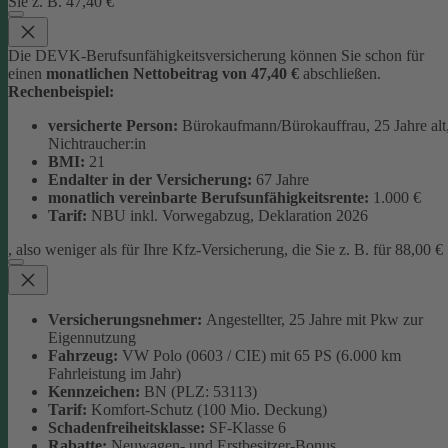
Sie z. B. 47,40 €
Die DEVK-Berufsunfähigkeitsversicherung können Sie schon für
einen
monatlichen Nettobeitrag von 47,40 €
abschließen.
Rechenbeispiel:
versicherte Person:
Bürokaufmann/Bürokauffrau, 25 Jahre alt
Nichtraucher:in
BMI:
21
Endalter in der Versicherung:
67 Jahre
monatlich
vereinbarte Berufsunfähigkeitsrente:
1.000 €
Tarif:
NBU inkl. Vorwegabzug, Deklaration 2026
, also weniger als für Ihre Kfz-Versicherung, die Sie z. B. für 88,00 €
Versicherungsnehmer:
Angestellter, 25 Jahre mit Pkw zur
Eigennutzung
Fahrzeug:
VW Polo (0603 / CIE) mit 65 PS (6.000 km
Fahrleistung im Jahr)
Kennzeichen:
BN (PLZ: 53113)
Tarif:
Komfort-Schutz (100 Mio. Deckung)
Schadenfreiheitsklasse:
SF-Klasse 6
Rabatte:
Neuwagen- und Erstbesitzer-Bonus