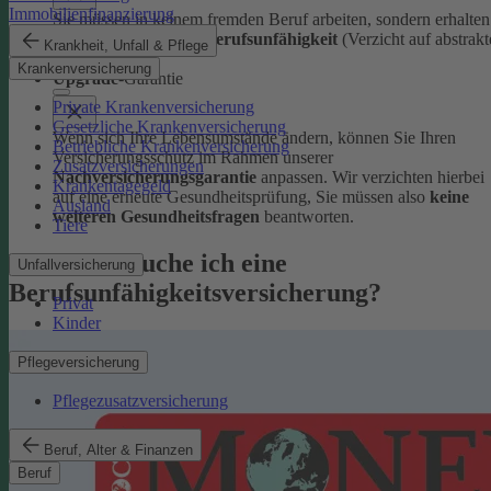
Immobilienfinanzierung
Sie müssen in keinem fremden Beruf arbeiten, sondern erhalten
volle Leistungen bei Berufsunfähigkeit
(Verzicht auf abstrakt
Krankheit, Unfall & Pflege
Verweisung).
Krankenversicherung
Upgrade
-Garantie
Private Krankenversicherung
Gesetzliche Krankenversicherung
Wenn sich Ihre Lebensumstände ändern, können Sie Ihren
Betriebliche Krankenversicherung
Versicherungsschutz im Rahmen unserer
Zusatzversicherungen
Nachversicherungsgarantie
anpassen. Wir verzichten hierbei
Krankentagegeld
auf eine erneute Gesundheitsprüfung, Sie müssen also
keine
Ausland
weiteren Gesundheitsfragen
beantworten.
Tiere
Warum brauche ich eine
Unfallversicherung
Berufsunfähigkeitsversicherung?
Privat
Kinder
Pflegeversicherung
Pflegezusatzversicherung
Beruf, Alter & Finanzen
Beruf