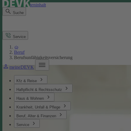
Direkt zum Seiteninhalt
Suche
Service
Beruf
Berufsunfähigkeitsversicherung
meineDEVK
Kfz & Reise
Haftpflicht & Rechtsschutz
Haus & Wohnen
Krankheit, Unfall & Pflege
Beruf, Alter & Finanzen
Service