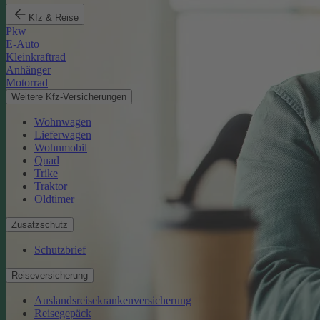
Kfz & Reise
Pkw
E-Auto
Kleinkraftrad
Anhänger
Motorrad
Weitere Kfz-Versicherungen
Wohnwagen
Lieferwagen
Wohnmobil
Quad
Trike
Traktor
Oldtimer
Zusatzschutz
Schutzbrief
Reiseversicherung
Auslandsreisekrankenversicherung
Reisegepäck