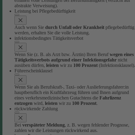
erhalten volle Leistungen bei Berufsunfähigkeit (Verzicht auf
abstrakte Verweisung).
Leistung bei Pflegebedürftigkeit
Auch wenn Sie
durch Unfall oder Krankheit
pflegebedürftig
werden, erhalten Sie die volle Leistung.
infektionsbedingtes Tätigkeitsverbot
Wenn Sie (z. B. als Arzt bzw. Ärztin) Ihren Beruf
wegen eines
Tätigkeitsverbots aufgrund einer Infektionsgefahr
nicht
ausüben dürfen,
leisten
wir zu
100 Prozent
(Infektionsklausel)
Führerscheinklausel
Wenn Sie als Berufskraft-, Taxi- oder Auslieferungsfahrer:in
hauptberuflich ein Kraftfahrzeug führen und Ihnen aufgrund
eines verkehrsmedizinischen Gutachtens die
Fahrlizenz
entzogen
wird,
leisten
wir zu
100 Prozent
.
rückwirkende Zahlung
Bei
verspäteter Meldung
, z. B. wegen fehlender Prognose,
zahlen wir die Leistungen rückwirkend aus.