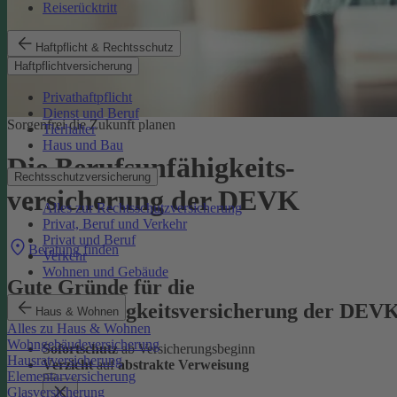
Reiserücktritt
Haftpflicht & Rechtsschutz
Haftpflichtversicherung
Privathaftpflicht
Dienst und Beruf
Sorgenfrei die Zukunft planen
Tierhalter
Haus und Bau
Die Berufsunfähigkeits­
Rechtsschutzversicherung
versicherung der DEVK
Alles zur Rechtsschutzversicherung
Privat, Beruf und Verkehr
Privat und Beruf
Beratung finden
Verkehr
Wohnen und Gebäude
Gute Gründe für die
Berufsunfähigkeitsversicherung der DEV
Haus & Wohnen
Alles zu Haus & Wohnen
Wohngebäudeversicherung
Sofortschutz
ab Versicherungsbeginn
Hausratversicherung
Verzicht
auf
abstrakte Verweisung
Elementarversicherung
Glasversicherung