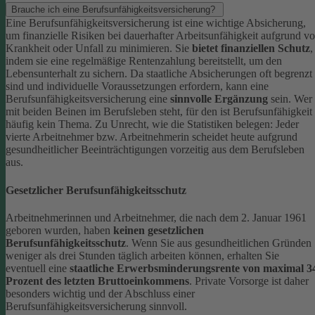
Brauche ich eine Berufsunfähigkeitsversicherung?
Eine Berufsunfähigkeitsversicherung ist eine wichtige Absicherung,
um finanzielle Risiken bei dauerhafter Arbeitsunfähigkeit aufgrund v
Krankheit oder Unfall zu minimieren. Sie
bietet finanziellen Schutz
,
indem sie eine regelmäßige Rentenzahlung bereitstellt, um den
Lebensunterhalt zu sichern. Da staatliche Absicherungen oft begrenzt
sind und individuelle Voraussetzungen erfordern, kann eine
Berufsunfähigkeitsversicherung eine
sinnvolle Ergänzung
sein.
Wer
mit beiden Beinen im Berufsleben steht, für den ist Berufsunfähigkeit
häufig kein Thema. Zu Unrecht, wie die Statistiken belegen: Jeder
vierte Arbeitnehmer bzw. Arbeitnehmerin scheidet heute aufgrund
gesundheitlicher Beeinträchtigungen vorzeitig aus dem Berufsleben
aus.
Gesetzlicher Berufsunfähigkeitsschutz
Arbeitnehmerinnen und Arbeitnehmer, die nach dem 2. Januar 1961
geboren wurden, haben
keinen gesetzlichen
Berufsunfähigkeitsschutz
. Wenn Sie aus gesundheitlichen Gründen
weniger als drei Stunden täglich arbeiten können, erhalten Sie
eventuell eine
staatliche Erwerbsminderungsrente von maximal 3
Prozent des letzten Bruttoeinkommens
.
Private Vorsorge ist daher
besonders wichtig und der Abschluss einer
Berufsunfähigkeitsversicherung sinnvoll.