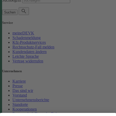
Suchbegriff
Suchen
Service
meineDEVK
Schadenmeldung
Kfz-Produktservices
Rechtsschutz-Fall melden
Kundendaten ändern
Leichte Sprache
Vertrag widerrufen
Unternehmen
Karriere
Presse
Das sind wir
Vorstand
Unternehmensberichte
Standorte
Kooperationen
Partnerschaft Deutsche Bahn