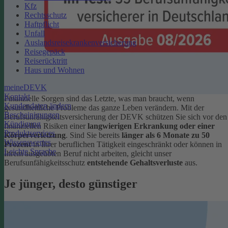
Kfz
Rechtsschutz
Haftpflicht
Unfall
Auslandsreisekrankenversicherung
Reisegepäck
Reiserücktritt
Haus und Wohnen
meineDEVK
Kontakt
Finanzielle Sorgen sind das Letzte, was man braucht, wenn
Kundendaten ändern
gesundheitliche Probleme das ganze Leben verändern. Mit der
Bescheinigungen
Berufsunfähigkeitsversicherung der DEVK schützen Sie sich vor den
Kündigung
finanziellen Risiken einer
langwierigen Erkrankung oder einer
Produktservices
Körperverletzung
.
Sind Sie bereits
länger als 6 Monate zu 50
Wissenswertes
Prozent
in Ihrer beruflichen Tätigkeit eingeschränkt oder können in
Leichte Sprache
Ihrem ausgeübten Beruf nicht arbeiten, gleicht unser
Berufsunfähigkeitsschutz
entstehende Gehaltsverluste
aus.
Je jünger, desto günstiger