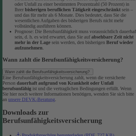
oder Unfall zu einer bestimmten Prozentzahl (50 Prozent) in
Ihrer
bisherigen beruflichen Tätigkeit eingeschränkt
sein –
und das für mehr als 6 Monate. Dies bedeutet, dass Sie die
wesentlichen Aufgaben des bisherigen Berufs nicht mehr
vollständig ausführen können.
Prognose: Die Berufsunfähigkeit muss voraussichtlich dauerhaf
sein, d. h. es wird erwartet, dass Sie auf
absehbare Zeit nicht
mehr in der Lage
sein werden, den bisherigen
Beruf wieder
aufzunehmen
.
Wann zahlt die Berufsunfähigkeitsversicherung?
Wann zahlt die Berufsunfähigkeitsversicherung?
Eine Berufsunfähigkeitsversicherung zahlt, wenn die versicherte
Person
dauerhaft aufgrund von Krankheit oder Unfall
berufsunfähig
ist und die vertraglichen Bedingungen erfüllt. Wenn
Sie hier noch weitere Informationen benötigen, wenden Sie sich bitte
an
unsere DEVK-Beratung
.
Downloads zur
Berufsunfähigkeitsversicherung
Produktbroschüre herunterladen (PDF, 727 KB)