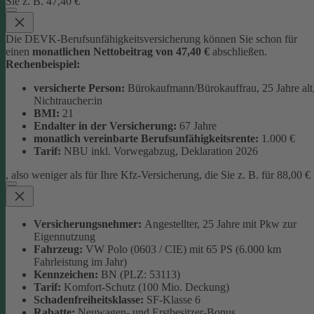
Sie z. B. 47,40 €
Die DEVK-Berufsunfähigkeitsversicherung können Sie schon für
einen
monatlichen Nettobeitrag von 47,40 €
abschließen.
Rechenbeispiel:
versicherte Person:
Bürokaufmann/Bürokauffrau, 25 Jahre alt
Nichtraucher:in
BMI:
21
Endalter in der Versicherung:
67 Jahre
monatlich
vereinbarte Berufsunfähigkeitsrente:
1.000 €
Tarif:
NBU inkl. Vorwegabzug, Deklaration 2026
, also weniger als für Ihre Kfz-Versicherung, die Sie z. B. für 88,00 €
Versicherungsnehmer:
Angestellter, 25 Jahre mit Pkw zur
Eigennutzung
Fahrzeug:
VW Polo (0603 / CIE) mit 65 PS (6.000 km
Fahrleistung im Jahr)
Kennzeichen:
BN (PLZ: 53113)
Tarif:
Komfort-Schutz (100 Mio. Deckung)
Schadenfreiheitsklasse:
SF-Klasse 6
Rabatte:
Neuwagen- und Erstbesitzer-Bonus