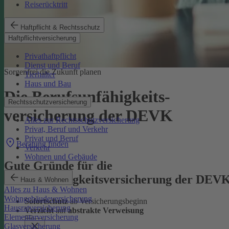
Reiserücktritt
Haftpflicht & Rechtsschutz
Haftpflichtversicherung
Privathaftpflicht
Dienst und Beruf
Sorgenfrei die Zukunft planen
Tierhalter
Haus und Bau
Die Berufsunfähigkeits­
Rechtsschutzversicherung
versicherung der DEVK
Alles zur Rechtsschutzversicherung
Privat, Beruf und Verkehr
Privat und Beruf
Beratung finden
Verkehr
Wohnen und Gebäude
Gute Gründe für die
Berufsunfähigkeitsversicherung der DEV
Haus & Wohnen
Alles zu Haus & Wohnen
Wohngebäudeversicherung
Sofortschutz
ab Versicherungsbeginn
Hausratversicherung
Verzicht
auf
abstrakte Verweisung
Elementarversicherung
Glasversicherung