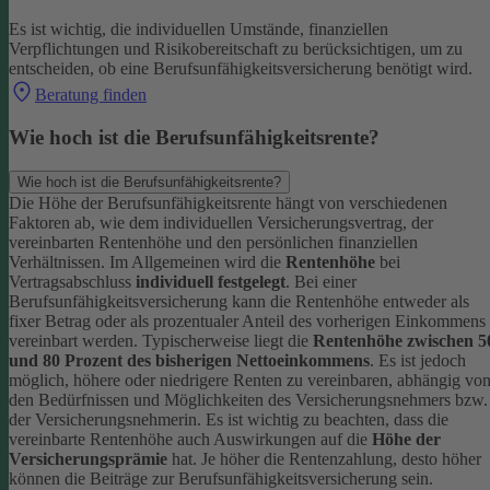
Es ist wichtig, die individuellen Umstände, finanziellen
Verpflichtungen und Risikobereitschaft zu berücksichtigen, um zu
entscheiden, ob eine Berufsunfähigkeitsversicherung benötigt wird.
Beratung finden
Wie hoch ist die Berufsunfähigkeitsrente?
Wie hoch ist die Berufsunfähigkeitsrente?
Die Höhe der Berufsunfähigkeitsrente hängt von verschiedenen
Faktoren ab, wie dem individuellen Versicherungsvertrag, der
vereinbarten Rentenhöhe und den persönlichen finanziellen
Verhältnissen. Im Allgemeinen wird die
Rentenhöhe
bei
Vertragsabschluss
individuell festgelegt
.
Bei einer
Berufsunfähigkeitsversicherung kann die Rentenhöhe entweder als
fixer Betrag oder als prozentualer Anteil des vorherigen Einkommens
vereinbart werden. Typischerweise liegt die
Rentenhöhe zwischen 5
und 80 Prozent des bisherigen Nettoeinkommens
. Es ist jedoch
möglich, höhere oder niedrigere Renten zu vereinbaren, abhängig vo
den Bedürfnissen und Möglichkeiten des Versicherungsnehmers bzw.
der Versicherungsnehmerin.
Es ist wichtig zu beachten, dass die
vereinbarte Rentenhöhe auch Auswirkungen auf die
Höhe der
Versicherungsprämie
hat. Je höher die Rentenzahlung, desto höher
können die Beiträge zur Berufsunfähigkeitsversicherung sein.