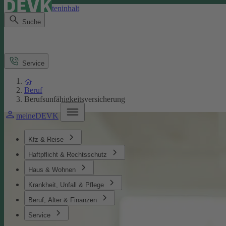
Direkt zum Seiteninhalt
Suche
Service
Beruf
Berufsunfähigkeitsversicherung
meineDEVK
Kfz & Reise
Haftpflicht & Rechtsschutz
Haus & Wohnen
Krankheit, Unfall & Pflege
Beruf, Alter & Finanzen
Service