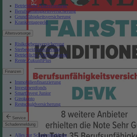
Betriebliche Altersvorsorge
Berufsunfähigkeitsversicherung
Grundfähigkeitsversicherung
Krankentagegeld
Altersvorsorge
Risikolebensversicherung
Sterbegeldversicherung
Betriebliche Altersvorsorge
Rente ZukunftPlus
Finanzen
Immobilienfinanzierung
Investmentfonds
SmartInvest Junior
Girokonto
Restschuldversicherung
Service
Schadenmeldung
Alles zur Schadenmeldung