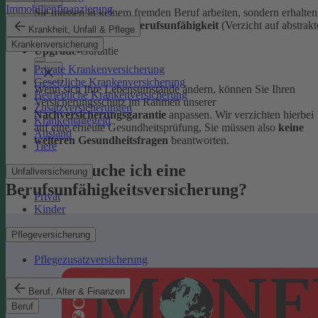
Immobilienfinanzierung
Sie müssen in keinem fremden Beruf arbeiten, sondern erhalten
volle Leistungen bei Berufsunfähigkeit
(Verzicht auf abstrakt
Krankheit, Unfall & Pflege
Verweisung).
Krankenversicherung
Upgrade
-Garantie
Private Krankenversicherung
Gesetzliche Krankenversicherung
Wenn sich Ihre Lebensumstände ändern, können Sie Ihren
Betriebliche Krankenversicherung
Versicherungsschutz im Rahmen unserer
Zusatzversicherungen
Nachversicherungsgarantie
anpassen. Wir verzichten hierbei
Krankentagegeld
auf eine erneute Gesundheitsprüfung, Sie müssen also
keine
Ausland
weiteren Gesundheitsfragen
beantworten.
Tiere
Warum brauche ich eine
Unfallversicherung
Berufsunfähigkeitsversicherung?
Privat
Kinder
Pflegeversicherung
Pflegezusatzversicherung
Beruf, Alter & Finanzen
Beruf