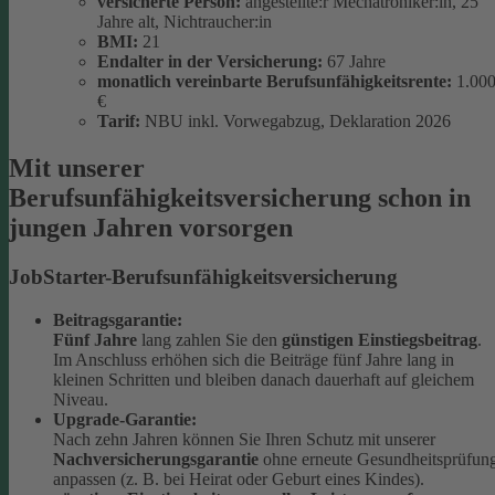
versicherte Person:
angestellte:r Mechatroniker:in, 25
Jahre alt, Nichtraucher:in
BMI:
21
Endalter in der Versicherung:
67 Jahre
monatlich
vereinbarte Berufsunfähigkeitsrente:
1.00
€
Tarif:
NBU inkl. Vorwegabzug, Deklaration 2026
Mit unserer
Berufsunfähigkeitsversicherung schon in
jungen Jahren vorsorgen
JobStarter-Berufsunfähigkeitsversicherung
Beitragsgarantie:
Fünf Jahre
lang zahlen Sie den
günstigen Einstiegsbeitrag
.
Im Anschluss erhöhen sich die Beiträge fünf Jahre lang in
kleinen Schritten und bleiben danach dauerhaft auf gleichem
Niveau.
Upgrade-Garantie:
Nach zehn Jahren können Sie Ihren Schutz mit unserer
Nachversicherungsgarantie
ohne erneute Gesundheitsprüfun
anpassen (z. B. bei Heirat oder Geburt eines Kindes).