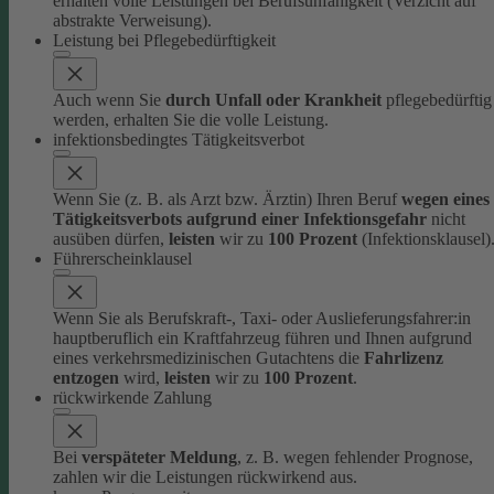
erhalten volle Leistungen bei Berufsunfähigkeit (Verzicht auf
abstrakte Verweisung).
Leistung bei Pflegebedürftigkeit
Auch wenn Sie
durch Unfall oder Krankheit
pflegebedürftig
werden, erhalten Sie die volle Leistung.
infektionsbedingtes Tätigkeitsverbot
Wenn Sie (z. B. als Arzt bzw. Ärztin) Ihren Beruf
wegen eines
Tätigkeitsverbots aufgrund einer Infektionsgefahr
nicht
ausüben dürfen,
leisten
wir zu
100 Prozent
(Infektionsklausel)
Führerscheinklausel
Wenn Sie als Berufskraft-, Taxi- oder Auslieferungsfahrer:in
hauptberuflich ein Kraftfahrzeug führen und Ihnen aufgrund
eines verkehrsmedizinischen Gutachtens die
Fahrlizenz
entzogen
wird,
leisten
wir zu
100 Prozent
.
rückwirkende Zahlung
Bei
verspäteter Meldung
, z. B. wegen fehlender Prognose,
zahlen wir die Leistungen rückwirkend aus.