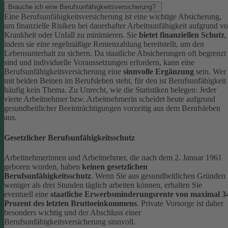
Brauche ich eine Berufsunfähigkeitsversicherung?
Eine Berufsunfähigkeitsversicherung ist eine wichtige Absicherung,
um finanzielle Risiken bei dauerhafter Arbeitsunfähigkeit aufgrund v
Krankheit oder Unfall zu minimieren. Sie
bietet finanziellen Schutz
,
indem sie eine regelmäßige Rentenzahlung bereitstellt, um den
Lebensunterhalt zu sichern. Da staatliche Absicherungen oft begrenzt
sind und individuelle Voraussetzungen erfordern, kann eine
Berufsunfähigkeitsversicherung eine
sinnvolle Ergänzung
sein.
Wer
mit beiden Beinen im Berufsleben steht, für den ist Berufsunfähigkeit
häufig kein Thema. Zu Unrecht, wie die Statistiken belegen: Jeder
vierte Arbeitnehmer bzw. Arbeitnehmerin scheidet heute aufgrund
gesundheitlicher Beeinträchtigungen vorzeitig aus dem Berufsleben
aus.
Gesetzlicher Berufsunfähigkeitsschutz
Arbeitnehmerinnen und Arbeitnehmer, die nach dem 2. Januar 1961
geboren wurden, haben
keinen gesetzlichen
Berufsunfähigkeitsschutz
. Wenn Sie aus gesundheitlichen Gründen
weniger als drei Stunden täglich arbeiten können, erhalten Sie
eventuell eine
staatliche Erwerbsminderungsrente von maximal 3
Prozent des letzten Bruttoeinkommens
.
Private Vorsorge ist daher
besonders wichtig und der Abschluss einer
Berufsunfähigkeitsversicherung sinnvoll.