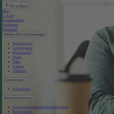
Kfz & Reise
Pkw
E-Auto
Kleinkraftrad
Anhänger
Motorrad
Weitere Kfz-Versicherungen
Wohnwagen
Lieferwagen
Wohnmobil
Quad
Trike
Traktor
Oldtimer
Zusatzschutz
Schutzbrief
Reiseversicherung
Auslandsreisekrankenversicherung
Reisegepäck