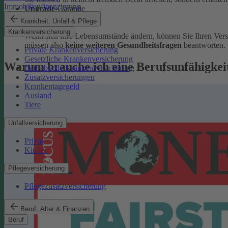
Immobilienfinanzierung
Upgrade
-Garantie
Krankheit, Unfall & Pflege
Krankenversicherung
Wenn sich Ihre Lebensumstände ändern, können Sie Ihren Ver
müssen also
keine weiteren Gesundheitsfragen
beantworten.
Private Krankenversicherung
Gesetzliche Krankenversicherung
Warum brauche ich eine Berufsunfähigkei
Betriebliche Krankenversicherung
Zusatzversicherungen
Krankentagegeld
Ausland
Tiere
Unfallversicherung
Privat
Kinder
Pflegeversicherung
Pflegezusatzversicherung
Beruf, Alter & Finanzen
Beruf