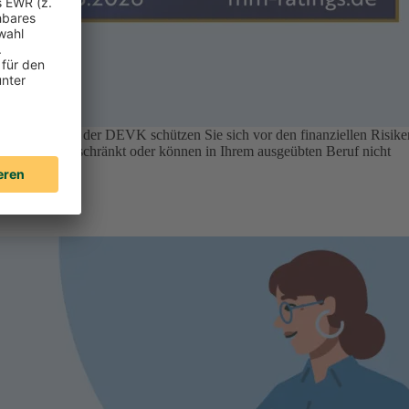
tsversicherung der DEVK schützen Sie sich vor den finanziellen Risike
Tätigkeit eingeschränkt oder können in Ihrem ausgeübten Beruf nicht