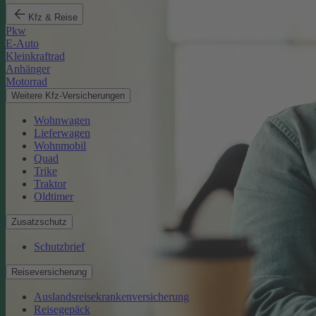
Kfz & Reise
Pkw
E-Auto
Kleinkraftrad
Anhänger
Motorrad
Weitere Kfz-Versicherungen
Wohnwagen
Lieferwagen
Wohnmobil
Quad
Trike
Traktor
Oldtimer
Zusatzschutz
Schutzbrief
Reiseversicherung
Auslandsreisekrankenversicherung
Reisegepäck