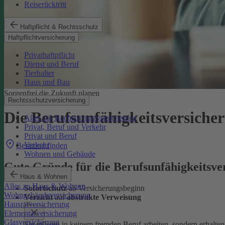
Reiserücktritt
Haftpflicht & Rechtsschutz
Haftpflichtversicherung
Privathaftpflicht
Dienst und Beruf
Tierhalter
Haus und Bau
Sorgenfrei die Zukunft planen
Rechtsschutzversicherung
Die Berufsunfähigkeits­versich
Alles zur Rechtsschutzversicherung
Privat, Beruf und Verkehr
Privat und Beruf
Verkehr
Beratung finden
Wohnen und Gebäude
Gute Gründe für die Berufsunfähigkeitsv
Haus & Wohnen
Alles zu Haus & Wohnen
Sofortschutz
ab Versicherungsbeginn
Wohngebäudeversicherung
Verzicht
auf
abstrakte Verweisung
Hausratversicherung
Elementarversicherung
Glasversicherung
Sie müssen in keinem fremden Beruf arbeiten, sondern erhalte