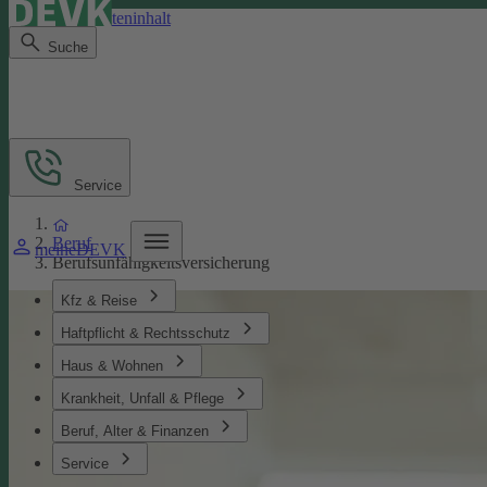
Direkt zum Seiteninhalt
Suche
Service
Beruf
meineDEVK
Berufsunfähigkeitsversicherung
Kfz & Reise
Haftpflicht & Rechtsschutz
Haus & Wohnen
Krankheit, Unfall & Pflege
Beruf, Alter & Finanzen
Service