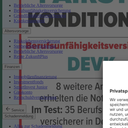
Betriebliche Altersvorsorge
Berufsunfähigkeitsversicherung
Grundfähigkeitsversicherung
Krankentagegeld
Altersvorsorge
Risikolebensversicherung
Sterbegeldversicherung
Betriebliche Altersvorsorge
Rente ZukunftPlus
Finanzen
Immobilienfinanzierung
Investmentfonds
SmartInvest Junior
Girokonto
Restschuldversicherung
Service
Schadenmeldung
Alles zur Schadenmeldung