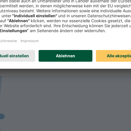
itliche Probleme das ganze Leben verändern. Mit der Berufsunfähigkei
d Sie bereits
länger als 6 Monate zu 50 Prozent
in Ihrer beruflichen 
verluste
aus.