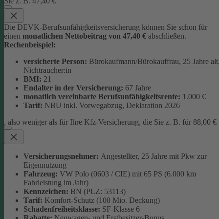
Sie z. B. 47,40 €
Die DEVK-Berufsunfähigkeitsversicherung können Sie schon für
einen
monatlichen Nettobeitrag von 47,40 €
abschließen.
Rechenbeispiel:
versicherte Person:
Bürokaufmann/Bürokauffrau, 25 Jahre alt
Nichtraucher:in
BMI:
21
Endalter in der Versicherung:
67 Jahre
monatlich
vereinbarte Berufsunfähigkeitsrente:
1.000 €
Tarif:
NBU inkl. Vorwegabzug, Deklaration 2026
, also weniger als für Ihre Kfz-Versicherung, die Sie z. B. für 88,00 €
Versicherungsnehmer:
Angestellter, 25 Jahre mit Pkw zur
Eigennutzung
Fahrzeug:
VW Polo (0603 / CIE) mit 65 PS (6.000 km
Fahrleistung im Jahr)
Kennzeichen:
BN (PLZ: 53113)
Tarif:
Komfort-Schutz (100 Mio. Deckung)
Schadenfreiheitsklasse:
SF-Klasse 6
Rabatte:
Neuwagen- und Erstbesitzer-Bonus