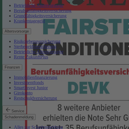
Betriebliche Altersvorsorge
Berufsunfähigkeitsversicherung
Grundfähigkeitsversicherung
Krankentagegeld
Altersvorsorge
Risikolebensversicherung
Sterbegeldversicherung
Betriebliche Altersvorsorge
Rente ZukunftPlus
Finanzen
Immobilienfinanzierung
Investmentfonds
SmartInvest Junior
Girokonto
Restschuldversicherung
Service
Schadenmeldung
Alles zur Schadenmeldung