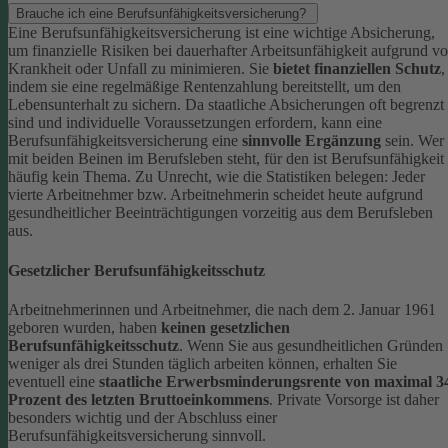
Brauche ich eine Berufsunfähigkeitsversicherung?
Eine Berufsunfähigkeitsversicherung ist eine wichtige Absicherung,
um finanzielle Risiken bei dauerhafter Arbeitsunfähigkeit aufgrund v
Krankheit oder Unfall zu minimieren. Sie
bietet finanziellen Schutz
,
indem sie eine regelmäßige Rentenzahlung bereitstellt, um den
Lebensunterhalt zu sichern. Da staatliche Absicherungen oft begrenzt
sind und individuelle Voraussetzungen erfordern, kann eine
Berufsunfähigkeitsversicherung eine
sinnvolle Ergänzung
sein.
Wer
mit beiden Beinen im Berufsleben steht, für den ist Berufsunfähigkeit
häufig kein Thema. Zu Unrecht, wie die Statistiken belegen: Jeder
vierte Arbeitnehmer bzw. Arbeitnehmerin scheidet heute aufgrund
gesundheitlicher Beeinträchtigungen vorzeitig aus dem Berufsleben
aus.
Gesetzlicher Berufsunfähigkeitsschutz
Arbeitnehmerinnen und Arbeitnehmer, die nach dem 2. Januar 1961
geboren wurden, haben
keinen gesetzlichen
Berufsunfähigkeitsschutz
. Wenn Sie aus gesundheitlichen Gründen
weniger als drei Stunden täglich arbeiten können, erhalten Sie
eventuell eine
staatliche Erwerbsminderungsrente von maximal 3
Prozent des letzten Bruttoeinkommens
.
Private Vorsorge ist daher
besonders wichtig und der Abschluss einer
Berufsunfähigkeitsversicherung sinnvoll.