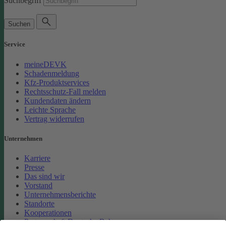
Suchbegriff
Suchen
Service
meineDEVK
Schadenmeldung
Kfz-Produktservices
Rechtsschutz-Fall melden
Kundendaten ändern
Leichte Sprache
Vertrag widerrufen
Unternehmen
Karriere
Presse
Das sind wir
Vorstand
Unternehmensberichte
Standorte
Kooperationen
Partnerschaft Deutsche Bahn