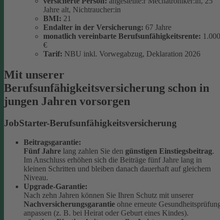
versicherte Person:
angestellte:r Mechatroniker:in, 25
Jahre alt, Nichtraucher:in
BMI:
21
Endalter in der Versicherung:
67 Jahre
monatlich
vereinbarte Berufsunfähigkeitsrente:
1.00
€
Tarif:
NBU inkl. Vorwegabzug, Deklaration 2026
Mit unserer
Berufsunfähigkeitsversicherung schon in
jungen Jahren vorsorgen
JobStarter-Berufsunfähigkeitsversicherung
Beitragsgarantie:
Fünf Jahre
lang zahlen Sie den
günstigen Einstiegsbeitrag
.
Im Anschluss erhöhen sich die Beiträge fünf Jahre lang in
kleinen Schritten und bleiben danach dauerhaft auf gleichem
Niveau.
Upgrade-Garantie:
Nach zehn Jahren können Sie Ihren Schutz mit unserer
Nachversicherungsgarantie
ohne erneute Gesundheitsprüfun
anpassen (z. B. bei Heirat oder Geburt eines Kindes).