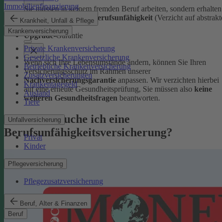
Immobilienfinanzierung
Sie müssen in keinem fremden Beruf arbeiten, sondern erhalten
volle Leistungen bei Berufsunfähigkeit
(Verzicht auf abstrakt
Krankheit, Unfall & Pflege
Verweisung).
Krankenversicherung
Upgrade
-Garantie
Private Krankenversicherung
Gesetzliche Krankenversicherung
Wenn sich Ihre Lebensumstände ändern, können Sie Ihren
Betriebliche Krankenversicherung
Versicherungsschutz im Rahmen unserer
Zusatzversicherungen
Nachversicherungsgarantie
anpassen. Wir verzichten hierbei
Krankentagegeld
auf eine erneute Gesundheitsprüfung, Sie müssen also
keine
Ausland
weiteren Gesundheitsfragen
beantworten.
Tiere
Warum brauche ich eine
Unfallversicherung
Berufsunfähigkeitsversicherung?
Privat
Kinder
Pflegeversicherung
Pflegezusatzversicherung
Beruf, Alter & Finanzen
Beruf