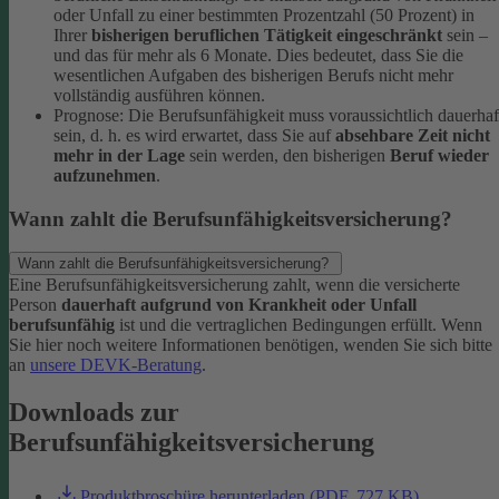
oder Unfall zu einer bestimmten Prozentzahl (50 Prozent) in
Ihrer
bisherigen beruflichen Tätigkeit eingeschränkt
sein –
und das für mehr als 6 Monate. Dies bedeutet, dass Sie die
wesentlichen Aufgaben des bisherigen Berufs nicht mehr
vollständig ausführen können.
Prognose: Die Berufsunfähigkeit muss voraussichtlich dauerhaf
sein, d. h. es wird erwartet, dass Sie auf
absehbare Zeit nicht
mehr in der Lage
sein werden, den bisherigen
Beruf wieder
aufzunehmen
.
Wann zahlt die Berufsunfähigkeitsversicherung?
Wann zahlt die Berufsunfähigkeitsversicherung?
Eine Berufsunfähigkeitsversicherung zahlt, wenn die versicherte
Person
dauerhaft aufgrund von Krankheit oder Unfall
berufsunfähig
ist und die vertraglichen Bedingungen erfüllt. Wenn
Sie hier noch weitere Informationen benötigen, wenden Sie sich bitte
an
unsere DEVK-Beratung
.
Downloads zur
Berufsunfähigkeitsversicherung
Produktbroschüre herunterladen (PDF, 727 KB)