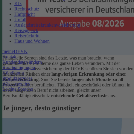
Kfz
Rechtsschutz
Haftpflicht
Unfall
Auslandsreisekrankenversicherung
Reisegepäck
Reiserücktritt
Haus und Wohnen
meineDEVK
Kontakt
Finanzielle Sorgen sind das Letzte, was man braucht, wenn
Kundendaten ändern
gesundheitliche Probleme das ganze Leben verändern. Mit der
Bescheinigungen
Berufsunfähigkeitsversicherung der DEVK schützen Sie sich vor den
Kündigung
finanziellen Risiken einer
langwierigen Erkrankung oder einer
Produktservices
Körperverletzung
.
Sind Sie bereits
länger als 6 Monate zu 50
Wissenswertes
Prozent
in Ihrer beruflichen Tätigkeit eingeschränkt oder können in
Leichte Sprache
Ihrem ausgeübten Beruf nicht arbeiten, gleicht unser
Berufsunfähigkeitsschutz
entstehende Gehaltsverluste
aus.
Je jünger, desto günstiger