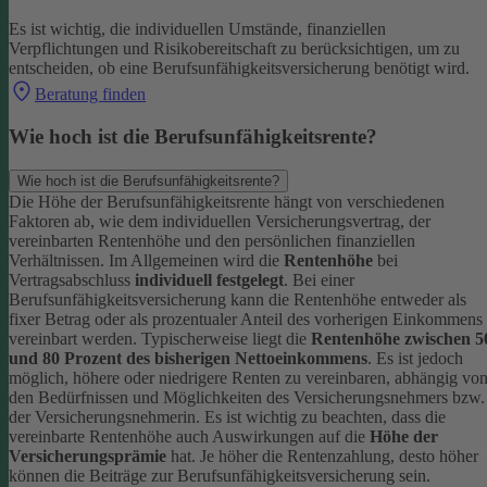
Es ist wichtig, die individuellen Umstände, finanziellen
Verpflichtungen und Risikobereitschaft zu berücksichtigen, um zu
entscheiden, ob eine Berufsunfähigkeitsversicherung benötigt wird.
Beratung finden
Wie hoch ist die Berufsunfähigkeitsrente?
Wie hoch ist die Berufsunfähigkeitsrente?
Die Höhe der Berufsunfähigkeitsrente hängt von verschiedenen
Faktoren ab, wie dem individuellen Versicherungsvertrag, der
vereinbarten Rentenhöhe und den persönlichen finanziellen
Verhältnissen. Im Allgemeinen wird die
Rentenhöhe
bei
Vertragsabschluss
individuell festgelegt
.
Bei einer
Berufsunfähigkeitsversicherung kann die Rentenhöhe entweder als
fixer Betrag oder als prozentualer Anteil des vorherigen Einkommens
vereinbart werden. Typischerweise liegt die
Rentenhöhe zwischen 5
und 80 Prozent des bisherigen Nettoeinkommens
. Es ist jedoch
möglich, höhere oder niedrigere Renten zu vereinbaren, abhängig vo
den Bedürfnissen und Möglichkeiten des Versicherungsnehmers bzw.
der Versicherungsnehmerin.
Es ist wichtig zu beachten, dass die
vereinbarte Rentenhöhe auch Auswirkungen auf die
Höhe der
Versicherungsprämie
hat. Je höher die Rentenzahlung, desto höher
können die Beiträge zur Berufsunfähigkeitsversicherung sein.