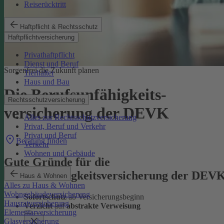
Reiserücktritt
Haftpflicht & Rechtsschutz
Haftpflichtversicherung
Privathaftpflicht
Dienst und Beruf
Sorgenfrei die Zukunft planen
Tierhalter
Haus und Bau
Die Berufsunfähigkeits­
Rechtsschutzversicherung
versicherung der DEVK
Alles zur Rechtsschutzversicherung
Privat, Beruf und Verkehr
Privat und Beruf
Beratung finden
Verkehr
Wohnen und Gebäude
Gute Gründe für die
Berufsunfähigkeitsversicherung der DEV
Haus & Wohnen
Alles zu Haus & Wohnen
Wohngebäudeversicherung
Sofortschutz
ab Versicherungsbeginn
Hausratversicherung
Verzicht
auf
abstrakte Verweisung
Elementarversicherung
Glasversicherung