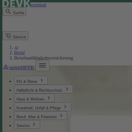
Direkt zum Seiteninhalt
Suche
Service
Beruf
Berufsunfähigkeitsversicherung
meineDEVK
Kfz & Reise
Haftpflicht & Rechtsschutz
Haus & Wohnen
Krankheit, Unfall & Pflege
Beruf, Alter & Finanzen
Service