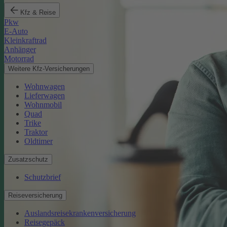
Kfz & Reise
Pkw
E-Auto
Kleinkraftrad
Anhänger
Motorrad
Weitere Kfz-Versicherungen
Wohnwagen
Lieferwagen
Wohnmobil
Quad
Trike
Traktor
Oldtimer
Zusatzschutz
Schutzbrief
Reiseversicherung
Auslandsreisekrankenversicherung
Reisegepäck