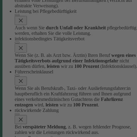
erhalten volle Leistungen bei Berufsunfähigkeit (Verzicht auf
abstrakte Verweisung).
Leistung bei Pflegebedürftigkeit
Auch wenn Sie
durch Unfall oder Krankheit
pflegebedürftig
werden, erhalten Sie die volle Leistung.
infektionsbedingtes Tätigkeitsverbot
Wenn Sie (z. B. als Arzt bzw. Ärztin) Ihren Beruf
wegen eines
Tätigkeitsverbots aufgrund einer Infektionsgefahr
nicht
ausüben dürfen,
leisten
wir zu
100 Prozent
(Infektionsklausel)
Führerscheinklausel
Wenn Sie als Berufskraft-, Taxi- oder Auslieferungsfahrer:in
hauptberuflich ein Kraftfahrzeug führen und Ihnen aufgrund
eines verkehrsmedizinischen Gutachtens die
Fahrlizenz
entzogen
wird,
leisten
wir zu
100 Prozent
.
rückwirkende Zahlung
Bei
verspäteter Meldung
, z. B. wegen fehlender Prognose,
zahlen wir die Leistungen rückwirkend aus.