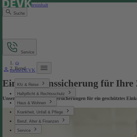
Direkt zum Seiteninhalt
Suche
Service
Beruf
meineDEVK
Einkommenssicherung für Ihre
Kfz & Reise
Haftpflicht & Rechtsschutz
Unsere leistungsstarken Versicherungen für ein geschütztes Ei
Haus & Wohnen
Krankheit, Unfall & Pflege
Beruf, Alter & Finanzen
Service