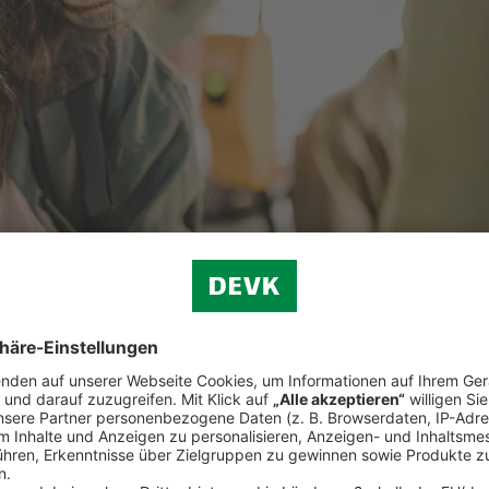
privater Vorsorge trägt die betriebliche Altersvorsorge zu einem abges