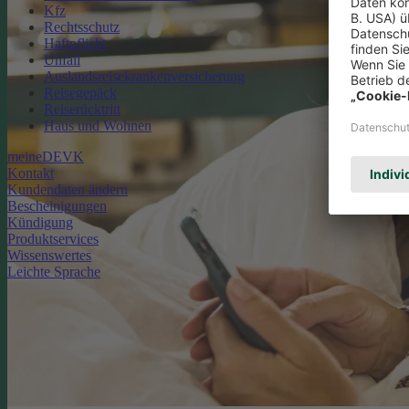
Kfz
Rechtsschutz
Haftpflicht
Unfall
Auslandsreisekrankenversicherung
Reisegepäck
Reiserücktritt
Haus und Wohnen
meineDEVK
Kontakt
Kundendaten ändern
Bescheinigungen
Kündigung
Produktservices
Wissenswertes
Leichte Sprache