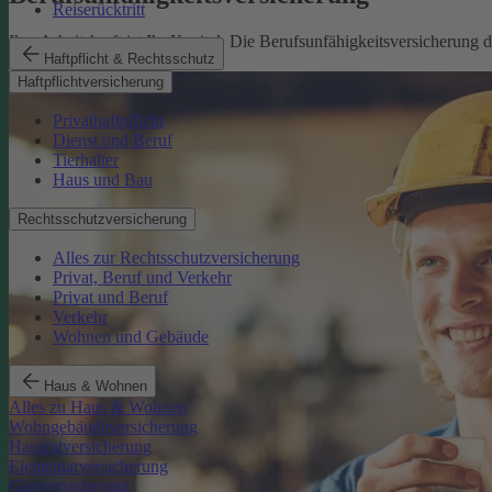
Reiserücktritt
Ihre Arbeitskraft ist Ihr Kapital. Die Berufsunfähigkeitsversicherung
Haftpflicht & Rechtsschutz
Mehr erfahren
Haftpflichtversicherung
Privathaftpflicht
Dienst und Beruf
Tierhalter
Haus und Bau
Rechtsschutzversicherung
Alles zur Rechtsschutzversicherung
Privat, Beruf und Verkehr
Privat und Beruf
Verkehr
Wohnen und Gebäude
Haus & Wohnen
Alles zu Haus & Wohnen
Wohngebäudeversicherung
Hausratversicherung
Elementarversicherung
Glasversicherung