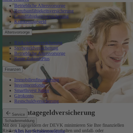
Betriebliche Altersvorsorge
Berufsunfähigkeitsversicherung
Grundfähigkeitsversicherung
Krankentagegeld
Altersvorsorge
Risikolebensversicherung
Sterbegeldversicherung
Betriebliche Altersvorsorge
Rente ZukunftPlus
Finanzen
Immobilienfinanzierung
Investmentfonds
SmartInvest Junior
Girokonto
Restschuldversicherung
Krankentagegeldversicherung
Service
Schadenmeldung
Mit den Tagegeldern der DEVK minimieren Sie Ihre finanziellen
Risiken bei Krankenhausaufenthalten und unfall- oder
Alles zur Schadenmeldung