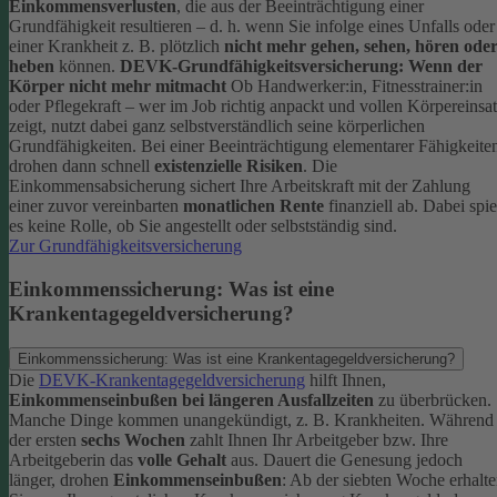
Einkommensverlusten
, die aus der Beeinträchtigung einer
Grundfähigkeit resultieren – d. h. wenn Sie infolge eines Unfalls oder
einer Krankheit z. B. plötzlich
nicht mehr gehen, sehen, hören ode
heben
können.
DEVK-Grundfähigkeitsversicherung: Wenn der
Körper nicht mehr mitmacht
Ob Handwerker:in, Fitnesstrainer:in
oder Pflegekraft – wer im Job richtig anpackt und vollen Körpereinsa
zeigt, nutzt dabei ganz selbstverständlich seine körperlichen
Grundfähigkeiten. Bei einer Beeinträchtigung elementarer Fähigkeite
drohen dann schnell
existenzielle Risiken
.
Die
Einkommensabsicherung sichert Ihre Arbeitskraft mit der Zahlung
einer zuvor vereinbarten
monatlichen Rente
finanziell ab. Dabei spie
es keine Rolle, ob Sie angestellt oder selbstständig sind.
Zur Grundfähigkeitsversicherung
Einkommenssicherung: Was ist eine
Krankentagegeldversicherung?
Einkommenssicherung: Was ist eine Krankentagegeldversicherung?
Die
DEVK-Krankentagegeldversicherung
hilft Ihnen,
Einkommenseinbußen bei längeren Ausfallzeiten
zu überbrücken.
Manche Dinge kommen unangekündigt, z. B. Krankheiten. Während
der ersten
sechs Wochen
zahlt Ihnen Ihr Arbeitgeber bzw. Ihre
Arbeitgeberin das
volle Gehalt
aus.
Dauert die Genesung jedoch
länger, drohen
Einkommenseinbußen
: Ab der siebten Woche erhalt