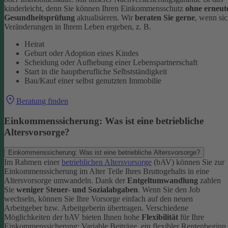
kinderleicht, denn Sie können Ihren Einkommensschutz
ohne erneut
Gesundheitsprüfung
aktualisieren.
Wir
beraten Sie gerne
, wenn si
Veränderungen in Ihrem Leben ergeben, z. B.
Heirat
Geburt oder Adoption eines Kindes
Scheidung oder Aufhebung einer Lebenspartnerschaft
Start in die hauptberufliche Selbstständigkeit
Bau/Kauf einer selbst genutzten Immobilie
Beratung finden
Einkommenssicherung: Was ist eine betriebliche
Altersvorsorge?
Einkommenssicherung: Was ist eine betriebliche Altersvorsorge?
Im Rahmen einer
betrieblichen Altersvorsorge
(bAV) können Sie zur
Einkommenssicherung im Alter Teile Ihres Bruttogehalts in eine
Altersvorsorge umwandeln. Dank der
Entgeltumwandlung
zahlen
Sie
weniger Steuer- und Sozialabgaben
.
Wenn Sie den Job
wechseln, können Sie Ihre Vorsorge einfach auf den neuen
Arbeitgeber bzw. Arbeitgeberin übertragen. Verschiedene
Möglichkeiten der bAV bieten Ihnen hohe
Flexibilität
für Ihre
Einkommenssicherung: Variable Beiträge, ein flexibler Rentenbeginn