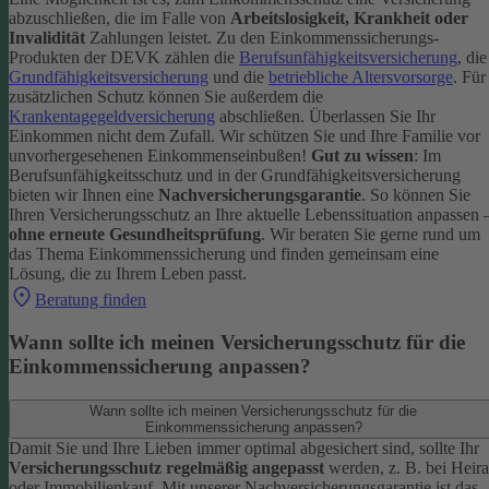
abzuschließen, die im Falle von
Arbeitslosigkeit, Krankheit oder
Invalidität
Zahlungen leistet.
Zu den Einkommenssicherungs-
Produkten der DEVK zählen die
Berufsunfähigkeitsversicherung
, die
Grundfähigkeitsversicherung
und die
betriebliche Altersvorsorge
. Für
zusätzlichen Schutz können Sie außerdem die
Krankentagegeldversicherung
abschließen. Überlassen Sie Ihr
Einkommen nicht dem Zufall. Wir schützen Sie und Ihre Familie vor
unvorhergesehenen Einkommenseinbußen!
Gut zu wissen
: Im
Berufsunfähigkeitsschutz und in der Grundfähigkeitsversicherung
bieten wir Ihnen eine
Nachversicherungsgarantie
. So können Sie
Ihren Versicherungsschutz an Ihre aktuelle Lebenssituation anpassen 
ohne erneute Gesundheitsprüfung
.
Wir beraten Sie gerne rund um
das Thema Einkommenssicherung und finden gemeinsam eine
Lösung, die zu Ihrem Leben passt.
Beratung finden
Wann sollte ich meinen Versicherungsschutz für die
Einkommenssicherung anpassen?
Wann sollte ich meinen Versicherungsschutz für die
Einkommenssicherung anpassen?
Damit Sie und Ihre Lieben immer optimal abgesichert sind, sollte Ihr
Versicherungsschutz regelmäßig angepasst
werden, z. B. bei Heira
oder Immobilienkauf. Mit unserer Nachversicherungsgarantie ist das