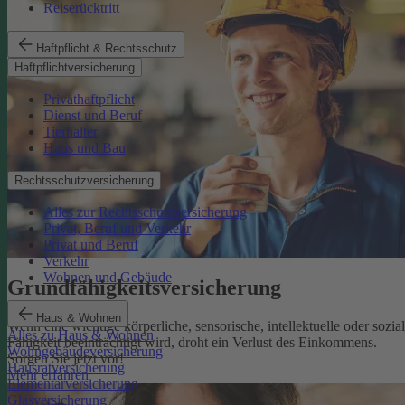
Reiserücktritt
Haftpflicht & Rechtsschutz
Haftpflichtversicherung
Privathaftpflicht
Dienst und Beruf
Tierhalter
Haus und Bau
Rechtsschutzversicherung
Alles zur Rechtsschutzversicherung
Privat, Beruf und Verkehr
Privat und Beruf
Verkehr
Wohnen und Gebäude
Grundfähigkeits­versicherung
Haus & Wohnen
Wenn eine wichtige körperliche, sensorische, intellektuelle oder sozia
Alles zu Haus & Wohnen
Fähigkeit beeinträchtigt wird, droht ein Verlust des Einkommens.
Wohngebäudeversicherung
Sorgen Sie jetzt vor!
Hausratversicherung
Mehr erfahren
Elementarversicherung
Glasversicherung