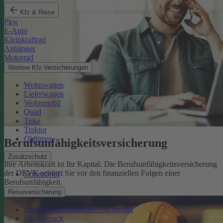
Kfz & Reise
Pkw
E-Auto
Kleinkraftrad
Anhänger
Motorrad
Weitere Kfz-Versicherungen
Wohnwagen
Lieferwagen
Wohnmobil
Quad
Trike
Traktor
Oldtimer
Berufsunfähigkeits­versicherung
Zusatzschutz
Ihre Arbeitskraft ist Ihr Kapital. Die Berufsunfähigkeitsversicherung
der DEVK schützt Sie vor den finanziellen Folgen einer
Schutzbrief
Berufsunfähigkeit.
Mehr erfahren
Reiseversicherung
Auslandsreisekrankenversicherung
Reisegepäck