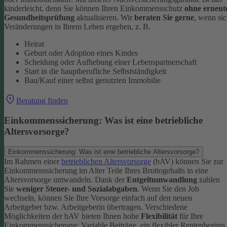
kinderleicht, denn Sie können Ihren Einkommensschutz
ohne erneut
Gesundheitsprüfung
aktualisieren.
Wir
beraten Sie gerne
, wenn si
Veränderungen in Ihrem Leben ergeben, z. B.
Heirat
Geburt oder Adoption eines Kindes
Scheidung oder Aufhebung einer Lebenspartnerschaft
Start in die hauptberufliche Selbstständigkeit
Bau/Kauf einer selbst genutzten Immobilie
Beratung finden
Einkommenssicherung: Was ist eine betriebliche
Altersvorsorge?
Einkommenssicherung: Was ist eine betriebliche Altersvorsorge?
Im Rahmen einer
betrieblichen Altersvorsorge
(bAV) können Sie zur
Einkommenssicherung im Alter Teile Ihres Bruttogehalts in eine
Altersvorsorge umwandeln. Dank der
Entgeltumwandlung
zahlen
Sie
weniger Steuer- und Sozialabgaben
.
Wenn Sie den Job
wechseln, können Sie Ihre Vorsorge einfach auf den neuen
Arbeitgeber bzw. Arbeitgeberin übertragen. Verschiedene
Möglichkeiten der bAV bieten Ihnen hohe
Flexibilität
für Ihre
Einkommenssicherung: Variable Beiträge, ein flexibler Rentenbeginn