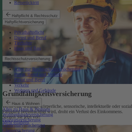
Reiserücktritt
Haftpflicht & Rechtsschutz
Haftpflichtversicherung
Privathaftpflicht
Dienst und Beruf
Tierhalter
Haus und Bau
Rechtsschutzversicherung
Alles zur Rechtsschutzversicherung
Privat, Beruf und Verkehr
Privat und Beruf
Verkehr
Wohnen und Gebäude
Grundfähigkeits­versicherung
Haus & Wohnen
Wenn eine wichtige körperliche, sensorische, intellektuelle oder sozia
Alles zu Haus & Wohnen
Fähigkeit beeinträchtigt wird, droht ein Verlust des Einkommens.
Wohngebäudeversicherung
Sorgen Sie jetzt vor!
Hausratversicherung
Mehr erfahren
Elementarversicherung
Glasversicherung