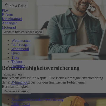
Kfz & Reise
Pkw
E-Auto
Kleinkraftrad
Anhänger
Motorrad
Weitere Kfz-Versicherungen
Wohnwagen
Lieferwagen
Wohnmobil
Quad
Trike
Traktor
Oldtimer
Berufsunfähigkeits­versicherung
Zusatzschutz
Ihre Arbeitskraft ist Ihr Kapital. Die Berufsunfähigkeitsversicherung
der DEVK schützt Sie vor den finanziellen Folgen einer
Schutzbrief
Berufsunfähigkeit.
Mehr erfahren
Reiseversicherung
Auslandsreisekrankenversicherung
Reisegepäck