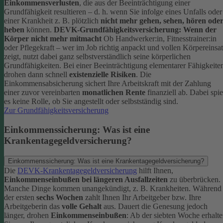
Einkommensverlusten
, die aus der Beeinträchtigung einer
Grundfähigkeit resultieren – d. h. wenn Sie infolge eines Unfalls oder
einer Krankheit z. B. plötzlich
nicht mehr gehen, sehen, hören ode
heben
können.
DEVK-Grundfähigkeitsversicherung: Wenn der
Körper nicht mehr mitmacht
Ob Handwerker:in, Fitnesstrainer:in
oder Pflegekraft – wer im Job richtig anpackt und vollen Körpereinsa
zeigt, nutzt dabei ganz selbstverständlich seine körperlichen
Grundfähigkeiten. Bei einer Beeinträchtigung elementarer Fähigkeite
drohen dann schnell
existenzielle Risiken
.
Die
Einkommensabsicherung sichert Ihre Arbeitskraft mit der Zahlung
einer zuvor vereinbarten
monatlichen Rente
finanziell ab. Dabei spie
es keine Rolle, ob Sie angestellt oder selbstständig sind.
Zur Grundfähigkeitsversicherung
Einkommenssicherung: Was ist eine
Krankentagegeldversicherung?
Einkommenssicherung: Was ist eine Krankentagegeldversicherung?
Die
DEVK-Krankentagegeldversicherung
hilft Ihnen,
Einkommenseinbußen bei längeren Ausfallzeiten
zu überbrücken.
Manche Dinge kommen unangekündigt, z. B. Krankheiten. Während
der ersten
sechs Wochen
zahlt Ihnen Ihr Arbeitgeber bzw. Ihre
Arbeitgeberin das
volle Gehalt
aus.
Dauert die Genesung jedoch
länger, drohen
Einkommenseinbußen
: Ab der siebten Woche erhalt