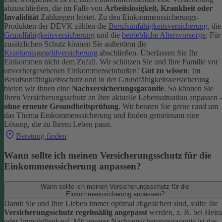
abzuschließen, die im Falle von
Arbeitslosigkeit, Krankheit oder
Invalidität
Zahlungen leistet.
Zu den Einkommenssicherungs-
Produkten der DEVK zählen die
Berufsunfähigkeitsversicherung
, die
Grundfähigkeitsversicherung
und die
betriebliche Altersvorsorge
. Für
zusätzlichen Schutz können Sie außerdem die
Krankentagegeldversicherung
abschließen. Überlassen Sie Ihr
Einkommen nicht dem Zufall. Wir schützen Sie und Ihre Familie vor
unvorhergesehenen Einkommenseinbußen!
Gut zu wissen
: Im
Berufsunfähigkeitsschutz und in der Grundfähigkeitsversicherung
bieten wir Ihnen eine
Nachversicherungsgarantie
. So können Sie
Ihren Versicherungsschutz an Ihre aktuelle Lebenssituation anpassen 
ohne erneute Gesundheitsprüfung
.
Wir beraten Sie gerne rund um
das Thema Einkommenssicherung und finden gemeinsam eine
Lösung, die zu Ihrem Leben passt.
Beratung finden
Wann sollte ich meinen Versicherungsschutz für die
Einkommenssicherung anpassen?
Wann sollte ich meinen Versicherungsschutz für die
Einkommenssicherung anpassen?
Damit Sie und Ihre Lieben immer optimal abgesichert sind, sollte Ihr
Versicherungsschutz regelmäßig angepasst
werden, z. B. bei Heira
oder Immobilienkauf. Mit unserer Nachversicherungsgarantie ist das