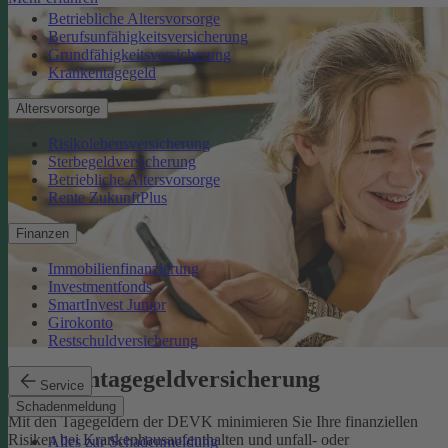
Betriebliche Altersvorsorge
Berufsunfähigkeitsversicherung
Grundfähigkeitsversicherung
Krankentagegeld
Altersvorsorge
Risikolebensversicherung
Sterbegeldversicherung
Betriebliche Altersvorsorge
Rente ZukunftPlus
Finanzen
Immobilienfinanzierung
Investmentfonds
SmartInvest Junior
Girokonto
Restschuldversicherung
Krankentagegeldversicherung
Service
Schadenmeldung
Mit den Tagegeldern der DEVK minimieren Sie Ihre finanziellen
Risiken bei Krankenhausaufenthalten und unfall- oder
Alles zur Schadenmeldung