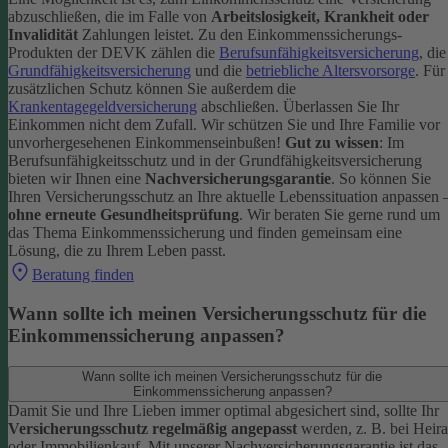
abzuschließen, die im Falle von
Arbeitslosigkeit, Krankheit oder
Invalidität
Zahlungen leistet.
Zu den Einkommenssicherungs-
Produkten der DEVK zählen die
Berufsunfähigkeitsversicherung
, die
Grundfähigkeitsversicherung
und die
betriebliche Altersvorsorge
. Für
zusätzlichen Schutz können Sie außerdem die
Krankentagegeldversicherung
abschließen. Überlassen Sie Ihr
Einkommen nicht dem Zufall. Wir schützen Sie und Ihre Familie vor
unvorhergesehenen Einkommenseinbußen!
Gut zu wissen
: Im
Berufsunfähigkeitsschutz und in der Grundfähigkeitsversicherung
bieten wir Ihnen eine
Nachversicherungsgarantie
. So können Sie
Ihren Versicherungsschutz an Ihre aktuelle Lebenssituation anpassen 
ohne erneute Gesundheitsprüfung
.
Wir beraten Sie gerne rund um
das Thema Einkommenssicherung und finden gemeinsam eine
Lösung, die zu Ihrem Leben passt.
Beratung finden
Wann sollte ich meinen Versicherungsschutz für die
Einkommenssicherung anpassen?
Wann sollte ich meinen Versicherungsschutz für die
Einkommenssicherung anpassen?
Damit Sie und Ihre Lieben immer optimal abgesichert sind, sollte Ihr
Versicherungsschutz regelmäßig angepasst
werden, z. B. bei Heira
oder Immobilienkauf. Mit unserer Nachversicherungsgarantie ist das