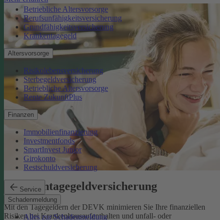
Betriebliche Altersvorsorge
Berufsunfähigkeitsversicherung
Grundfähigkeitsversicherung
Krankentagegeld
Altersvorsorge
Risikolebensversicherung
Sterbegeldversicherung
Betriebliche Altersvorsorge
Rente ZukunftPlus
Finanzen
Immobilienfinanzierung
Investmentfonds
SmartInvest Junior
Girokonto
Restschuldversicherung
Krankentagegeldversicherung
Service
Schadenmeldung
Mit den Tagegeldern der DEVK minimieren Sie Ihre finanziellen
Risiken bei Krankenhausaufenthalten und unfall- oder
Alles zur Schadenmeldung