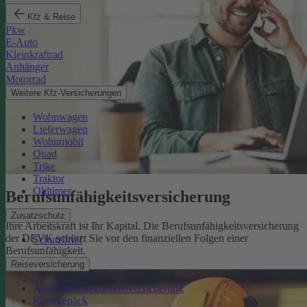
Kfz & Reise
Pkw
E-Auto
Kleinkraftrad
Anhänger
Motorrad
Weitere Kfz-Versicherungen
Wohnwagen
Lieferwagen
Wohnmobil
Quad
Trike
Traktor
Oldtimer
Berufsunfähigkeits­versicherung
Zusatzschutz
Ihre Arbeitskraft ist Ihr Kapital. Die Berufsunfähigkeitsversicherung
der DEVK schützt Sie vor den finanziellen Folgen einer
Schutzbrief
Berufsunfähigkeit.
Mehr erfahren
Reiseversicherung
Auslandsreisekrankenversicherung
Reisegepäck