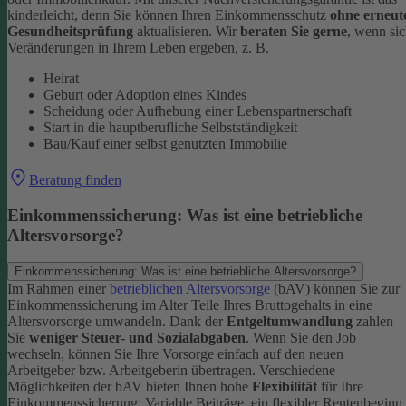
kinderleicht, denn Sie können Ihren Einkommensschutz
ohne erneut
Gesundheitsprüfung
aktualisieren.
Wir
beraten Sie gerne
, wenn si
Veränderungen in Ihrem Leben ergeben, z. B.
Heirat
Geburt oder Adoption eines Kindes
Scheidung oder Aufhebung einer Lebenspartnerschaft
Start in die hauptberufliche Selbstständigkeit
Bau/Kauf einer selbst genutzten Immobilie
Beratung finden
Einkommenssicherung: Was ist eine betriebliche
Altersvorsorge?
Einkommenssicherung: Was ist eine betriebliche Altersvorsorge?
Im Rahmen einer
betrieblichen Altersvorsorge
(bAV) können Sie zur
Einkommenssicherung im Alter Teile Ihres Bruttogehalts in eine
Altersvorsorge umwandeln. Dank der
Entgeltumwandlung
zahlen
Sie
weniger Steuer- und Sozialabgaben
.
Wenn Sie den Job
wechseln, können Sie Ihre Vorsorge einfach auf den neuen
Arbeitgeber bzw. Arbeitgeberin übertragen. Verschiedene
Möglichkeiten der bAV bieten Ihnen hohe
Flexibilität
für Ihre
Einkommenssicherung: Variable Beiträge, ein flexibler Rentenbeginn