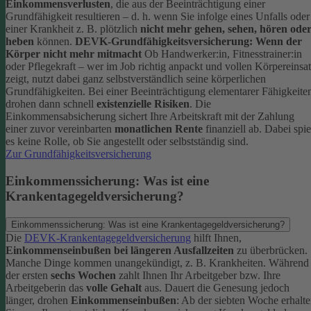
Einkommensverlusten
, die aus der Beeinträchtigung einer
Grundfähigkeit resultieren – d. h. wenn Sie infolge eines Unfalls oder
einer Krankheit z. B. plötzlich
nicht mehr gehen, sehen, hören ode
heben
können.
DEVK-Grundfähigkeitsversicherung: Wenn der
Körper nicht mehr mitmacht
Ob Handwerker:in, Fitnesstrainer:in
oder Pflegekraft – wer im Job richtig anpackt und vollen Körpereinsa
zeigt, nutzt dabei ganz selbstverständlich seine körperlichen
Grundfähigkeiten. Bei einer Beeinträchtigung elementarer Fähigkeite
drohen dann schnell
existenzielle Risiken
.
Die
Einkommensabsicherung sichert Ihre Arbeitskraft mit der Zahlung
einer zuvor vereinbarten
monatlichen Rente
finanziell ab. Dabei spie
es keine Rolle, ob Sie angestellt oder selbstständig sind.
Zur Grundfähigkeitsversicherung
Einkommenssicherung: Was ist eine
Krankentagegeldversicherung?
Einkommenssicherung: Was ist eine Krankentagegeldversicherung?
Die
DEVK-Krankentagegeldversicherung
hilft Ihnen,
Einkommenseinbußen bei längeren Ausfallzeiten
zu überbrücken.
Manche Dinge kommen unangekündigt, z. B. Krankheiten. Während
der ersten
sechs Wochen
zahlt Ihnen Ihr Arbeitgeber bzw. Ihre
Arbeitgeberin das
volle Gehalt
aus.
Dauert die Genesung jedoch
länger, drohen
Einkommenseinbußen
: Ab der siebten Woche erhalt