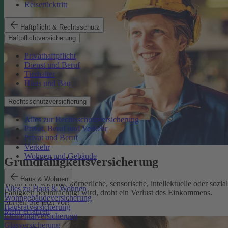
Reiserücktritt
Haftpflicht & Rechtsschutz
Haftpflichtversicherung
Privathaftpflicht
Dienst und Beruf
Tierhalter
Haus und Bau
Rechtsschutzversicherung
Alles zur Rechtsschutzversicherung
Privat, Beruf und Verkehr
Privat und Beruf
Verkehr
Wohnen und Gebäude
Grundfähigkeits­versicherung
Haus & Wohnen
Wenn eine wichtige körperliche, sensorische, intellektuelle oder sozia
Alles zu Haus & Wohnen
Fähigkeit beeinträchtigt wird, droht ein Verlust des Einkommens.
Wohngebäudeversicherung
Sorgen Sie jetzt vor!
Hausratversicherung
Mehr erfahren
Elementarversicherung
Glasversicherung