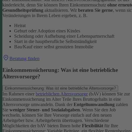
kinderleicht, denn Sie können Ihren Einkommensschutz
ohne erneut
Gesundheitsprüfung
aktualisieren.
Wir
beraten Sie gerne
, wenn si
Veränderungen in Ihrem Leben ergeben, z. B.
Heirat
Geburt oder Adoption eines Kindes
Scheidung oder Aufhebung einer Lebenspartnerschaft
Start in die hauptberufliche Selbstständigkeit
Bau/Kauf einer selbst genutzten Immobilie
Beratung finden
Einkommenssicherung: Was ist eine betriebliche
Altersvorsorge?
Einkommenssicherung: Was ist eine betriebliche Altersvorsorge?
Im Rahmen einer
betrieblichen Altersvorsorge
(bAV) können Sie zur
Einkommenssicherung im Alter Teile Ihres Bruttogehalts in eine
Altersvorsorge umwandeln. Dank der
Entgeltumwandlung
zahlen
Sie
weniger Steuer- und Sozialabgaben
.
Wenn Sie den Job
wechseln, können Sie Ihre Vorsorge einfach auf den neuen
Arbeitgeber bzw. Arbeitgeberin übertragen. Verschiedene
Möglichkeiten der bAV bieten Ihnen hohe
Flexibilität
für Ihre
Einkommenssicherung: Variable Beiträge, ein flexibler Rentenbeginn