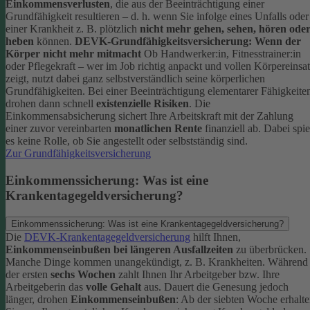
Einkommensverlusten
, die aus der Beeinträchtigung einer
Grundfähigkeit resultieren – d. h. wenn Sie infolge eines Unfalls oder
einer Krankheit z. B. plötzlich
nicht mehr gehen, sehen, hören ode
heben
können.
DEVK-Grundfähigkeitsversicherung: Wenn der
Körper nicht mehr mitmacht
Ob Handwerker:in, Fitnesstrainer:in
oder Pflegekraft – wer im Job richtig anpackt und vollen Körpereinsa
zeigt, nutzt dabei ganz selbstverständlich seine körperlichen
Grundfähigkeiten. Bei einer Beeinträchtigung elementarer Fähigkeite
drohen dann schnell
existenzielle Risiken
.
Die
Einkommensabsicherung sichert Ihre Arbeitskraft mit der Zahlung
einer zuvor vereinbarten
monatlichen Rente
finanziell ab. Dabei spie
es keine Rolle, ob Sie angestellt oder selbstständig sind.
Zur Grundfähigkeitsversicherung
Einkommenssicherung: Was ist eine
Krankentagegeldversicherung?
Einkommenssicherung: Was ist eine Krankentagegeldversicherung?
Die
DEVK-Krankentagegeldversicherung
hilft Ihnen,
Einkommenseinbußen bei längeren Ausfallzeiten
zu überbrücken.
Manche Dinge kommen unangekündigt, z. B. Krankheiten. Während
der ersten
sechs Wochen
zahlt Ihnen Ihr Arbeitgeber bzw. Ihre
Arbeitgeberin das
volle Gehalt
aus.
Dauert die Genesung jedoch
länger, drohen
Einkommenseinbußen
: Ab der siebten Woche erhalt