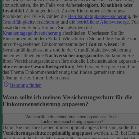
abzuschließen, die im Falle von
Arbeitslosigkeit, Krankheit oder
Invalidität
Zahlungen leistet.
Zu den Einkommenssicherungs-
Produkten der DEVK zählen die
Berufsunfähigkeitsversicherung
, die
Grundfähigkeitsversicherung
und die
betriebliche Altersvorsorge
. Für
zusätzlichen Schutz können Sie außerdem die
Krankentagegeldversicherung
abschließen. Überlassen Sie Ihr
Einkommen nicht dem Zufall. Wir schützen Sie und Ihre Familie vor
unvorhergesehenen Einkommenseinbußen!
Gut zu wissen
: Im
Berufsunfähigkeitsschutz und in der Grundfähigkeitsversicherung
bieten wir Ihnen eine
Nachversicherungsgarantie
. So können Sie
Ihren Versicherungsschutz an Ihre aktuelle Lebenssituation anpassen 
ohne erneute Gesundheitsprüfung
.
Wir beraten Sie gerne rund um
das Thema Einkommenssicherung und finden gemeinsam eine
Lösung, die zu Ihrem Leben passt.
Beratung finden
Wann sollte ich meinen Versicherungsschutz für die
Einkommenssicherung anpassen?
Wann sollte ich meinen Versicherungsschutz für die
Einkommenssicherung anpassen?
Damit Sie und Ihre Lieben immer optimal abgesichert sind, sollte Ihr
Versicherungsschutz regelmäßig angepasst
werden, z. B. bei Heira
oder Immobilienkauf. Mit unserer Nachversicherungsgarantie ist das