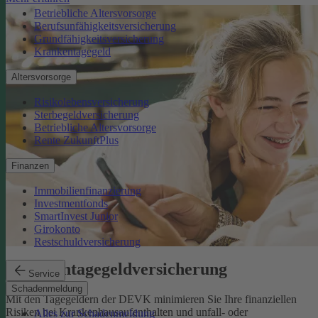
Betriebliche Altersvorsorge
Berufsunfähigkeitsversicherung
Grundfähigkeitsversicherung
Krankentagegeld
Altersvorsorge
Risikolebensversicherung
Sterbegeldversicherung
Betriebliche Altersvorsorge
Rente ZukunftPlus
Finanzen
Immobilienfinanzierung
Investmentfonds
SmartInvest Junior
Girokonto
Restschuldversicherung
Krankentagegeldversicherung
Service
Schadenmeldung
Mit den Tagegeldern der DEVK minimieren Sie Ihre finanziellen
Risiken bei Krankenhausaufenthalten und unfall- oder
Alles zur Schadenmeldung