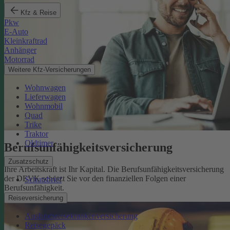
Kfz & Reise
Pkw
E-Auto
Kleinkraftrad
Anhänger
Motorrad
Weitere Kfz-Versicherungen
Wohnwagen
Lieferwagen
Wohnmobil
Quad
Trike
Traktor
Oldtimer
Berufsunfähigkeits­versicherung
Zusatzschutz
Ihre Arbeitskraft ist Ihr Kapital. Die Berufsunfähigkeitsversicherung
der DEVK schützt Sie vor den finanziellen Folgen einer
Schutzbrief
Berufsunfähigkeit.
Mehr erfahren
Reiseversicherung
Auslandsreisekrankenversicherung
Reisegepäck