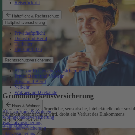
Reiserücktritt
Haftpflicht & Rechtsschutz
Haftpflichtversicherung
Privathaftpflicht
Dienst und Beruf
Tierhalter
Haus und Bau
Rechtsschutzversicherung
Alles zur Rechtsschutzversicherung
Privat, Beruf und Verkehr
Privat und Beruf
Verkehr
Wohnen und Gebäude
Grundfähigkeits­versicherung
Haus & Wohnen
Wenn eine wichtige körperliche, sensorische, intellektuelle oder sozia
Alles zu Haus & Wohnen
Fähigkeit beeinträchtigt wird, droht ein Verlust des Einkommens.
Wohngebäudeversicherung
Sorgen Sie jetzt vor!
Hausratversicherung
Mehr erfahren
Elementarversicherung
Glasversicherung