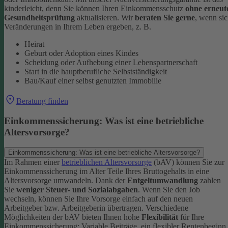
kinderleicht, denn Sie können Ihren Einkommensschutz
ohne erneut
Gesundheitsprüfung
aktualisieren.
Wir
beraten Sie gerne
, wenn si
Veränderungen in Ihrem Leben ergeben, z. B.
Heirat
Geburt oder Adoption eines Kindes
Scheidung oder Aufhebung einer Lebenspartnerschaft
Start in die hauptberufliche Selbstständigkeit
Bau/Kauf einer selbst genutzten Immobilie
Beratung finden
Einkommenssicherung: Was ist eine betriebliche
Altersvorsorge?
Einkommenssicherung: Was ist eine betriebliche Altersvorsorge?
Im Rahmen einer
betrieblichen Altersvorsorge
(bAV) können Sie zur
Einkommenssicherung im Alter Teile Ihres Bruttogehalts in eine
Altersvorsorge umwandeln. Dank der
Entgeltumwandlung
zahlen
Sie
weniger Steuer- und Sozialabgaben
.
Wenn Sie den Job
wechseln, können Sie Ihre Vorsorge einfach auf den neuen
Arbeitgeber bzw. Arbeitgeberin übertragen. Verschiedene
Möglichkeiten der bAV bieten Ihnen hohe
Flexibilität
für Ihre
Einkommenssicherung: Variable Beiträge, ein flexibler Rentenbeginn