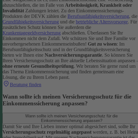
abzuschließen, die im Falle von
Arbeitslosigkeit, Krankheit oder
Invalidität
Zahlungen leistet.
Zu den Einkommenssicherungs-
Produkten der DEVK zählen die
Berufsunfähigkeitsversicherung
, die
Grundfähigkeitsversicherung
und die
betriebliche Altersvorsorge
. Für
zusätzlichen Schutz können Sie außerdem die
Krankentagegeldversicherung
abschließen. Überlassen Sie Ihr
Einkommen nicht dem Zufall. Wir schützen Sie und Ihre Familie vor
unvorhergesehenen Einkommenseinbußen!
Gut zu wissen
: Im
Berufsunfähigkeitsschutz und in der Grundfähigkeitsversicherung
bieten wir Ihnen eine
Nachversicherungsgarantie
. So können Sie
Ihren Versicherungsschutz an Ihre aktuelle Lebenssituation anpassen 
ohne erneute Gesundheitsprüfung
.
Wir beraten Sie gerne rund um
das Thema Einkommenssicherung und finden gemeinsam eine
Lösung, die zu Ihrem Leben passt.
Beratung finden
Wann sollte ich meinen Versicherungsschutz für die
Einkommenssicherung anpassen?
Wann sollte ich meinen Versicherungsschutz für die
Einkommenssicherung anpassen?
Damit Sie und Ihre Lieben immer optimal abgesichert sind, sollte Ihr
Versicherungsschutz regelmäßig angepasst
werden, z. B. bei Heira
oder Immobilienkauf. Mit unserer Nachversicherungsgarantie ist das