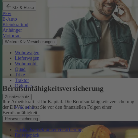
Kfz & Reise
Pkw
E-Auto
Kleinkraftrad
Anhänger
Motorrad
Weitere Kfz-Versicherungen
Wohnwagen
Lieferwagen
Wohnmobil
Quad
Trike
Traktor
Oldtimer
Berufsunfähigkeits­versicherung
Zusatzschutz
Ihre Arbeitskraft ist Ihr Kapital. Die Berufsunfähigkeitsversicherung
der DEVK schützt Sie vor den finanziellen Folgen einer
Schutzbrief
Berufsunfähigkeit.
Mehr erfahren
Reiseversicherung
Auslandsreisekrankenversicherung
Reisegepäck