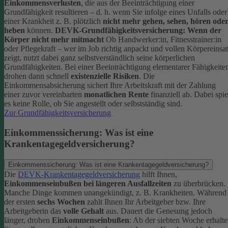
Einkommensverlusten
, die aus der Beeinträchtigung einer
Grundfähigkeit resultieren – d. h. wenn Sie infolge eines Unfalls oder
einer Krankheit z. B. plötzlich
nicht mehr gehen, sehen, hören ode
heben
können.
DEVK-Grundfähigkeitsversicherung: Wenn der
Körper nicht mehr mitmacht
Ob Handwerker:in, Fitnesstrainer:in
oder Pflegekraft – wer im Job richtig anpackt und vollen Körpereinsa
zeigt, nutzt dabei ganz selbstverständlich seine körperlichen
Grundfähigkeiten. Bei einer Beeinträchtigung elementarer Fähigkeite
drohen dann schnell
existenzielle Risiken
.
Die
Einkommensabsicherung sichert Ihre Arbeitskraft mit der Zahlung
einer zuvor vereinbarten
monatlichen Rente
finanziell ab. Dabei spie
es keine Rolle, ob Sie angestellt oder selbstständig sind.
Zur Grundfähigkeitsversicherung
Einkommenssicherung: Was ist eine
Krankentagegeldversicherung?
Einkommenssicherung: Was ist eine Krankentagegeldversicherung?
Die
DEVK-Krankentagegeldversicherung
hilft Ihnen,
Einkommenseinbußen bei längeren Ausfallzeiten
zu überbrücken.
Manche Dinge kommen unangekündigt, z. B. Krankheiten. Während
der ersten
sechs Wochen
zahlt Ihnen Ihr Arbeitgeber bzw. Ihre
Arbeitgeberin das
volle Gehalt
aus.
Dauert die Genesung jedoch
länger, drohen
Einkommenseinbußen
: Ab der siebten Woche erhalt