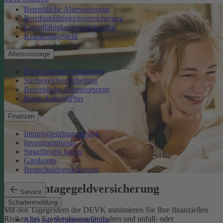
Betriebliche Altersvorsorge
Berufsunfähigkeitsversicherung
Grundfähigkeitsversicherung
Krankentagegeld
Altersvorsorge
Risikolebensversicherung
Sterbegeldversicherung
Betriebliche Altersvorsorge
Rente ZukunftPlus
Finanzen
Immobilienfinanzierung
Investmentfonds
SmartInvest Junior
Girokonto
Restschuldversicherung
Krankentagegeldversicherung
Service
Schadenmeldung
Mit den Tagegeldern der DEVK minimieren Sie Ihre finanziellen
Risiken bei Krankenhausaufenthalten und unfall- oder
Alles zur Schadenmeldung