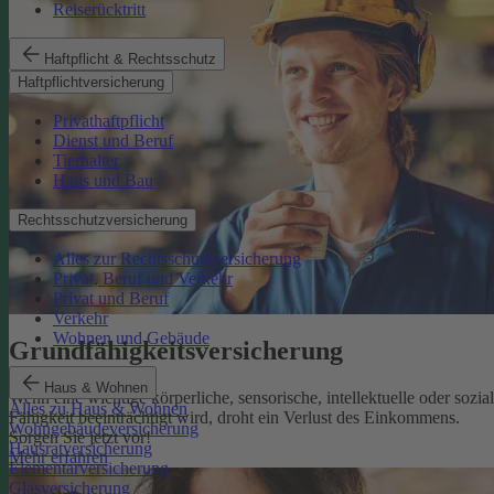
Reiserücktritt
Haftpflicht & Rechtsschutz
Haftpflichtversicherung
Privathaftpflicht
Dienst und Beruf
Tierhalter
Haus und Bau
Rechtsschutzversicherung
Alles zur Rechtsschutzversicherung
Privat, Beruf und Verkehr
Privat und Beruf
Verkehr
Wohnen und Gebäude
Grundfähigkeits­versicherung
Haus & Wohnen
Wenn eine wichtige körperliche, sensorische, intellektuelle oder sozia
Alles zu Haus & Wohnen
Fähigkeit beeinträchtigt wird, droht ein Verlust des Einkommens.
Wohngebäudeversicherung
Sorgen Sie jetzt vor!
Hausratversicherung
Mehr erfahren
Elementarversicherung
Glasversicherung