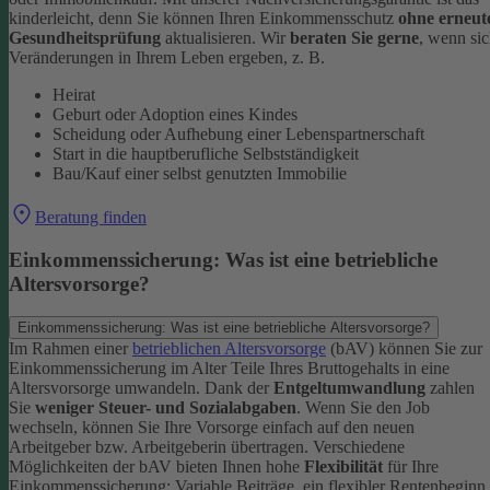
kinderleicht, denn Sie können Ihren Einkommensschutz
ohne erneut
Gesundheitsprüfung
aktualisieren.
Wir
beraten Sie gerne
, wenn si
Veränderungen in Ihrem Leben ergeben, z. B.
Heirat
Geburt oder Adoption eines Kindes
Scheidung oder Aufhebung einer Lebenspartnerschaft
Start in die hauptberufliche Selbstständigkeit
Bau/Kauf einer selbst genutzten Immobilie
Beratung finden
Einkommenssicherung: Was ist eine betriebliche
Altersvorsorge?
Einkommenssicherung: Was ist eine betriebliche Altersvorsorge?
Im Rahmen einer
betrieblichen Altersvorsorge
(bAV) können Sie zur
Einkommenssicherung im Alter Teile Ihres Bruttogehalts in eine
Altersvorsorge umwandeln. Dank der
Entgeltumwandlung
zahlen
Sie
weniger Steuer- und Sozialabgaben
.
Wenn Sie den Job
wechseln, können Sie Ihre Vorsorge einfach auf den neuen
Arbeitgeber bzw. Arbeitgeberin übertragen. Verschiedene
Möglichkeiten der bAV bieten Ihnen hohe
Flexibilität
für Ihre
Einkommenssicherung: Variable Beiträge, ein flexibler Rentenbeginn