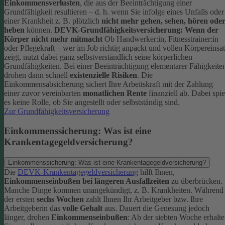
Einkommensverlusten
, die aus der Beeinträchtigung einer
Grundfähigkeit resultieren – d. h. wenn Sie infolge eines Unfalls oder
einer Krankheit z. B. plötzlich
nicht mehr gehen, sehen, hören ode
heben
können.
DEVK-Grundfähigkeitsversicherung: Wenn der
Körper nicht mehr mitmacht
Ob Handwerker:in, Fitnesstrainer:in
oder Pflegekraft – wer im Job richtig anpackt und vollen Körpereinsa
zeigt, nutzt dabei ganz selbstverständlich seine körperlichen
Grundfähigkeiten. Bei einer Beeinträchtigung elementarer Fähigkeite
drohen dann schnell
existenzielle Risiken
.
Die
Einkommensabsicherung sichert Ihre Arbeitskraft mit der Zahlung
einer zuvor vereinbarten
monatlichen Rente
finanziell ab. Dabei spie
es keine Rolle, ob Sie angestellt oder selbstständig sind.
Zur Grundfähigkeitsversicherung
Einkommenssicherung: Was ist eine
Krankentagegeldversicherung?
Einkommenssicherung: Was ist eine Krankentagegeldversicherung?
Die
DEVK-Krankentagegeldversicherung
hilft Ihnen,
Einkommenseinbußen bei längeren Ausfallzeiten
zu überbrücken.
Manche Dinge kommen unangekündigt, z. B. Krankheiten. Während
der ersten
sechs Wochen
zahlt Ihnen Ihr Arbeitgeber bzw. Ihre
Arbeitgeberin das
volle Gehalt
aus.
Dauert die Genesung jedoch
länger, drohen
Einkommenseinbußen
: Ab der siebten Woche erhalt