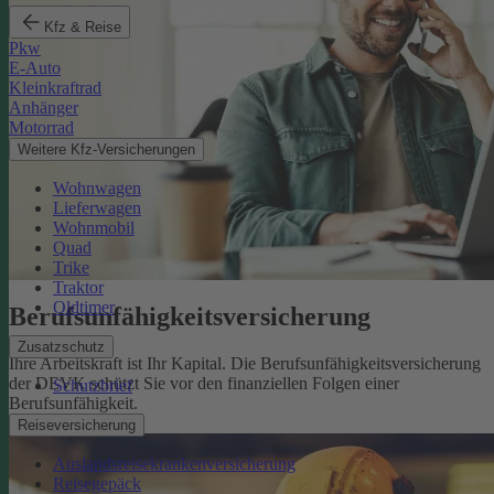
Kfz & Reise
Pkw
E-Auto
Kleinkraftrad
Anhänger
Motorrad
Weitere Kfz-Versicherungen
Wohnwagen
Lieferwagen
Wohnmobil
Quad
Trike
Traktor
Oldtimer
Berufsunfähigkeits­versicherung
Zusatzschutz
Ihre Arbeitskraft ist Ihr Kapital. Die Berufsunfähigkeitsversicherung
der DEVK schützt Sie vor den finanziellen Folgen einer
Schutzbrief
Berufsunfähigkeit.
Mehr erfahren
Reiseversicherung
Auslandsreisekrankenversicherung
Reisegepäck