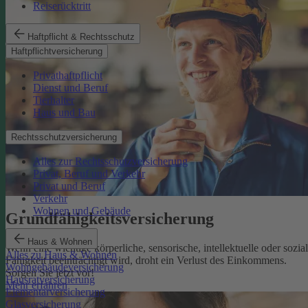
Reiserücktritt
Haftpflicht & Rechtsschutz
Haftpflichtversicherung
Privathaftpflicht
Dienst und Beruf
Tierhalter
Haus und Bau
Rechtsschutzversicherung
Alles zur Rechtsschutzversicherung
Privat, Beruf und Verkehr
Privat und Beruf
Verkehr
Wohnen und Gebäude
Grundfähigkeits­versicherung
Haus & Wohnen
Wenn eine wichtige körperliche, sensorische, intellektuelle oder sozia
Alles zu Haus & Wohnen
Fähigkeit beeinträchtigt wird, droht ein Verlust des Einkommens.
Wohngebäudeversicherung
Sorgen Sie jetzt vor!
Hausratversicherung
Mehr erfahren
Elementarversicherung
Glasversicherung