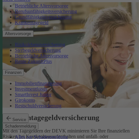
Betriebliche Altersvorsorge
Berufsunfähigkeitsversicherung
Grundfähigkeitsversicherung
Krankentagegeld
Altersvorsorge
Risikolebensversicherung
Sterbegeldversicherung
Betriebliche Altersvorsorge
Rente ZukunftPlus
Finanzen
Immobilienfinanzierung
Investmentfonds
SmartInvest Junior
Girokonto
Restschuldversicherung
Krankentagegeldversicherung
Service
Schadenmeldung
Mit den Tagegeldern der DEVK minimieren Sie Ihre finanziellen
Risiken bei Krankenhausaufenthalten und unfall- oder
Alles zur Schadenmeldung