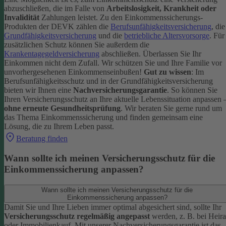
abzuschließen, die im Falle von
Arbeitslosigkeit, Krankheit oder
Invalidität
Zahlungen leistet.
Zu den Einkommenssicherungs-
Produkten der DEVK zählen die
Berufsunfähigkeitsversicherung
, die
Grundfähigkeitsversicherung
und die
betriebliche Altersvorsorge
. Für
zusätzlichen Schutz können Sie außerdem die
Krankentagegeldversicherung
abschließen. Überlassen Sie Ihr
Einkommen nicht dem Zufall. Wir schützen Sie und Ihre Familie vor
unvorhergesehenen Einkommenseinbußen!
Gut zu wissen
: Im
Berufsunfähigkeitsschutz und in der Grundfähigkeitsversicherung
bieten wir Ihnen eine
Nachversicherungsgarantie
. So können Sie
Ihren Versicherungsschutz an Ihre aktuelle Lebenssituation anpassen 
ohne erneute Gesundheitsprüfung
.
Wir beraten Sie gerne rund um
das Thema Einkommenssicherung und finden gemeinsam eine
Lösung, die zu Ihrem Leben passt.
Beratung finden
Wann sollte ich meinen Versicherungsschutz für die
Einkommenssicherung anpassen?
Wann sollte ich meinen Versicherungsschutz für die
Einkommenssicherung anpassen?
Damit Sie und Ihre Lieben immer optimal abgesichert sind, sollte Ihr
Versicherungsschutz regelmäßig angepasst
werden, z. B. bei Heira
oder Immobilienkauf. Mit unserer Nachversicherungsgarantie ist das