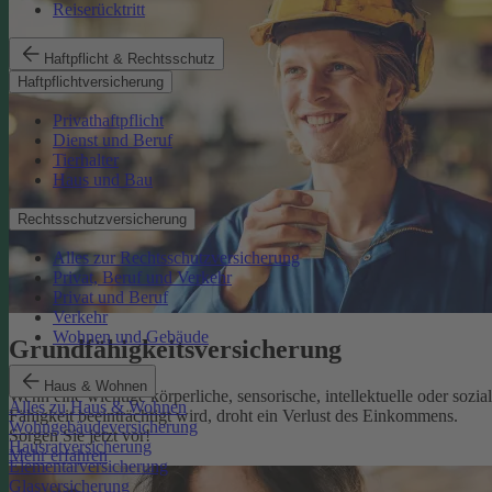
Reiserücktritt
Haftpflicht & Rechtsschutz
Haftpflichtversicherung
Privathaftpflicht
Dienst und Beruf
Tierhalter
Haus und Bau
Rechtsschutzversicherung
Alles zur Rechtsschutzversicherung
Privat, Beruf und Verkehr
Privat und Beruf
Verkehr
Wohnen und Gebäude
Grundfähigkeits­versicherung
Haus & Wohnen
Wenn eine wichtige körperliche, sensorische, intellektuelle oder sozia
Alles zu Haus & Wohnen
Fähigkeit beeinträchtigt wird, droht ein Verlust des Einkommens.
Wohngebäudeversicherung
Sorgen Sie jetzt vor!
Hausratversicherung
Mehr erfahren
Elementarversicherung
Glasversicherung