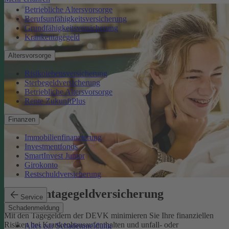
Betriebliche Altersvorsorge
Berufsunfähigkeitsversicherung
Grundfähigkeitsversicherung
Krankentagegeld
Altersvorsorge
Risikolebensversicherung
Sterbegeldversicherung
Betriebliche Altersvorsorge
Rente ZukunftPlus
Finanzen
Immobilienfinanzierung
Investmentfonds
SmartInvest Junior
Girokonto
Restschuldversicherung
Krankentagegeldversicherung
Service
Schadenmeldung
Mit den Tagegeldern der DEVK minimieren Sie Ihre finanziellen
Risiken bei Krankenhausaufenthalten und unfall- oder
Alles zur Schadenmeldung