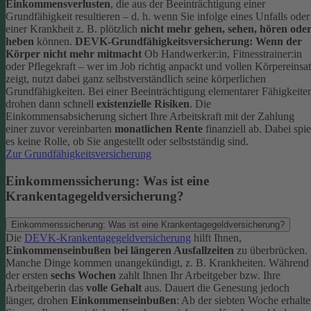
Einkommensverlusten
, die aus der Beeinträchtigung einer
Grundfähigkeit resultieren – d. h. wenn Sie infolge eines Unfalls oder
einer Krankheit z. B. plötzlich
nicht mehr gehen, sehen, hören ode
heben
können.
DEVK-Grundfähigkeitsversicherung: Wenn der
Körper nicht mehr mitmacht
Ob Handwerker:in, Fitnesstrainer:in
oder Pflegekraft – wer im Job richtig anpackt und vollen Körpereinsa
zeigt, nutzt dabei ganz selbstverständlich seine körperlichen
Grundfähigkeiten. Bei einer Beeinträchtigung elementarer Fähigkeite
drohen dann schnell
existenzielle Risiken
.
Die
Einkommensabsicherung sichert Ihre Arbeitskraft mit der Zahlung
einer zuvor vereinbarten
monatlichen Rente
finanziell ab. Dabei spie
es keine Rolle, ob Sie angestellt oder selbstständig sind.
Zur Grundfähigkeitsversicherung
Einkommenssicherung: Was ist eine
Krankentagegeldversicherung?
Einkommenssicherung: Was ist eine Krankentagegeldversicherung?
Die
DEVK-Krankentagegeldversicherung
hilft Ihnen,
Einkommenseinbußen bei längeren Ausfallzeiten
zu überbrücken.
Manche Dinge kommen unangekündigt, z. B. Krankheiten. Während
der ersten
sechs Wochen
zahlt Ihnen Ihr Arbeitgeber bzw. Ihre
Arbeitgeberin das
volle Gehalt
aus.
Dauert die Genesung jedoch
länger, drohen
Einkommenseinbußen
: Ab der siebten Woche erhalt