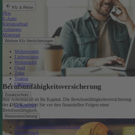
Kfz & Reise
Pkw
E-Auto
Kleinkraftrad
Anhänger
Motorrad
Weitere Kfz-Versicherungen
Wohnwagen
Lieferwagen
Wohnmobil
Quad
Trike
Traktor
Oldtimer
Berufsunfähigkeits­versicherung
Zusatzschutz
Ihre Arbeitskraft ist Ihr Kapital. Die Berufsunfähigkeitsversicherung
der DEVK schützt Sie vor den finanziellen Folgen einer
Schutzbrief
Berufsunfähigkeit.
Mehr erfahren
Reiseversicherung
Auslandsreisekrankenversicherung
Reisegepäck