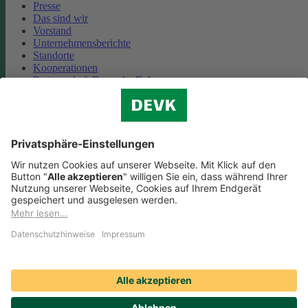
Presse
Das sind wir
Vorstand
Unternehmensberichte
Standorte
Kooperationen
Partnerschaft Deutsche Bahn
Nachhaltigkeit
Cookie-Einstellungen
Datenschutz
Impressum
Streitbeilegung
Nutzungshinweise
EU-Transparenzverordnung
Compliance
Barrierefreiheit
Social Media Icons sowie Verlinkungen, die mit
gekennzeichnet