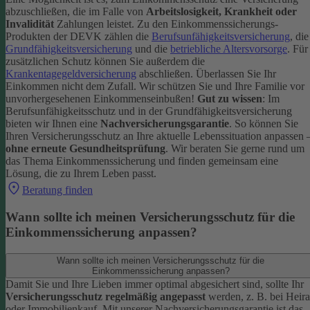
abzuschließen, die im Falle von
Arbeitslosigkeit, Krankheit oder
Invalidität
Zahlungen leistet.
Zu den Einkommenssicherungs-
Produkten der DEVK zählen die
Berufsunfähigkeitsversicherung
, die
Grundfähigkeitsversicherung
und die
betriebliche Altersvorsorge
. Für
zusätzlichen Schutz können Sie außerdem die
Krankentagegeldversicherung
abschließen. Überlassen Sie Ihr
Einkommen nicht dem Zufall. Wir schützen Sie und Ihre Familie vor
unvorhergesehenen Einkommenseinbußen!
Gut zu wissen
: Im
Berufsunfähigkeitsschutz und in der Grundfähigkeitsversicherung
bieten wir Ihnen eine
Nachversicherungsgarantie
. So können Sie
Ihren Versicherungsschutz an Ihre aktuelle Lebenssituation anpassen 
ohne erneute Gesundheitsprüfung
.
Wir beraten Sie gerne rund um
das Thema Einkommenssicherung und finden gemeinsam eine
Lösung, die zu Ihrem Leben passt.
Beratung finden
Wann sollte ich meinen Versicherungsschutz für die
Einkommenssicherung anpassen?
Wann sollte ich meinen Versicherungsschutz für die
Einkommenssicherung anpassen?
Damit Sie und Ihre Lieben immer optimal abgesichert sind, sollte Ihr
Versicherungsschutz regelmäßig angepasst
werden, z. B. bei Heira
oder Immobilienkauf. Mit unserer Nachversicherungsgarantie ist das