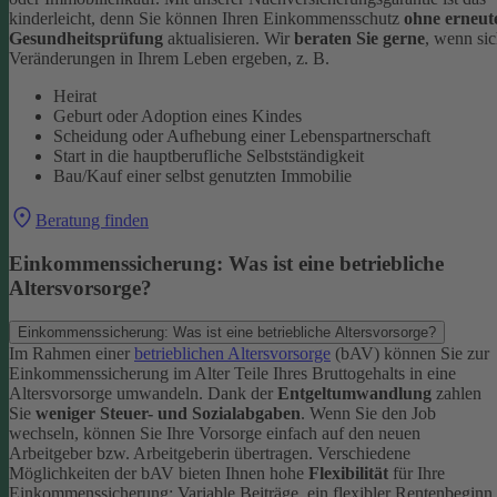
kinderleicht, denn Sie können Ihren Einkommensschutz
ohne erneut
Gesundheitsprüfung
aktualisieren.
Wir
beraten Sie gerne
, wenn si
Veränderungen in Ihrem Leben ergeben, z. B.
Heirat
Geburt oder Adoption eines Kindes
Scheidung oder Aufhebung einer Lebenspartnerschaft
Start in die hauptberufliche Selbstständigkeit
Bau/Kauf einer selbst genutzten Immobilie
Beratung finden
Einkommenssicherung: Was ist eine betriebliche
Altersvorsorge?
Einkommenssicherung: Was ist eine betriebliche Altersvorsorge?
Im Rahmen einer
betrieblichen Altersvorsorge
(bAV) können Sie zur
Einkommenssicherung im Alter Teile Ihres Bruttogehalts in eine
Altersvorsorge umwandeln. Dank der
Entgeltumwandlung
zahlen
Sie
weniger Steuer- und Sozialabgaben
.
Wenn Sie den Job
wechseln, können Sie Ihre Vorsorge einfach auf den neuen
Arbeitgeber bzw. Arbeitgeberin übertragen. Verschiedene
Möglichkeiten der bAV bieten Ihnen hohe
Flexibilität
für Ihre
Einkommenssicherung: Variable Beiträge, ein flexibler Rentenbeginn