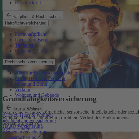
Reiserücktritt
Haftpflicht & Rechtsschutz
Haftpflichtversicherung
Privathaftpflicht
Dienst und Beruf
Tierhalter
Haus und Bau
Rechtsschutzversicherung
Alles zur Rechtsschutzversicherung
Privat, Beruf und Verkehr
Privat und Beruf
Verkehr
Wohnen und Gebäude
Grundfähigkeits­versicherung
Haus & Wohnen
Wenn eine wichtige körperliche, sensorische, intellektuelle oder sozia
Alles zu Haus & Wohnen
Fähigkeit beeinträchtigt wird, droht ein Verlust des Einkommens.
Wohngebäudeversicherung
Sorgen Sie jetzt vor!
Hausratversicherung
Mehr erfahren
Elementarversicherung
Glasversicherung