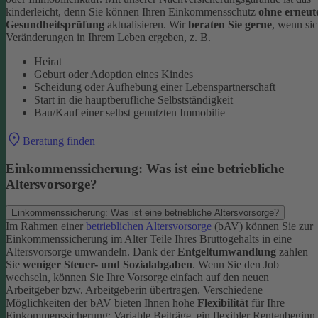
kinderleicht, denn Sie können Ihren Einkommensschutz
ohne erneut
Gesundheitsprüfung
aktualisieren.
Wir
beraten Sie gerne
, wenn si
Veränderungen in Ihrem Leben ergeben, z. B.
Heirat
Geburt oder Adoption eines Kindes
Scheidung oder Aufhebung einer Lebenspartnerschaft
Start in die hauptberufliche Selbstständigkeit
Bau/Kauf einer selbst genutzten Immobilie
Beratung finden
Einkommenssicherung: Was ist eine betriebliche
Altersvorsorge?
Einkommenssicherung: Was ist eine betriebliche Altersvorsorge?
Im Rahmen einer
betrieblichen Altersvorsorge
(bAV) können Sie zur
Einkommenssicherung im Alter Teile Ihres Bruttogehalts in eine
Altersvorsorge umwandeln. Dank der
Entgeltumwandlung
zahlen
Sie
weniger Steuer- und Sozialabgaben
.
Wenn Sie den Job
wechseln, können Sie Ihre Vorsorge einfach auf den neuen
Arbeitgeber bzw. Arbeitgeberin übertragen. Verschiedene
Möglichkeiten der bAV bieten Ihnen hohe
Flexibilität
für Ihre
Einkommenssicherung: Variable Beiträge, ein flexibler Rentenbeginn