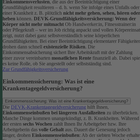
Einkommensverlusten
, die aus der Beeinträchtigung einer
Grundfähigkeit resultieren – d. h. wenn Sie infolge eines Unfalls oder
einer Krankheit z. B. plötzlich
nicht mehr gehen, sehen, hören ode
heben
können.
DEVK-Grundfähigkeitsversicherung: Wenn der
Körper nicht mehr mitmacht
Ob Handwerker:in, Fitnesstrainer:in
oder Pflegekraft – wer im Job richtig anpackt und vollen Körpereinsa
zeigt, nutzt dabei ganz selbstverständlich seine körperlichen
Grundfähigkeiten. Bei einer Beeinträchtigung elementarer Fähigkeite
drohen dann schnell
existenzielle Risiken
.
Die
Einkommensabsicherung sichert Ihre Arbeitskraft mit der Zahlung
einer zuvor vereinbarten
monatlichen Rente
finanziell ab. Dabei spie
es keine Rolle, ob Sie angestellt oder selbstständig sind.
Zur Grundfähigkeitsversicherung
Einkommenssicherung: Was ist eine
Krankentagegeldversicherung?
Einkommenssicherung: Was ist eine Krankentagegeldversicherung?
Die
DEVK-Krankentagegeldversicherung
hilft Ihnen,
Einkommenseinbußen bei längeren Ausfallzeiten
zu überbrücken.
Manche Dinge kommen unangekündigt, z. B. Krankheiten. Während
der ersten
sechs Wochen
zahlt Ihnen Ihr Arbeitgeber bzw. Ihre
Arbeitgeberin das
volle Gehalt
aus.
Dauert die Genesung jedoch
länger, drohen
Einkommenseinbußen
: Ab der siebten Woche erhalt