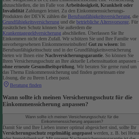
abzuschließen, die im Falle von
Arbeitslosigkeit, Krankheit oder
Invalidität
Zahlungen leistet.
Zu den Einkommenssicherungs-
Produkten der DEVK zählen die
Berufsunfähigkeitsversicherung
, die
Grundfähigkeitsversicherung
und die
betriebliche Altersvorsorge
. Für
zusätzlichen Schutz können Sie außerdem die
Krankentagegeldversicherung
abschließen. Überlassen Sie Ihr
Einkommen nicht dem Zufall. Wir schützen Sie und Ihre Familie vor
unvorhergesehenen Einkommenseinbußen!
Gut zu wissen
: Im
Berufsunfähigkeitsschutz und in der Grundfähigkeitsversicherung
bieten wir Ihnen eine
Nachversicherungsgarantie
. So können Sie
Ihren Versicherungsschutz an Ihre aktuelle Lebenssituation anpassen 
ohne erneute Gesundheitsprüfung
.
Wir beraten Sie gerne rund um
das Thema Einkommenssicherung und finden gemeinsam eine
Lösung, die zu Ihrem Leben passt.
Beratung finden
Wann sollte ich meinen Versicherungsschutz für die
Einkommenssicherung anpassen?
Wann sollte ich meinen Versicherungsschutz für die
Einkommenssicherung anpassen?
Damit Sie und Ihre Lieben immer optimal abgesichert sind, sollte Ihr
Versicherungsschutz regelmäßig angepasst
werden, z. B. bei Heira
oder Immobilienkauf. Mit unserer Nachversicherungsgarantie ist das