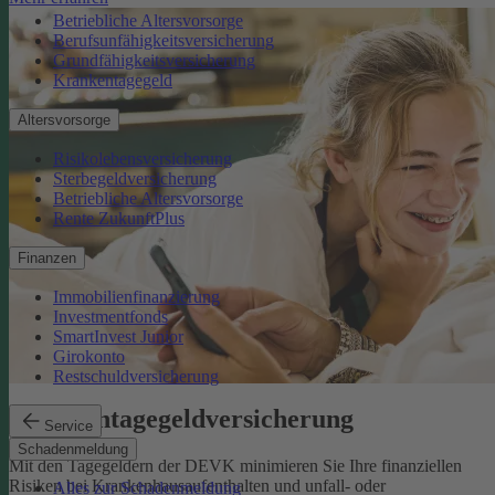
Betriebliche Altersvorsorge
Berufsunfähigkeitsversicherung
Grundfähigkeitsversicherung
Krankentagegeld
Altersvorsorge
Risikolebensversicherung
Sterbegeldversicherung
Betriebliche Altersvorsorge
Rente ZukunftPlus
Finanzen
Immobilienfinanzierung
Investmentfonds
SmartInvest Junior
Girokonto
Restschuldversicherung
Krankentagegeldversicherung
Service
Schadenmeldung
Mit den Tagegeldern der DEVK minimieren Sie Ihre finanziellen
Risiken bei Krankenhausaufenthalten und unfall- oder
Alles zur Schadenmeldung