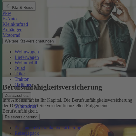
Kfz & Reise
Pkw
E-Auto
Kleinkraftrad
Anhänger
Motorrad
Weitere Kfz-Versicherungen
Wohnwagen
Lieferwagen
Wohnmobil
Quad
Trike
Traktor
Oldtimer
Berufsunfähigkeits­versicherung
Zusatzschutz
Ihre Arbeitskraft ist Ihr Kapital. Die Berufsunfähigkeitsversicherung
der DEVK schützt Sie vor den finanziellen Folgen einer
Schutzbrief
Berufsunfähigkeit.
Mehr erfahren
Reiseversicherung
Auslandsreisekrankenversicherung
Reisegepäck