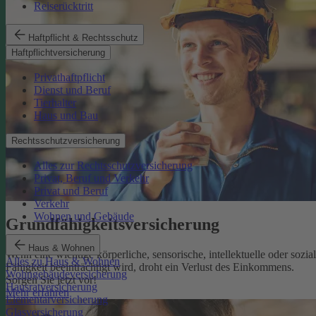
Reiserücktritt
Haftpflicht & Rechtsschutz
Haftpflichtversicherung
Privathaftpflicht
Dienst und Beruf
Tierhalter
Haus und Bau
Rechtsschutzversicherung
Alles zur Rechtsschutzversicherung
Privat, Beruf und Verkehr
Privat und Beruf
Verkehr
Wohnen und Gebäude
Grundfähigkeits­versicherung
Haus & Wohnen
Wenn eine wichtige körperliche, sensorische, intellektuelle oder sozia
Alles zu Haus & Wohnen
Fähigkeit beeinträchtigt wird, droht ein Verlust des Einkommens.
Wohngebäudeversicherung
Sorgen Sie jetzt vor!
Hausratversicherung
Mehr erfahren
Elementarversicherung
Glasversicherung