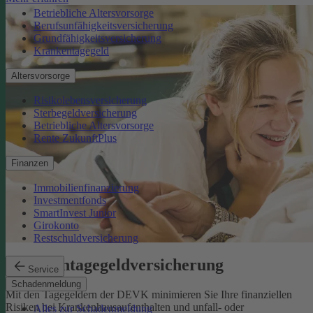
Betriebliche Altersvorsorge
Berufsunfähigkeitsversicherung
Grundfähigkeitsversicherung
Krankentagegeld
Altersvorsorge
Risikolebensversicherung
Sterbegeldversicherung
Betriebliche Altersvorsorge
Rente ZukunftPlus
Finanzen
Immobilienfinanzierung
Investmentfonds
SmartInvest Junior
Girokonto
Restschuldversicherung
Krankentagegeldversicherung
Service
Schadenmeldung
Mit den Tagegeldern der DEVK minimieren Sie Ihre finanziellen
Risiken bei Krankenhausaufenthalten und unfall- oder
Alles zur Schadenmeldung