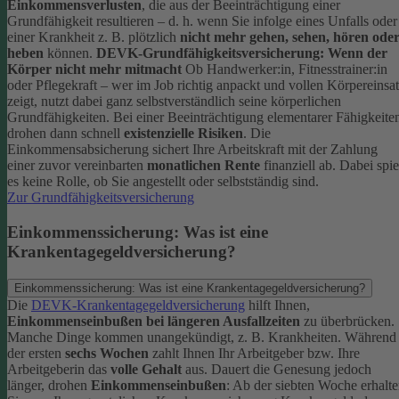
Einkommensverlusten
, die aus der Beeinträchtigung einer
Grundfähigkeit resultieren – d. h. wenn Sie infolge eines Unfalls oder
einer Krankheit z. B. plötzlich
nicht mehr gehen, sehen, hören ode
heben
können.
DEVK-Grundfähigkeitsversicherung: Wenn der
Körper nicht mehr mitmacht
Ob Handwerker:in, Fitnesstrainer:in
oder Pflegekraft – wer im Job richtig anpackt und vollen Körpereinsa
zeigt, nutzt dabei ganz selbstverständlich seine körperlichen
Grundfähigkeiten. Bei einer Beeinträchtigung elementarer Fähigkeite
drohen dann schnell
existenzielle Risiken
.
Die
Einkommensabsicherung sichert Ihre Arbeitskraft mit der Zahlung
einer zuvor vereinbarten
monatlichen Rente
finanziell ab. Dabei spie
es keine Rolle, ob Sie angestellt oder selbstständig sind.
Zur Grundfähigkeitsversicherung
Einkommenssicherung: Was ist eine
Krankentagegeldversicherung?
Einkommenssicherung: Was ist eine Krankentagegeldversicherung?
Die
DEVK-Krankentagegeldversicherung
hilft Ihnen,
Einkommenseinbußen bei längeren Ausfallzeiten
zu überbrücken.
Manche Dinge kommen unangekündigt, z. B. Krankheiten. Während
der ersten
sechs Wochen
zahlt Ihnen Ihr Arbeitgeber bzw. Ihre
Arbeitgeberin das
volle Gehalt
aus.
Dauert die Genesung jedoch
länger, drohen
Einkommenseinbußen
: Ab der siebten Woche erhalt