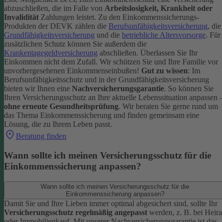
abzuschließen, die im Falle von
Arbeitslosigkeit, Krankheit oder
Invalidität
Zahlungen leistet.
Zu den Einkommenssicherungs-
Produkten der DEVK zählen die
Berufsunfähigkeitsversicherung
, die
Grundfähigkeitsversicherung
und die
betriebliche Altersvorsorge
. Für
zusätzlichen Schutz können Sie außerdem die
Krankentagegeldversicherung
abschließen. Überlassen Sie Ihr
Einkommen nicht dem Zufall. Wir schützen Sie und Ihre Familie vor
unvorhergesehenen Einkommenseinbußen!
Gut zu wissen
: Im
Berufsunfähigkeitsschutz und in der Grundfähigkeitsversicherung
bieten wir Ihnen eine
Nachversicherungsgarantie
. So können Sie
Ihren Versicherungsschutz an Ihre aktuelle Lebenssituation anpassen 
ohne erneute Gesundheitsprüfung
.
Wir beraten Sie gerne rund um
das Thema Einkommenssicherung und finden gemeinsam eine
Lösung, die zu Ihrem Leben passt.
Beratung finden
Wann sollte ich meinen Versicherungsschutz für die
Einkommenssicherung anpassen?
Wann sollte ich meinen Versicherungsschutz für die
Einkommenssicherung anpassen?
Damit Sie und Ihre Lieben immer optimal abgesichert sind, sollte Ihr
Versicherungsschutz regelmäßig angepasst
werden, z. B. bei Heira
oder Immobilienkauf. Mit unserer Nachversicherungsgarantie ist das