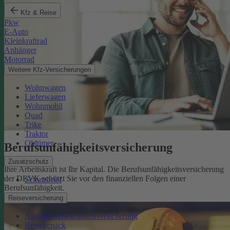
Kfz & Reise
Pkw
E-Auto
Kleinkraftrad
Anhänger
Motorrad
Weitere Kfz-Versicherungen
Wohnwagen
Lieferwagen
Wohnmobil
Quad
Trike
Traktor
Oldtimer
Berufsunfähigkeits­versicherung
Zusatzschutz
Ihre Arbeitskraft ist Ihr Kapital. Die Berufsunfähigkeitsversicherung
der DEVK schützt Sie vor den finanziellen Folgen einer
Schutzbrief
Berufsunfähigkeit.
Mehr erfahren
Reiseversicherung
Auslandsreisekrankenversicherung
Reisegepäck