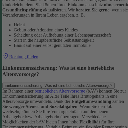
kinderleicht, denn Sie können Ihren Einkommensschutz
ohne erneut
Gesundheitsprüfung
aktualisieren.
Wir
beraten Sie gerne
, wenn si
Veränderungen in Ihrem Leben ergeben, z. B.
Heirat
Geburt oder Adoption eines Kindes
Scheidung oder Aufhebung einer Lebenspartnerschaft
Start in die hauptberufliche Selbstständigkeit
Bau/Kauf einer selbst genutzten Immobilie
Beratung finden
Einkommenssicherung: Was ist eine betriebliche
Altersvorsorge?
Einkommenssicherung: Was ist eine betriebliche Altersvorsorge?
Im Rahmen einer
betrieblichen Altersvorsorge
(bAV) können Sie zur
Einkommenssicherung im Alter Teile Ihres Bruttogehalts in eine
Altersvorsorge umwandeln. Dank der
Entgeltumwandlung
zahlen
Sie
weniger Steuer- und Sozialabgaben
.
Wenn Sie den Job
wechseln, können Sie Ihre Vorsorge einfach auf den neuen
Arbeitgeber bzw. Arbeitgeberin übertragen. Verschiedene
Möglichkeiten der bAV bieten Ihnen hohe
Flexibilität
für Ihre
Einkommenssicherung: Variable Beiträge, ein flexibler Rentenbeginn