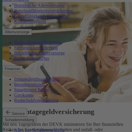
Betriebliche Altersvorsorge
Berufsunfähigkeitsversicherung
Grundfähigkeitsversicherung
Krankentagegeld
Altersvorsorge
Risikolebensversicherung
Sterbegeldversicherung
Betriebliche Altersvorsorge
Rente ZukunftPlus
Finanzen
Immobilienfinanzierung
Investmentfonds
SmartInvest Junior
Girokonto
Restschuldversicherung
Krankentagegeldversicherung
Service
Schadenmeldung
Mit den Tagegeldern der DEVK minimieren Sie Ihre finanziellen
Risiken bei Krankenhausaufenthalten und unfall- oder
Alles zur Schadenmeldung