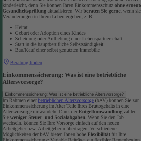
kinderleicht, denn Sie können Ihren Einkommensschutz
ohne erneut
Gesundheitsprüfung
aktualisieren.
Wir
beraten Sie gerne
, wenn si
Veränderungen in Ihrem Leben ergeben, z. B.
Heirat
Geburt oder Adoption eines Kindes
Scheidung oder Aufhebung einer Lebenspartnerschaft
Start in die hauptberufliche Selbstständigkeit
Bau/Kauf einer selbst genutzten Immobilie
Beratung finden
Einkommenssicherung: Was ist eine betriebliche
Altersvorsorge?
Einkommenssicherung: Was ist eine betriebliche Altersvorsorge?
Im Rahmen einer
betrieblichen Altersvorsorge
(bAV) können Sie zur
Einkommenssicherung im Alter Teile Ihres Bruttogehalts in eine
Altersvorsorge umwandeln. Dank der
Entgeltumwandlung
zahlen
Sie
weniger Steuer- und Sozialabgaben
.
Wenn Sie den Job
wechseln, können Sie Ihre Vorsorge einfach auf den neuen
Arbeitgeber bzw. Arbeitgeberin übertragen. Verschiedene
Möglichkeiten der bAV bieten Ihnen hohe
Flexibilität
für Ihre
Einkommenssicherung: Variable Beiträge, ein flexibler Rentenbeginn