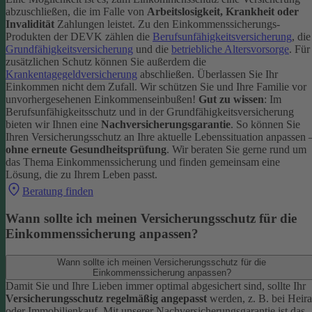
abzuschließen, die im Falle von
Arbeitslosigkeit, Krankheit oder
Invalidität
Zahlungen leistet.
Zu den Einkommenssicherungs-
Produkten der DEVK zählen die
Berufsunfähigkeitsversicherung
, die
Grundfähigkeitsversicherung
und die
betriebliche Altersvorsorge
. Für
zusätzlichen Schutz können Sie außerdem die
Krankentagegeldversicherung
abschließen. Überlassen Sie Ihr
Einkommen nicht dem Zufall. Wir schützen Sie und Ihre Familie vor
unvorhergesehenen Einkommenseinbußen!
Gut zu wissen
: Im
Berufsunfähigkeitsschutz und in der Grundfähigkeitsversicherung
bieten wir Ihnen eine
Nachversicherungsgarantie
. So können Sie
Ihren Versicherungsschutz an Ihre aktuelle Lebenssituation anpassen 
ohne erneute Gesundheitsprüfung
.
Wir beraten Sie gerne rund um
das Thema Einkommenssicherung und finden gemeinsam eine
Lösung, die zu Ihrem Leben passt.
Beratung finden
Wann sollte ich meinen Versicherungsschutz für die
Einkommenssicherung anpassen?
Wann sollte ich meinen Versicherungsschutz für die
Einkommenssicherung anpassen?
Damit Sie und Ihre Lieben immer optimal abgesichert sind, sollte Ihr
Versicherungsschutz regelmäßig angepasst
werden, z. B. bei Heira
oder Immobilienkauf. Mit unserer Nachversicherungsgarantie ist das