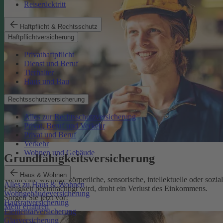
Reiserücktritt
Haftpflicht & Rechtsschutz
Haftpflichtversicherung
Privathaftpflicht
Dienst und Beruf
Tierhalter
Haus und Bau
Rechtsschutzversicherung
Alles zur Rechtsschutzversicherung
Privat, Beruf und Verkehr
Privat und Beruf
Verkehr
Wohnen und Gebäude
Grundfähigkeits­versicherung
Haus & Wohnen
Wenn eine wichtige körperliche, sensorische, intellektuelle oder sozia
Alles zu Haus & Wohnen
Fähigkeit beeinträchtigt wird, droht ein Verlust des Einkommens.
Wohngebäudeversicherung
Sorgen Sie jetzt vor!
Hausratversicherung
Mehr erfahren
Elementarversicherung
Glasversicherung