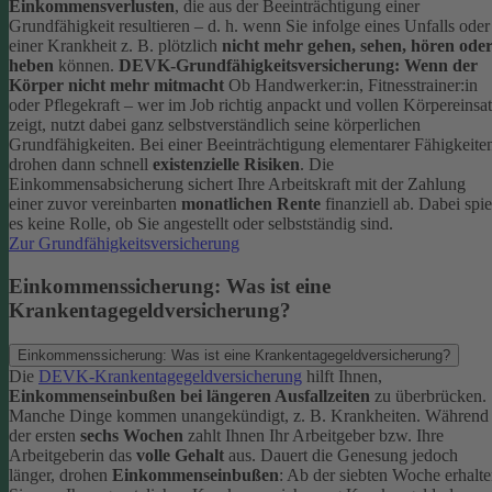
Einkommensverlusten
, die aus der Beeinträchtigung einer
Grundfähigkeit resultieren – d. h. wenn Sie infolge eines Unfalls oder
einer Krankheit z. B. plötzlich
nicht mehr gehen, sehen, hören ode
heben
können.
DEVK-Grundfähigkeitsversicherung: Wenn der
Körper nicht mehr mitmacht
Ob Handwerker:in, Fitnesstrainer:in
oder Pflegekraft – wer im Job richtig anpackt und vollen Körpereinsa
zeigt, nutzt dabei ganz selbstverständlich seine körperlichen
Grundfähigkeiten. Bei einer Beeinträchtigung elementarer Fähigkeite
drohen dann schnell
existenzielle Risiken
.
Die
Einkommensabsicherung sichert Ihre Arbeitskraft mit der Zahlung
einer zuvor vereinbarten
monatlichen Rente
finanziell ab. Dabei spie
es keine Rolle, ob Sie angestellt oder selbstständig sind.
Zur Grundfähigkeitsversicherung
Einkommenssicherung: Was ist eine
Krankentagegeldversicherung?
Einkommenssicherung: Was ist eine Krankentagegeldversicherung?
Die
DEVK-Krankentagegeldversicherung
hilft Ihnen,
Einkommenseinbußen bei längeren Ausfallzeiten
zu überbrücken.
Manche Dinge kommen unangekündigt, z. B. Krankheiten. Während
der ersten
sechs Wochen
zahlt Ihnen Ihr Arbeitgeber bzw. Ihre
Arbeitgeberin das
volle Gehalt
aus.
Dauert die Genesung jedoch
länger, drohen
Einkommenseinbußen
: Ab der siebten Woche erhalt