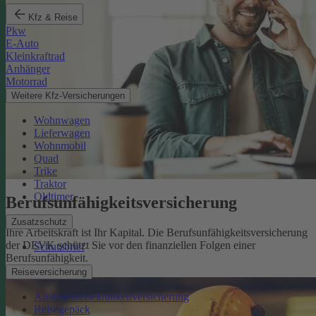
Kfz & Reise
Pkw
E-Auto
Kleinkraftrad
Anhänger
Motorrad
Weitere Kfz-Versicherungen
Wohnwagen
Lieferwagen
Wohnmobil
Quad
Trike
Traktor
Oldtimer
Berufsunfähigkeits­versicherung
Zusatzschutz
Ihre Arbeitskraft ist Ihr Kapital. Die Berufsunfähigkeitsversicherung
der DEVK schützt Sie vor den finanziellen Folgen einer
Schutzbrief
Berufsunfähigkeit.
Mehr erfahren
Reiseversicherung
Auslandsreisekrankenversicherung
Reisegepäck