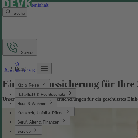
Direkt zum Seiteninhalt
Suche
Service
Beruf
meineDEVK
Einkommenssicherung für Ihre
Kfz & Reise
Haftpflicht & Rechtsschutz
Unsere leistungsstarken Versicherungen für ein geschütztes Ei
Haus & Wohnen
Krankheit, Unfall & Pflege
Beruf, Alter & Finanzen
Service