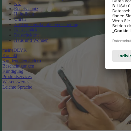
Kfz
Rechtsschutz
Haftpflicht
Unfall
Auslandsreisekrankenversicherung
Reisegepäck
Reiserücktritt
Haus und Wohnen
meineDEVK
Kontakt
Kundendaten ändern
Bescheinigungen
Kündigung
Produktservices
Wissenswertes
Leichte Sprache