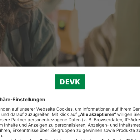
privater Vorsorge trägt die betriebliche Altersvorsorge zu einem abges