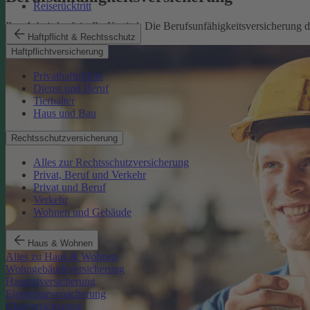
Reiserücktritt
Ihre Arbeitskraft ist Ihr Kapital. Die Berufsunfähigkeitsversicherung
Haftpflicht & Rechtsschutz
Mehr erfahren
Haftpflichtversicherung
Privathaftpflicht
Dienst und Beruf
Tierhalter
Haus und Bau
Rechtsschutzversicherung
Alles zur Rechtsschutzversicherung
Privat, Beruf und Verkehr
Privat und Beruf
Verkehr
Wohnen und Gebäude
Haus & Wohnen
Alles zu Haus & Wohnen
Wohngebäudeversicherung
Hausratversicherung
Elementarversicherung
Glasversicherung