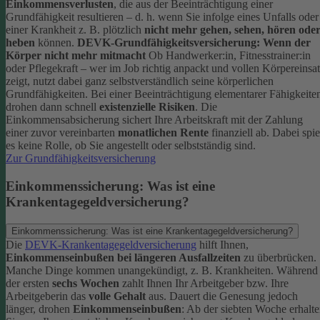
Einkommensverlusten
, die aus der Beeinträchtigung einer
Grundfähigkeit resultieren – d. h. wenn Sie infolge eines Unfalls oder
einer Krankheit z. B. plötzlich
nicht mehr gehen, sehen, hören ode
heben
können.
DEVK-Grundfähigkeitsversicherung: Wenn der
Körper nicht mehr mitmacht
Ob Handwerker:in, Fitnesstrainer:in
oder Pflegekraft – wer im Job richtig anpackt und vollen Körpereinsa
zeigt, nutzt dabei ganz selbstverständlich seine körperlichen
Grundfähigkeiten. Bei einer Beeinträchtigung elementarer Fähigkeite
drohen dann schnell
existenzielle Risiken
.
Die
Einkommensabsicherung sichert Ihre Arbeitskraft mit der Zahlung
einer zuvor vereinbarten
monatlichen Rente
finanziell ab. Dabei spie
es keine Rolle, ob Sie angestellt oder selbstständig sind.
Zur Grundfähigkeitsversicherung
Einkommenssicherung: Was ist eine
Krankentagegeldversicherung?
Einkommenssicherung: Was ist eine Krankentagegeldversicherung?
Die
DEVK-Krankentagegeldversicherung
hilft Ihnen,
Einkommenseinbußen bei längeren Ausfallzeiten
zu überbrücken.
Manche Dinge kommen unangekündigt, z. B. Krankheiten. Während
der ersten
sechs Wochen
zahlt Ihnen Ihr Arbeitgeber bzw. Ihre
Arbeitgeberin das
volle Gehalt
aus.
Dauert die Genesung jedoch
länger, drohen
Einkommenseinbußen
: Ab der siebten Woche erhalt