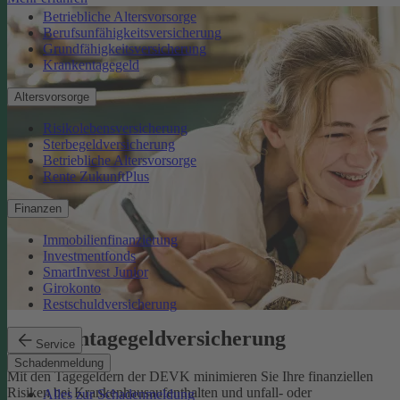
Betriebliche Altersvorsorge
Berufsunfähigkeitsversicherung
Grundfähigkeitsversicherung
Krankentagegeld
Altersvorsorge
Risikolebensversicherung
Sterbegeldversicherung
Betriebliche Altersvorsorge
Rente ZukunftPlus
Finanzen
Immobilienfinanzierung
Investmentfonds
SmartInvest Junior
Girokonto
Restschuldversicherung
Krankentagegeldversicherung
Service
Schadenmeldung
Mit den Tagegeldern der DEVK minimieren Sie Ihre finanziellen
Risiken bei Krankenhausaufenthalten und unfall- oder
Alles zur Schadenmeldung