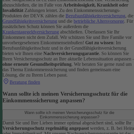
abzuschließen, die im Falle von
Arbeitslosigkeit, Krankheit oder
Invalidität
Zahlungen leistet.
Zu den Einkommenssicherungs-
Produkten der DEVK zählen die
Berufsunfähigkeitsversicherung
, die
Grundfähigkeitsversicherung
und die
betriebliche Altersvorsorge
. Für
zusätzlichen Schutz können Sie außerdem die
Krankentagegeldversicherung
abschließen. Überlassen Sie Ihr
Einkommen nicht dem Zufall. Wir schützen Sie und Ihre Familie vor
unvorhergesehenen Einkommenseinbußen!
Gut zu wissen
: Im
Berufsunfähigkeitsschutz und in der Grundfähigkeitsversicherung
bieten wir Ihnen eine
Nachversicherungsgarantie
. So können Sie
Ihren Versicherungsschutz an Ihre aktuelle Lebenssituation anpassen 
ohne erneute Gesundheitsprüfung
.
Wir beraten Sie gerne rund um
das Thema Einkommenssicherung und finden gemeinsam eine
Lösung, die zu Ihrem Leben passt.
Beratung finden
Wann sollte ich meinen Versicherungsschutz für die
Einkommenssicherung anpassen?
Wann sollte ich meinen Versicherungsschutz für die
Einkommenssicherung anpassen?
Damit Sie und Ihre Lieben immer optimal abgesichert sind, sollte Ihr
Versicherungsschutz regelmäßig angepasst
werden, z. B. bei Heira
oder Immobilienkauf. Mit unserer Nachversicherungsgarantie ist das