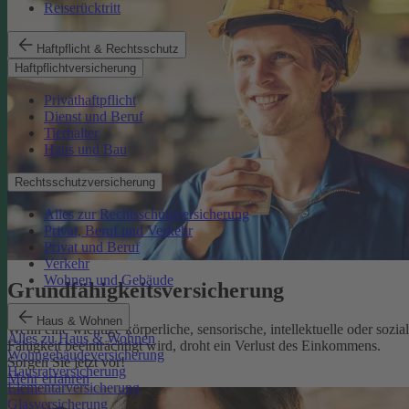
Reiserücktritt
Haftpflicht & Rechtsschutz
Haftpflichtversicherung
Privathaftpflicht
Dienst und Beruf
Tierhalter
Haus und Bau
Rechtsschutzversicherung
Alles zur Rechtsschutzversicherung
Privat, Beruf und Verkehr
Privat und Beruf
Verkehr
Wohnen und Gebäude
Grundfähigkeits­versicherung
Haus & Wohnen
Wenn eine wichtige körperliche, sensorische, intellektuelle oder sozia
Alles zu Haus & Wohnen
Fähigkeit beeinträchtigt wird, droht ein Verlust des Einkommens.
Wohngebäudeversicherung
Sorgen Sie jetzt vor!
Hausratversicherung
Mehr erfahren
Elementarversicherung
Glasversicherung