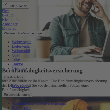
Kfz & Reise
Pkw
E-Auto
Kleinkraftrad
Anhänger
Motorrad
Weitere Kfz-Versicherungen
Wohnwagen
Lieferwagen
Wohnmobil
Quad
Trike
Traktor
Oldtimer
Berufsunfähigkeits­versicherung
Zusatzschutz
Ihre Arbeitskraft ist Ihr Kapital. Die Berufsunfähigkeitsversicherung
der DEVK schützt Sie vor den finanziellen Folgen einer
Schutzbrief
Berufsunfähigkeit.
Mehr erfahren
Reiseversicherung
Auslandsreisekrankenversicherung
Reisegepäck