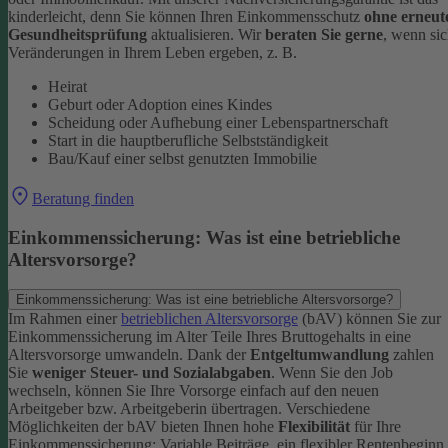
kinderleicht, denn Sie können Ihren Einkommensschutz
ohne erneut
Gesundheitsprüfung
aktualisieren.
Wir
beraten Sie gerne
, wenn si
Veränderungen in Ihrem Leben ergeben, z. B.
Heirat
Geburt oder Adoption eines Kindes
Scheidung oder Aufhebung einer Lebenspartnerschaft
Start in die hauptberufliche Selbstständigkeit
Bau/Kauf einer selbst genutzten Immobilie
Beratung finden
Einkommenssicherung: Was ist eine betriebliche
Altersvorsorge?
Einkommenssicherung: Was ist eine betriebliche Altersvorsorge?
Im Rahmen einer
betrieblichen Altersvorsorge
(bAV) können Sie zur
Einkommenssicherung im Alter Teile Ihres Bruttogehalts in eine
Altersvorsorge umwandeln. Dank der
Entgeltumwandlung
zahlen
Sie
weniger Steuer- und Sozialabgaben
.
Wenn Sie den Job
wechseln, können Sie Ihre Vorsorge einfach auf den neuen
Arbeitgeber bzw. Arbeitgeberin übertragen. Verschiedene
Möglichkeiten der bAV bieten Ihnen hohe
Flexibilität
für Ihre
Einkommenssicherung: Variable Beiträge, ein flexibler Rentenbeginn