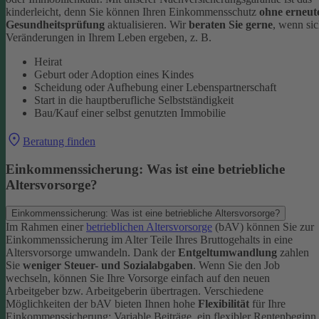
kinderleicht, denn Sie können Ihren Einkommensschutz
ohne erneut
Gesundheitsprüfung
aktualisieren.
Wir
beraten Sie gerne
, wenn si
Veränderungen in Ihrem Leben ergeben, z. B.
Heirat
Geburt oder Adoption eines Kindes
Scheidung oder Aufhebung einer Lebenspartnerschaft
Start in die hauptberufliche Selbstständigkeit
Bau/Kauf einer selbst genutzten Immobilie
Beratung finden
Einkommenssicherung: Was ist eine betriebliche
Altersvorsorge?
Einkommenssicherung: Was ist eine betriebliche Altersvorsorge?
Im Rahmen einer
betrieblichen Altersvorsorge
(bAV) können Sie zur
Einkommenssicherung im Alter Teile Ihres Bruttogehalts in eine
Altersvorsorge umwandeln. Dank der
Entgeltumwandlung
zahlen
Sie
weniger Steuer- und Sozialabgaben
.
Wenn Sie den Job
wechseln, können Sie Ihre Vorsorge einfach auf den neuen
Arbeitgeber bzw. Arbeitgeberin übertragen. Verschiedene
Möglichkeiten der bAV bieten Ihnen hohe
Flexibilität
für Ihre
Einkommenssicherung: Variable Beiträge, ein flexibler Rentenbeginn