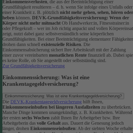
Einkommensverlusten
, die aus der Beeinträchtigung einer
Grundfähigkeit resultieren – d. h. wenn Sie infolge eines Unfalls oder
einer Krankheit z. B. plötzlich
nicht mehr gehen, sehen, hören ode
heben
können.
DEVK-Grundfähigkeitsversicherung: Wenn der
Körper nicht mehr mitmacht
Ob Handwerker:in, Fitnesstrainer:in
oder Pflegekraft – wer im Job richtig anpackt und vollen Körpereinsa
zeigt, nutzt dabei ganz selbstverständlich seine körperlichen
Grundfähigkeiten. Bei einer Beeinträchtigung elementarer Fähigkeite
drohen dann schnell
existenzielle Risiken
.
Die
Einkommensabsicherung sichert Ihre Arbeitskraft mit der Zahlung
einer zuvor vereinbarten
monatlichen Rente
finanziell ab. Dabei spie
es keine Rolle, ob Sie angestellt oder selbstständig sind.
Zur Grundfähigkeitsversicherung
Einkommenssicherung: Was ist eine
Krankentagegeldversicherung?
Einkommenssicherung: Was ist eine Krankentagegeldversicherung?
Die
DEVK-Krankentagegeldversicherung
hilft Ihnen,
Einkommenseinbußen bei längeren Ausfallzeiten
zu überbrücken.
Manche Dinge kommen unangekündigt, z. B. Krankheiten. Während
der ersten
sechs Wochen
zahlt Ihnen Ihr Arbeitgeber bzw. Ihre
Arbeitgeberin das
volle Gehalt
aus.
Dauert die Genesung jedoch
länger, drohen
Einkommenseinbußen
: Ab der siebten Woche erhalt