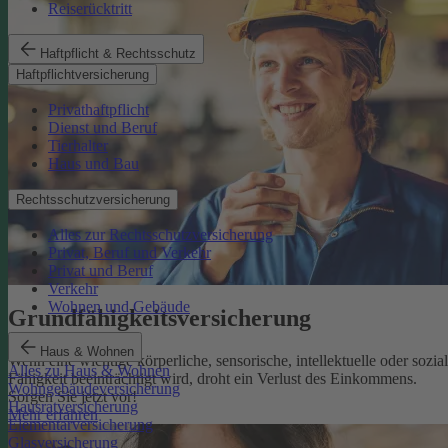
Reiserücktritt
Haftpflicht & Rechtsschutz
Haftpflichtversicherung
Privathaftpflicht
Dienst und Beruf
Tierhalter
Haus und Bau
Rechtsschutzversicherung
Alles zur Rechtsschutzversicherung
Privat, Beruf und Verkehr
Privat und Beruf
Verkehr
Wohnen und Gebäude
Grundfähigkeits­versicherung
Haus & Wohnen
Wenn eine wichtige körperliche, sensorische, intellektuelle oder sozia
Alles zu Haus & Wohnen
Fähigkeit beeinträchtigt wird, droht ein Verlust des Einkommens.
Wohngebäudeversicherung
Sorgen Sie jetzt vor!
Hausratversicherung
Mehr erfahren
Elementarversicherung
Glasversicherung