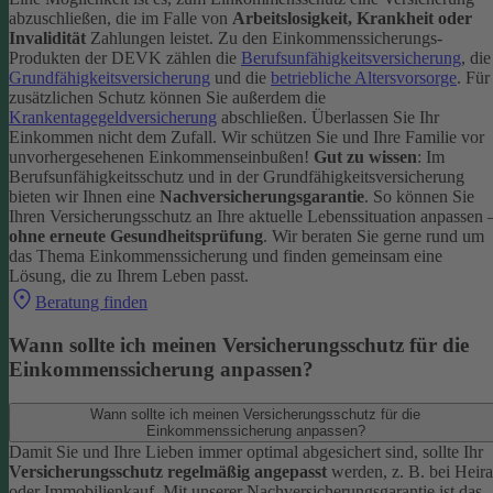
abzuschließen, die im Falle von
Arbeitslosigkeit, Krankheit oder
Invalidität
Zahlungen leistet.
Zu den Einkommenssicherungs-
Produkten der DEVK zählen die
Berufsunfähigkeitsversicherung
, die
Grundfähigkeitsversicherung
und die
betriebliche Altersvorsorge
. Für
zusätzlichen Schutz können Sie außerdem die
Krankentagegeldversicherung
abschließen. Überlassen Sie Ihr
Einkommen nicht dem Zufall. Wir schützen Sie und Ihre Familie vor
unvorhergesehenen Einkommenseinbußen!
Gut zu wissen
: Im
Berufsunfähigkeitsschutz und in der Grundfähigkeitsversicherung
bieten wir Ihnen eine
Nachversicherungsgarantie
. So können Sie
Ihren Versicherungsschutz an Ihre aktuelle Lebenssituation anpassen 
ohne erneute Gesundheitsprüfung
.
Wir beraten Sie gerne rund um
das Thema Einkommenssicherung und finden gemeinsam eine
Lösung, die zu Ihrem Leben passt.
Beratung finden
Wann sollte ich meinen Versicherungsschutz für die
Einkommenssicherung anpassen?
Wann sollte ich meinen Versicherungsschutz für die
Einkommenssicherung anpassen?
Damit Sie und Ihre Lieben immer optimal abgesichert sind, sollte Ihr
Versicherungsschutz regelmäßig angepasst
werden, z. B. bei Heira
oder Immobilienkauf. Mit unserer Nachversicherungsgarantie ist das