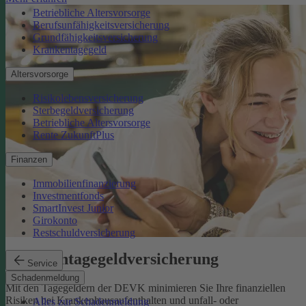
Betriebliche Altersvorsorge
Berufsunfähigkeitsversicherung
Grundfähigkeitsversicherung
Krankentagegeld
Altersvorsorge
Risikolebensversicherung
Sterbegeldversicherung
Betriebliche Altersvorsorge
Rente ZukunftPlus
Finanzen
Immobilienfinanzierung
Investmentfonds
SmartInvest Junior
Girokonto
Restschuldversicherung
Krankentagegeldversicherung
Service
Schadenmeldung
Mit den Tagegeldern der DEVK minimieren Sie Ihre finanziellen
Risiken bei Krankenhausaufenthalten und unfall- oder
Alles zur Schadenmeldung