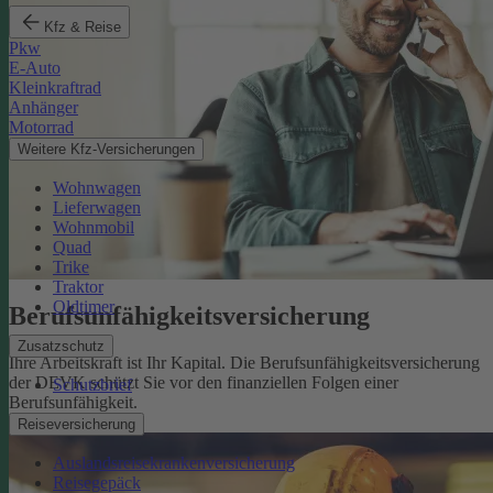
Kfz & Reise
Pkw
E-Auto
Kleinkraftrad
Anhänger
Motorrad
Weitere Kfz-Versicherungen
Wohnwagen
Lieferwagen
Wohnmobil
Quad
Trike
Traktor
Oldtimer
Berufsunfähigkeits­versicherung
Zusatzschutz
Ihre Arbeitskraft ist Ihr Kapital. Die Berufsunfähigkeitsversicherung
der DEVK schützt Sie vor den finanziellen Folgen einer
Schutzbrief
Berufsunfähigkeit.
Mehr erfahren
Reiseversicherung
Auslandsreisekrankenversicherung
Reisegepäck