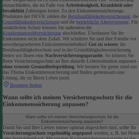
abzuschließen, die im Falle von
Arbeitslosigkeit, Krankheit oder
Invalidität
Zahlungen leistet.
Zu den Einkommenssicherungs-
Produkten der DEVK zählen die
Berufsunfähigkeitsversicherung
, die
Grundfähigkeitsversicherung
und die
betriebliche Altersvorsorge
. Für
zusätzlichen Schutz können Sie außerdem die
Krankentagegeldversicherung
abschließen. Überlassen Sie Ihr
Einkommen nicht dem Zufall. Wir schützen Sie und Ihre Familie vor
unvorhergesehenen Einkommenseinbußen!
Gut zu wissen
: Im
Berufsunfähigkeitsschutz und in der Grundfähigkeitsversicherung
bieten wir Ihnen eine
Nachversicherungsgarantie
. So können Sie
Ihren Versicherungsschutz an Ihre aktuelle Lebenssituation anpassen 
ohne erneute Gesundheitsprüfung
.
Wir beraten Sie gerne rund um
das Thema Einkommenssicherung und finden gemeinsam eine
Lösung, die zu Ihrem Leben passt.
Beratung finden
Wann sollte ich meinen Versicherungsschutz für die
Einkommenssicherung anpassen?
Wann sollte ich meinen Versicherungsschutz für die
Einkommenssicherung anpassen?
Damit Sie und Ihre Lieben immer optimal abgesichert sind, sollte Ihr
Versicherungsschutz regelmäßig angepasst
werden, z. B. bei Heira
oder Immobilienkauf. Mit unserer Nachversicherungsgarantie ist das