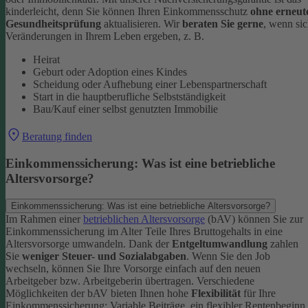
kinderleicht, denn Sie können Ihren Einkommensschutz
ohne erneut
Gesundheitsprüfung
aktualisieren.
Wir
beraten Sie gerne
, wenn si
Veränderungen in Ihrem Leben ergeben, z. B.
Heirat
Geburt oder Adoption eines Kindes
Scheidung oder Aufhebung einer Lebenspartnerschaft
Start in die hauptberufliche Selbstständigkeit
Bau/Kauf einer selbst genutzten Immobilie
Beratung finden
Einkommenssicherung: Was ist eine betriebliche
Altersvorsorge?
Einkommenssicherung: Was ist eine betriebliche Altersvorsorge?
Im Rahmen einer
betrieblichen Altersvorsorge
(bAV) können Sie zur
Einkommenssicherung im Alter Teile Ihres Bruttogehalts in eine
Altersvorsorge umwandeln. Dank der
Entgeltumwandlung
zahlen
Sie
weniger Steuer- und Sozialabgaben
.
Wenn Sie den Job
wechseln, können Sie Ihre Vorsorge einfach auf den neuen
Arbeitgeber bzw. Arbeitgeberin übertragen. Verschiedene
Möglichkeiten der bAV bieten Ihnen hohe
Flexibilität
für Ihre
Einkommenssicherung: Variable Beiträge, ein flexibler Rentenbeginn