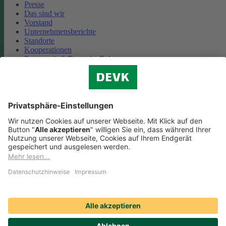
Presse
Das sind wir
Vorstand
Unternehmensberichte
Standorte
Kooperationen
Partnerschaft Deutsche Bahn
Nachhaltigkeit
Cookie-Einstellungen
Datenschutz
Impressum
Streitbeilegung
Nutzungshinweise
EU-Transparenzverordnung
Compliance
Barrierefreiheit
Social Media Icons sowie Verlinkungen, die mit
gekennzeichnet