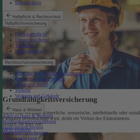
Reiserücktritt
Haftpflicht & Rechtsschutz
Haftpflichtversicherung
Privathaftpflicht
Dienst und Beruf
Tierhalter
Haus und Bau
Rechtsschutzversicherung
Alles zur Rechtsschutzversicherung
Privat, Beruf und Verkehr
Privat und Beruf
Verkehr
Wohnen und Gebäude
Grundfähigkeits­versicherung
Haus & Wohnen
Wenn eine wichtige körperliche, sensorische, intellektuelle oder sozia
Alles zu Haus & Wohnen
Fähigkeit beeinträchtigt wird, droht ein Verlust des Einkommens.
Wohngebäudeversicherung
Sorgen Sie jetzt vor!
Hausratversicherung
Mehr erfahren
Elementarversicherung
Glasversicherung