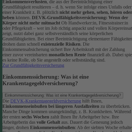
Einkommensverlusten
, die aus der Beeinträchtigung einer
Grundfähigkeit resultieren – d. h. wenn Sie infolge eines Unfalls oder
einer Krankheit z. B. plötzlich
nicht mehr gehen, sehen, hören ode
heben
können.
DEVK-Grundfähigkeitsversicherung: Wenn der
Körper nicht mehr mitmacht
Ob Handwerker:in, Fitnesstrainer:in
oder Pflegekraft – wer im Job richtig anpackt und vollen Körpereinsa
zeigt, nutzt dabei ganz selbstverständlich seine körperlichen
Grundfähigkeiten. Bei einer Beeinträchtigung elementarer Fähigkeite
drohen dann schnell
existenzielle Risiken
.
Die
Einkommensabsicherung sichert Ihre Arbeitskraft mit der Zahlung
einer zuvor vereinbarten
monatlichen Rente
finanziell ab. Dabei spie
es keine Rolle, ob Sie angestellt oder selbstständig sind.
Zur Grundfähigkeitsversicherung
Einkommenssicherung: Was ist eine
Krankentagegeldversicherung?
Einkommenssicherung: Was ist eine Krankentagegeldversicherung?
Die
DEVK-Krankentagegeldversicherung
hilft Ihnen,
Einkommenseinbußen bei längeren Ausfallzeiten
zu überbrücken.
Manche Dinge kommen unangekündigt, z. B. Krankheiten. Während
der ersten
sechs Wochen
zahlt Ihnen Ihr Arbeitgeber bzw. Ihre
Arbeitgeberin das
volle Gehalt
aus.
Dauert die Genesung jedoch
länger, drohen
Einkommenseinbußen
: Ab der siebten Woche erhalt