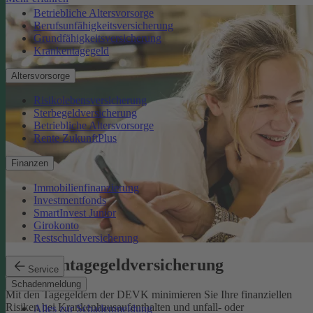
Betriebliche Altersvorsorge
Berufsunfähigkeitsversicherung
Grundfähigkeitsversicherung
Krankentagegeld
Altersvorsorge
Risikolebensversicherung
Sterbegeldversicherung
Betriebliche Altersvorsorge
Rente ZukunftPlus
Finanzen
Immobilienfinanzierung
Investmentfonds
SmartInvest Junior
Girokonto
Restschuldversicherung
Krankentagegeldversicherung
Service
Schadenmeldung
Mit den Tagegeldern der DEVK minimieren Sie Ihre finanziellen
Risiken bei Krankenhausaufenthalten und unfall- oder
Alles zur Schadenmeldung