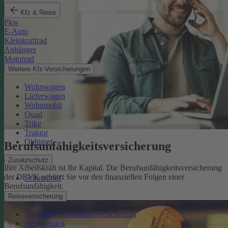
Kfz & Reise
Pkw
E-Auto
Kleinkraftrad
Anhänger
Motorrad
Weitere Kfz-Versicherungen
Wohnwagen
Lieferwagen
Wohnmobil
Quad
Trike
Traktor
Oldtimer
Berufsunfähigkeits­versicherung
Zusatzschutz
Ihre Arbeitskraft ist Ihr Kapital. Die Berufsunfähigkeitsversicherung
der DEVK schützt Sie vor den finanziellen Folgen einer
Schutzbrief
Berufsunfähigkeit.
Mehr erfahren
Reiseversicherung
Auslandsreisekrankenversicherung
Reisegepäck