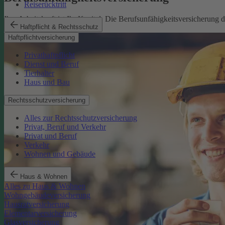
Reiserücktritt
Ihre Arbeitskraft ist Ihr Kapital. Die Berufsunfähigkeitsversicherung
Haftpflicht & Rechtsschutz
Mehr erfahren
Haftpflichtversicherung
Privathaftpflicht
Dienst und Beruf
Tierhalter
Haus und Bau
Rechtsschutzversicherung
Alles zur Rechtsschutzversicherung
Privat, Beruf und Verkehr
Privat und Beruf
Verkehr
Wohnen und Gebäude
Haus & Wohnen
Alles zu Haus & Wohnen
Wohngebäudeversicherung
Hausratversicherung
Elementarversicherung
Glasversicherung