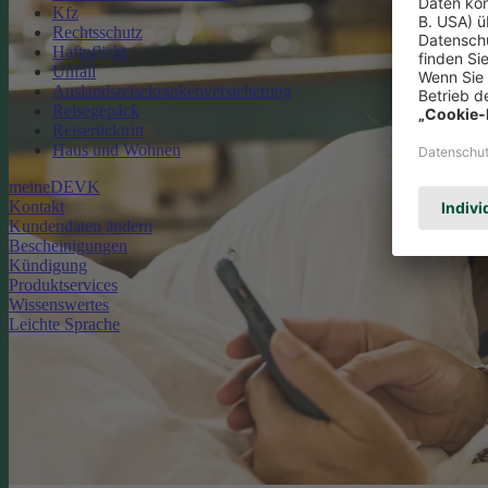
Kfz
Rechtsschutz
Haftpflicht
Unfall
Auslandsreisekrankenversicherung
Reisegepäck
Reiserücktritt
Haus und Wohnen
meineDEVK
Kontakt
Kundendaten ändern
Bescheinigungen
Kündigung
Produktservices
Wissenswertes
Leichte Sprache