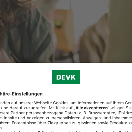
privater Vorsorge trägt die betriebliche Altersvorsorge zu einem abges