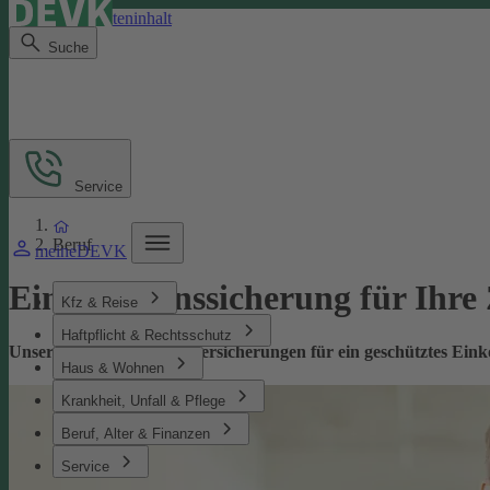
Direkt zum Seiteninhalt
Suche
Service
Beruf
meineDEVK
Einkommenssicherung für Ihre
Kfz & Reise
Haftpflicht & Rechtsschutz
Unsere leistungsstarken Versicherungen für ein geschütztes Ei
Haus & Wohnen
Krankheit, Unfall & Pflege
Beruf, Alter & Finanzen
Service