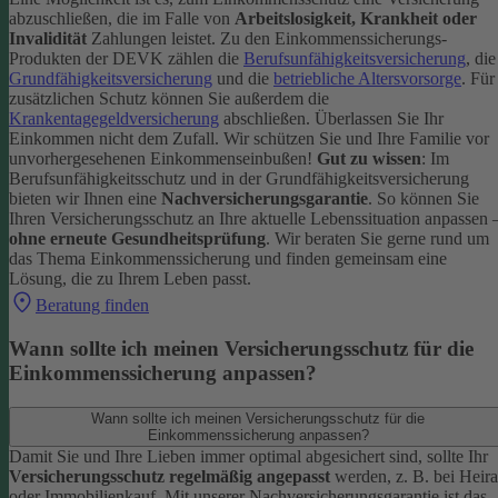
abzuschließen, die im Falle von
Arbeitslosigkeit, Krankheit oder
Invalidität
Zahlungen leistet.
Zu den Einkommenssicherungs-
Produkten der DEVK zählen die
Berufsunfähigkeitsversicherung
, die
Grundfähigkeitsversicherung
und die
betriebliche Altersvorsorge
. Für
zusätzlichen Schutz können Sie außerdem die
Krankentagegeldversicherung
abschließen. Überlassen Sie Ihr
Einkommen nicht dem Zufall. Wir schützen Sie und Ihre Familie vor
unvorhergesehenen Einkommenseinbußen!
Gut zu wissen
: Im
Berufsunfähigkeitsschutz und in der Grundfähigkeitsversicherung
bieten wir Ihnen eine
Nachversicherungsgarantie
. So können Sie
Ihren Versicherungsschutz an Ihre aktuelle Lebenssituation anpassen 
ohne erneute Gesundheitsprüfung
.
Wir beraten Sie gerne rund um
das Thema Einkommenssicherung und finden gemeinsam eine
Lösung, die zu Ihrem Leben passt.
Beratung finden
Wann sollte ich meinen Versicherungsschutz für die
Einkommenssicherung anpassen?
Wann sollte ich meinen Versicherungsschutz für die
Einkommenssicherung anpassen?
Damit Sie und Ihre Lieben immer optimal abgesichert sind, sollte Ihr
Versicherungsschutz regelmäßig angepasst
werden, z. B. bei Heira
oder Immobilienkauf. Mit unserer Nachversicherungsgarantie ist das