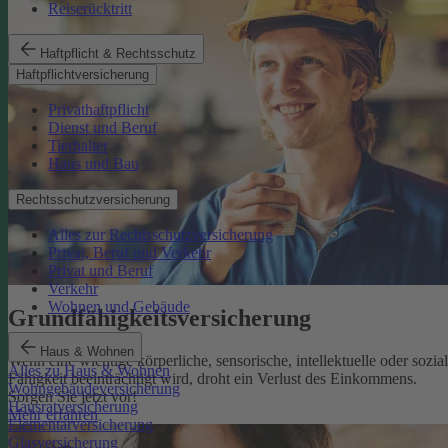
Reiserücktritt
Haftpflicht & Rechtsschutz
Haftpflichtversicherung
Privathaftpflicht
Dienst und Beruf
Tierhalter
Haus und Bau
Rechtsschutzversicherung
Alles zur Rechtsschutzversicherung
Privat, Beruf und Verkehr
Privat und Beruf
Verkehr
Wohnen und Gebäude
Grundfähigkeits­versicherung
Haus & Wohnen
Wenn eine wichtige körperliche, sensorische, intellektuelle oder sozia
Alles zu Haus & Wohnen
Fähigkeit beeinträchtigt wird, droht ein Verlust des Einkommens.
Wohngebäudeversicherung
Sorgen Sie jetzt vor!
Hausratversicherung
Mehr erfahren
Elementarversicherung
Glasversicherung