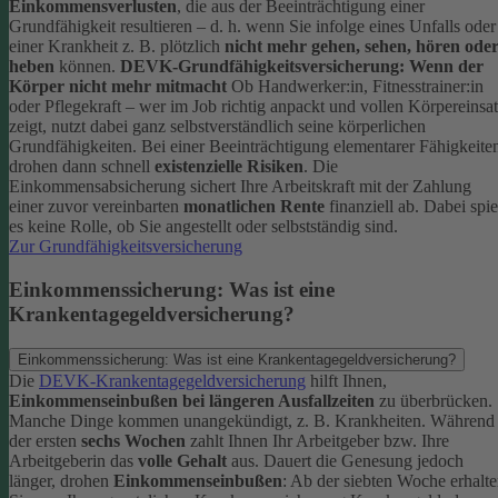
Einkommensverlusten
, die aus der Beeinträchtigung einer
Grundfähigkeit resultieren – d. h. wenn Sie infolge eines Unfalls oder
einer Krankheit z. B. plötzlich
nicht mehr gehen, sehen, hören ode
heben
können.
DEVK-Grundfähigkeitsversicherung: Wenn der
Körper nicht mehr mitmacht
Ob Handwerker:in, Fitnesstrainer:in
oder Pflegekraft – wer im Job richtig anpackt und vollen Körpereinsa
zeigt, nutzt dabei ganz selbstverständlich seine körperlichen
Grundfähigkeiten. Bei einer Beeinträchtigung elementarer Fähigkeite
drohen dann schnell
existenzielle Risiken
.
Die
Einkommensabsicherung sichert Ihre Arbeitskraft mit der Zahlung
einer zuvor vereinbarten
monatlichen Rente
finanziell ab. Dabei spie
es keine Rolle, ob Sie angestellt oder selbstständig sind.
Zur Grundfähigkeitsversicherung
Einkommenssicherung: Was ist eine
Krankentagegeldversicherung?
Einkommenssicherung: Was ist eine Krankentagegeldversicherung?
Die
DEVK-Krankentagegeldversicherung
hilft Ihnen,
Einkommenseinbußen bei längeren Ausfallzeiten
zu überbrücken.
Manche Dinge kommen unangekündigt, z. B. Krankheiten. Während
der ersten
sechs Wochen
zahlt Ihnen Ihr Arbeitgeber bzw. Ihre
Arbeitgeberin das
volle Gehalt
aus.
Dauert die Genesung jedoch
länger, drohen
Einkommenseinbußen
: Ab der siebten Woche erhalt