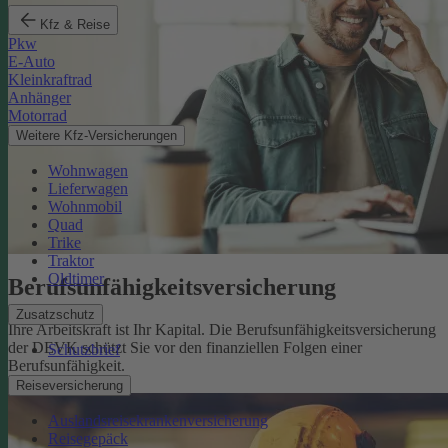
Kfz & Reise
Pkw
E-Auto
Kleinkraftrad
Anhänger
Motorrad
Weitere Kfz-Versicherungen
Wohnwagen
Lieferwagen
Wohnmobil
Quad
Trike
Traktor
Oldtimer
Berufsunfähigkeits­versicherung
Zusatzschutz
Ihre Arbeitskraft ist Ihr Kapital. Die Berufsunfähigkeitsversicherung
der DEVK schützt Sie vor den finanziellen Folgen einer
Schutzbrief
Berufsunfähigkeit.
Mehr erfahren
Reiseversicherung
Auslandsreisekrankenversicherung
Reisegepäck