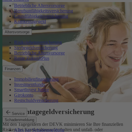
Betriebliche Altersvorsorge
Berufsunfähigkeitsversicherung
Grundfähigkeitsversicherung
Krankentagegeld
Altersvorsorge
Risikolebensversicherung
Sterbegeldversicherung
Betriebliche Altersvorsorge
Rente ZukunftPlus
Finanzen
Immobilienfinanzierung
Investmentfonds
SmartInvest Junior
Girokonto
Restschuldversicherung
Krankentagegeldversicherung
Service
Schadenmeldung
Mit den Tagegeldern der DEVK minimieren Sie Ihre finanziellen
Risiken bei Krankenhausaufenthalten und unfall- oder
Alles zur Schadenmeldung