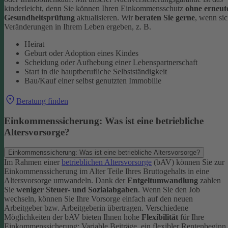
kinderleicht, denn Sie können Ihren Einkommensschutz
ohne erneut
Gesundheitsprüfung
aktualisieren.
Wir
beraten Sie gerne
, wenn si
Veränderungen in Ihrem Leben ergeben, z. B.
Heirat
Geburt oder Adoption eines Kindes
Scheidung oder Aufhebung einer Lebenspartnerschaft
Start in die hauptberufliche Selbstständigkeit
Bau/Kauf einer selbst genutzten Immobilie
Beratung finden
Einkommenssicherung: Was ist eine betriebliche
Altersvorsorge?
Einkommenssicherung: Was ist eine betriebliche Altersvorsorge?
Im Rahmen einer
betrieblichen Altersvorsorge
(bAV) können Sie zur
Einkommenssicherung im Alter Teile Ihres Bruttogehalts in eine
Altersvorsorge umwandeln. Dank der
Entgeltumwandlung
zahlen
Sie
weniger Steuer- und Sozialabgaben
.
Wenn Sie den Job
wechseln, können Sie Ihre Vorsorge einfach auf den neuen
Arbeitgeber bzw. Arbeitgeberin übertragen. Verschiedene
Möglichkeiten der bAV bieten Ihnen hohe
Flexibilität
für Ihre
Einkommenssicherung: Variable Beiträge, ein flexibler Rentenbeginn