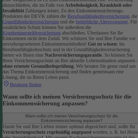
abzuschließen, die im Falle von
Arbeitslosigkeit, Krankheit oder
Invalidität
Zahlungen leistet.
Zu den Einkommenssicherungs-
Produkten der DEVK zählen die
Berufsunfähigkeitsversicherung
, die
Grundfähigkeitsversicherung
und die
betriebliche Altersvorsorge
. Für
zusätzlichen Schutz können Sie außerdem die
Krankentagegeldversicherung
abschließen. Überlassen Sie Ihr
Einkommen nicht dem Zufall. Wir schützen Sie und Ihre Familie vor
unvorhergesehenen Einkommenseinbußen!
Gut zu wissen
: Im
Berufsunfähigkeitsschutz und in der Grundfähigkeitsversicherung
bieten wir Ihnen eine
Nachversicherungsgarantie
. So können Sie
Ihren Versicherungsschutz an Ihre aktuelle Lebenssituation anpassen 
ohne erneute Gesundheitsprüfung
.
Wir beraten Sie gerne rund um
das Thema Einkommenssicherung und finden gemeinsam eine
Lösung, die zu Ihrem Leben passt.
Beratung finden
Wann sollte ich meinen Versicherungsschutz für die
Einkommenssicherung anpassen?
Wann sollte ich meinen Versicherungsschutz für die
Einkommenssicherung anpassen?
Damit Sie und Ihre Lieben immer optimal abgesichert sind, sollte Ihr
Versicherungsschutz regelmäßig angepasst
werden, z. B. bei Heira
oder Immobilienkauf. Mit unserer Nachversicherungsgarantie ist das