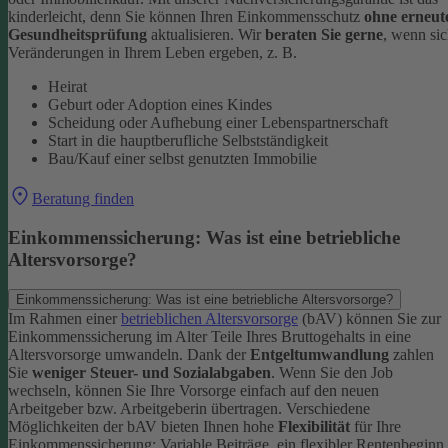
kinderleicht, denn Sie können Ihren Einkommensschutz
ohne erneut
Gesundheitsprüfung
aktualisieren.
Wir
beraten Sie gerne
, wenn si
Veränderungen in Ihrem Leben ergeben, z. B.
Heirat
Geburt oder Adoption eines Kindes
Scheidung oder Aufhebung einer Lebenspartnerschaft
Start in die hauptberufliche Selbstständigkeit
Bau/Kauf einer selbst genutzten Immobilie
Beratung finden
Einkommenssicherung: Was ist eine betriebliche
Altersvorsorge?
Einkommenssicherung: Was ist eine betriebliche Altersvorsorge?
Im Rahmen einer
betrieblichen Altersvorsorge
(bAV) können Sie zur
Einkommenssicherung im Alter Teile Ihres Bruttogehalts in eine
Altersvorsorge umwandeln. Dank der
Entgeltumwandlung
zahlen
Sie
weniger Steuer- und Sozialabgaben
.
Wenn Sie den Job
wechseln, können Sie Ihre Vorsorge einfach auf den neuen
Arbeitgeber bzw. Arbeitgeberin übertragen. Verschiedene
Möglichkeiten der bAV bieten Ihnen hohe
Flexibilität
für Ihre
Einkommenssicherung: Variable Beiträge, ein flexibler Rentenbeginn