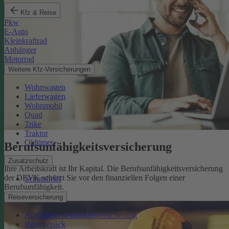
Kfz & Reise
Pkw
E-Auto
Kleinkraftrad
Anhänger
Motorrad
Weitere Kfz-Versicherungen
Wohnwagen
Lieferwagen
Wohnmobil
Quad
Trike
Traktor
Oldtimer
Berufsunfähigkeits­versicherung
Zusatzschutz
Ihre Arbeitskraft ist Ihr Kapital. Die Berufsunfähigkeitsversicherung
der DEVK schützt Sie vor den finanziellen Folgen einer
Schutzbrief
Berufsunfähigkeit.
Mehr erfahren
Reiseversicherung
Auslandsreisekrankenversicherung
Reisegepäck