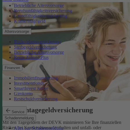
Betriebliche Altersvorsorge
Berufsunfähigkeitsversicherung
Grundfähigkeitsversicherung
Krankentagegeld
Altersvorsorge
Risikolebensversicherung
Sterbegeldversicherung
Betriebliche Altersvorsorge
Rente ZukunftPlus
Finanzen
Immobilienfinanzierung
Investmentfonds
SmartInvest Junior
Girokonto
Restschuldversicherung
Krankentagegeldversicherung
Service
Schadenmeldung
Mit den Tagegeldern der DEVK minimieren Sie Ihre finanziellen
Risiken bei Krankenhausaufenthalten und unfall- oder
Alles zur Schadenmeldung