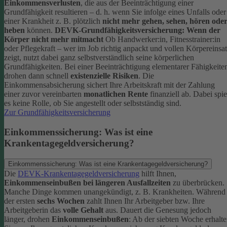
Einkommensverlusten
, die aus der Beeinträchtigung einer
Grundfähigkeit resultieren – d. h. wenn Sie infolge eines Unfalls oder
einer Krankheit z. B. plötzlich
nicht mehr gehen, sehen, hören ode
heben
können.
DEVK-Grundfähigkeitsversicherung: Wenn der
Körper nicht mehr mitmacht
Ob Handwerker:in, Fitnesstrainer:in
oder Pflegekraft – wer im Job richtig anpackt und vollen Körpereinsa
zeigt, nutzt dabei ganz selbstverständlich seine körperlichen
Grundfähigkeiten. Bei einer Beeinträchtigung elementarer Fähigkeite
drohen dann schnell
existenzielle Risiken
.
Die
Einkommensabsicherung sichert Ihre Arbeitskraft mit der Zahlung
einer zuvor vereinbarten
monatlichen Rente
finanziell ab. Dabei spie
es keine Rolle, ob Sie angestellt oder selbstständig sind.
Zur Grundfähigkeitsversicherung
Einkommenssicherung: Was ist eine
Krankentagegeldversicherung?
Einkommenssicherung: Was ist eine Krankentagegeldversicherung?
Die
DEVK-Krankentagegeldversicherung
hilft Ihnen,
Einkommenseinbußen bei längeren Ausfallzeiten
zu überbrücken.
Manche Dinge kommen unangekündigt, z. B. Krankheiten. Während
der ersten
sechs Wochen
zahlt Ihnen Ihr Arbeitgeber bzw. Ihre
Arbeitgeberin das
volle Gehalt
aus.
Dauert die Genesung jedoch
länger, drohen
Einkommenseinbußen
: Ab der siebten Woche erhalt