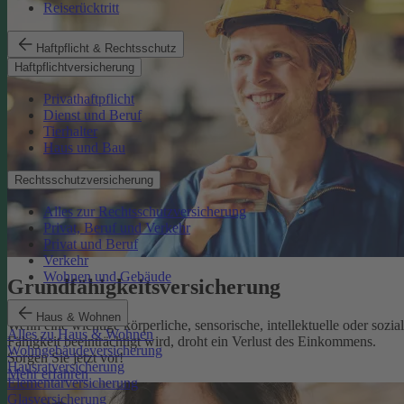
Reiserücktritt
Haftpflicht & Rechtsschutz
Haftpflichtversicherung
Privathaftpflicht
Dienst und Beruf
Tierhalter
Haus und Bau
Rechtsschutzversicherung
Alles zur Rechtsschutzversicherung
Privat, Beruf und Verkehr
Privat und Beruf
Verkehr
Wohnen und Gebäude
Grundfähigkeits­versicherung
Haus & Wohnen
Wenn eine wichtige körperliche, sensorische, intellektuelle oder sozia
Alles zu Haus & Wohnen
Fähigkeit beeinträchtigt wird, droht ein Verlust des Einkommens.
Wohngebäudeversicherung
Sorgen Sie jetzt vor!
Hausratversicherung
Mehr erfahren
Elementarversicherung
Glasversicherung