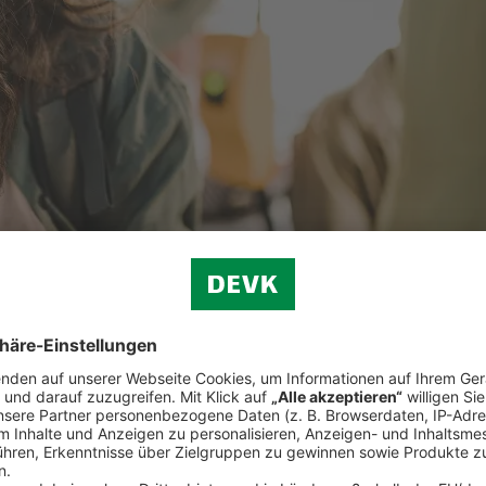
privater Vorsorge trägt die betriebliche Altersvorsorge zu einem abges