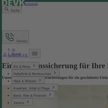
Direkt zum Seiteninhalt
Suche
Service
Beruf
meineDEVK
Einkommenssicherung für Ihre
Kfz & Reise
Haftpflicht & Rechtsschutz
Unsere leistungsstarken Versicherungen für ein geschütztes Ei
Haus & Wohnen
Krankheit, Unfall & Pflege
Beruf, Alter & Finanzen
Service