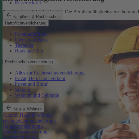
Reiserücktritt
Ihre Arbeitskraft ist Ihr Kapital. Die Berufsunfähigkeitsversicherung
Haftpflicht & Rechtsschutz
Mehr erfahren
Haftpflichtversicherung
Privathaftpflicht
Dienst und Beruf
Tierhalter
Haus und Bau
Rechtsschutzversicherung
Alles zur Rechtsschutzversicherung
Privat, Beruf und Verkehr
Privat und Beruf
Verkehr
Wohnen und Gebäude
Haus & Wohnen
Alles zu Haus & Wohnen
Wohngebäudeversicherung
Hausratversicherung
Elementarversicherung
Glasversicherung