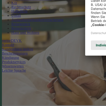
Kfz
Rechtsschutz
Haftpflicht
Unfall
Auslandsreisekrankenversicherung
Reisegepäck
Reiserücktritt
Haus und Wohnen
meineDEVK
Kontakt
Kundendaten ändern
Bescheinigungen
Kündigung
Produktservices
Wissenswertes
Leichte Sprache