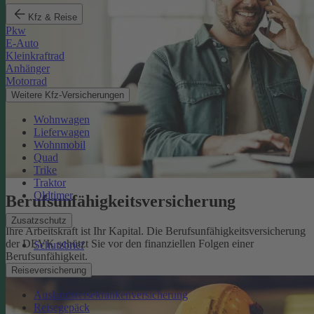
Kfz & Reise
Pkw
E-Auto
Kleinkraftrad
Anhänger
Motorrad
Weitere Kfz-Versicherungen
Wohnwagen
Lieferwagen
Wohnmobil
Quad
Trike
Traktor
Oldtimer
Berufsunfähigkeits­versicherung
Zusatzschutz
Ihre Arbeitskraft ist Ihr Kapital. Die Berufsunfähigkeitsversicherung
der DEVK schützt Sie vor den finanziellen Folgen einer
Schutzbrief
Berufsunfähigkeit.
Mehr erfahren
Reiseversicherung
Auslandsreisekrankenversicherung
Reisegepäck