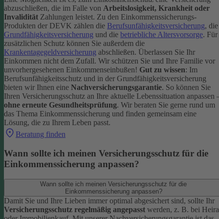
abzuschließen, die im Falle von
Arbeitslosigkeit, Krankheit oder
Invalidität
Zahlungen leistet.
Zu den Einkommenssicherungs-
Produkten der DEVK zählen die
Berufsunfähigkeitsversicherung
, die
Grundfähigkeitsversicherung
und die
betriebliche Altersvorsorge
. Für
zusätzlichen Schutz können Sie außerdem die
Krankentagegeldversicherung
abschließen. Überlassen Sie Ihr
Einkommen nicht dem Zufall. Wir schützen Sie und Ihre Familie vor
unvorhergesehenen Einkommenseinbußen!
Gut zu wissen
: Im
Berufsunfähigkeitsschutz und in der Grundfähigkeitsversicherung
bieten wir Ihnen eine
Nachversicherungsgarantie
. So können Sie
Ihren Versicherungsschutz an Ihre aktuelle Lebenssituation anpassen 
ohne erneute Gesundheitsprüfung
.
Wir beraten Sie gerne rund um
das Thema Einkommenssicherung und finden gemeinsam eine
Lösung, die zu Ihrem Leben passt.
Beratung finden
Wann sollte ich meinen Versicherungsschutz für die
Einkommenssicherung anpassen?
Wann sollte ich meinen Versicherungsschutz für die
Einkommenssicherung anpassen?
Damit Sie und Ihre Lieben immer optimal abgesichert sind, sollte Ihr
Versicherungsschutz regelmäßig angepasst
werden, z. B. bei Heira
oder Immobilienkauf. Mit unserer Nachversicherungsgarantie ist das