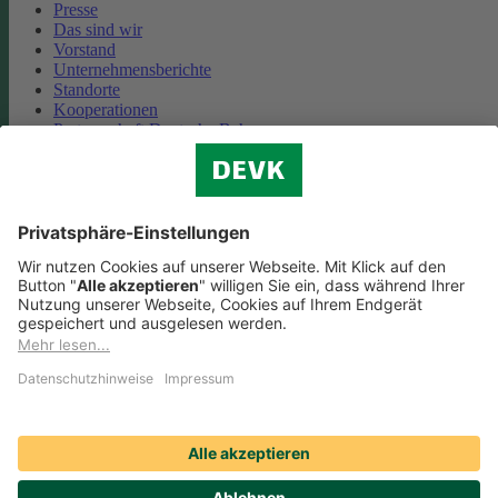
Presse
Das sind wir
Vorstand
Unternehmensberichte
Standorte
Kooperationen
Partnerschaft Deutsche Bahn
Nachhaltigkeit
Cookie-Einstellungen
Datenschutz
Impressum
Streitbeilegung
Nutzungshinweise
EU-Transparenzverordnung
Compliance
Barrierefreiheit
Social Media Icons sowie Verlinkungen, die mit
gekennzeichnet