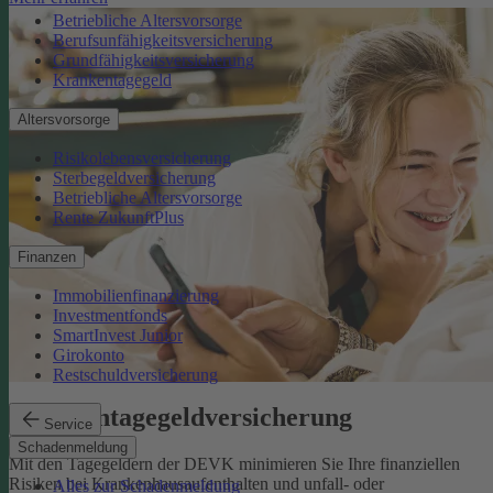
Betriebliche Altersvorsorge
Berufsunfähigkeitsversicherung
Grundfähigkeitsversicherung
Krankentagegeld
Altersvorsorge
Risikolebensversicherung
Sterbegeldversicherung
Betriebliche Altersvorsorge
Rente ZukunftPlus
Finanzen
Immobilienfinanzierung
Investmentfonds
SmartInvest Junior
Girokonto
Restschuldversicherung
Krankentagegeldversicherung
Service
Schadenmeldung
Mit den Tagegeldern der DEVK minimieren Sie Ihre finanziellen
Risiken bei Krankenhausaufenthalten und unfall- oder
Alles zur Schadenmeldung