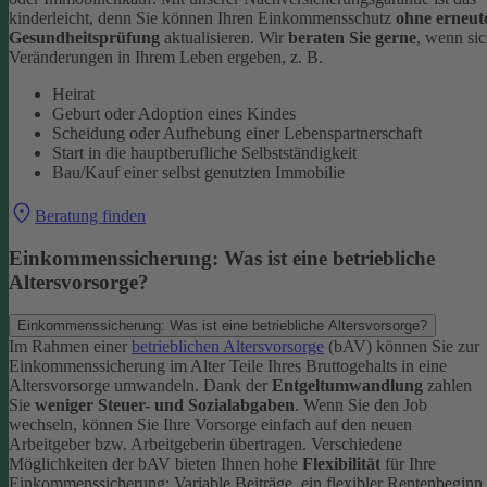
kinderleicht, denn Sie können Ihren Einkommensschutz
ohne erneut
Gesundheitsprüfung
aktualisieren.
Wir
beraten Sie gerne
, wenn si
Veränderungen in Ihrem Leben ergeben, z. B.
Heirat
Geburt oder Adoption eines Kindes
Scheidung oder Aufhebung einer Lebenspartnerschaft
Start in die hauptberufliche Selbstständigkeit
Bau/Kauf einer selbst genutzten Immobilie
Beratung finden
Einkommenssicherung: Was ist eine betriebliche
Altersvorsorge?
Einkommenssicherung: Was ist eine betriebliche Altersvorsorge?
Im Rahmen einer
betrieblichen Altersvorsorge
(bAV) können Sie zur
Einkommenssicherung im Alter Teile Ihres Bruttogehalts in eine
Altersvorsorge umwandeln. Dank der
Entgeltumwandlung
zahlen
Sie
weniger Steuer- und Sozialabgaben
.
Wenn Sie den Job
wechseln, können Sie Ihre Vorsorge einfach auf den neuen
Arbeitgeber bzw. Arbeitgeberin übertragen. Verschiedene
Möglichkeiten der bAV bieten Ihnen hohe
Flexibilität
für Ihre
Einkommenssicherung: Variable Beiträge, ein flexibler Rentenbeginn