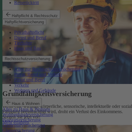
Reiserücktritt
Haftpflicht & Rechtsschutz
Haftpflichtversicherung
Privathaftpflicht
Dienst und Beruf
Tierhalter
Haus und Bau
Rechtsschutzversicherung
Alles zur Rechtsschutzversicherung
Privat, Beruf und Verkehr
Privat und Beruf
Verkehr
Wohnen und Gebäude
Grundfähigkeits­versicherung
Haus & Wohnen
Wenn eine wichtige körperliche, sensorische, intellektuelle oder sozia
Alles zu Haus & Wohnen
Fähigkeit beeinträchtigt wird, droht ein Verlust des Einkommens.
Wohngebäudeversicherung
Sorgen Sie jetzt vor!
Hausratversicherung
Mehr erfahren
Elementarversicherung
Glasversicherung