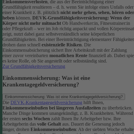
Einkommensverlusten
, die aus der Beeinträchtigung einer
Grundfähigkeit resultieren – d. h. wenn Sie infolge eines Unfalls oder
einer Krankheit z. B. plötzlich
nicht mehr gehen, sehen, hören ode
heben
können.
DEVK-Grundfähigkeitsversicherung: Wenn der
Körper nicht mehr mitmacht
Ob Handwerker:in, Fitnesstrainer:in
oder Pflegekraft – wer im Job richtig anpackt und vollen Körpereinsa
zeigt, nutzt dabei ganz selbstverständlich seine körperlichen
Grundfähigkeiten. Bei einer Beeinträchtigung elementarer Fähigkeite
drohen dann schnell
existenzielle Risiken
.
Die
Einkommensabsicherung sichert Ihre Arbeitskraft mit der Zahlung
einer zuvor vereinbarten
monatlichen Rente
finanziell ab. Dabei spie
es keine Rolle, ob Sie angestellt oder selbstständig sind.
Zur Grundfähigkeitsversicherung
Einkommenssicherung: Was ist eine
Krankentagegeldversicherung?
Einkommenssicherung: Was ist eine Krankentagegeldversicherung?
Die
DEVK-Krankentagegeldversicherung
hilft Ihnen,
Einkommenseinbußen bei längeren Ausfallzeiten
zu überbrücken.
Manche Dinge kommen unangekündigt, z. B. Krankheiten. Während
der ersten
sechs Wochen
zahlt Ihnen Ihr Arbeitgeber bzw. Ihre
Arbeitgeberin das
volle Gehalt
aus.
Dauert die Genesung jedoch
länger, drohen
Einkommenseinbußen
: Ab der siebten Woche erhalt