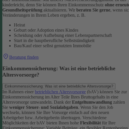
kinderleicht, denn Sie können Ihren Einkommensschutz
ohne erneut
Gesundheitsprüfung
aktualisieren.
Wir
beraten Sie gerne
, wenn si
Veränderungen in Ihrem Leben ergeben, z. B.
Heirat
Geburt oder Adoption eines Kindes
Scheidung oder Aufhebung einer Lebenspartnerschaft
Start in die hauptberufliche Selbstständigkeit
Bau/Kauf einer selbst genutzten Immobilie
Beratung finden
Einkommenssicherung: Was ist eine betriebliche
Altersvorsorge?
Einkommenssicherung: Was ist eine betriebliche Altersvorsorge?
Im Rahmen einer
betrieblichen Altersvorsorge
(bAV) können Sie zur
Einkommenssicherung im Alter Teile Ihres Bruttogehalts in eine
Altersvorsorge umwandeln. Dank der
Entgeltumwandlung
zahlen
Sie
weniger Steuer- und Sozialabgaben
.
Wenn Sie den Job
wechseln, können Sie Ihre Vorsorge einfach auf den neuen
Arbeitgeber bzw. Arbeitgeberin übertragen. Verschiedene
Möglichkeiten der bAV bieten Ihnen hohe
Flexibilität
für Ihre
Einkommenssicherung: Variable Beiträge, ein flexibler Rentenbeginn