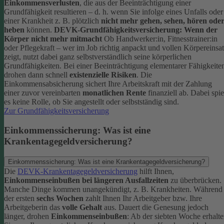
Einkommensverlusten
, die aus der Beeinträchtigung einer
Grundfähigkeit resultieren – d. h. wenn Sie infolge eines Unfalls oder
einer Krankheit z. B. plötzlich
nicht mehr gehen, sehen, hören ode
heben
können.
DEVK-Grundfähigkeitsversicherung: Wenn der
Körper nicht mehr mitmacht
Ob Handwerker:in, Fitnesstrainer:in
oder Pflegekraft – wer im Job richtig anpackt und vollen Körpereinsa
zeigt, nutzt dabei ganz selbstverständlich seine körperlichen
Grundfähigkeiten. Bei einer Beeinträchtigung elementarer Fähigkeite
drohen dann schnell
existenzielle Risiken
.
Die
Einkommensabsicherung sichert Ihre Arbeitskraft mit der Zahlung
einer zuvor vereinbarten
monatlichen Rente
finanziell ab. Dabei spie
es keine Rolle, ob Sie angestellt oder selbstständig sind.
Zur Grundfähigkeitsversicherung
Einkommenssicherung: Was ist eine
Krankentagegeldversicherung?
Einkommenssicherung: Was ist eine Krankentagegeldversicherung?
Die
DEVK-Krankentagegeldversicherung
hilft Ihnen,
Einkommenseinbußen bei längeren Ausfallzeiten
zu überbrücken.
Manche Dinge kommen unangekündigt, z. B. Krankheiten. Während
der ersten
sechs Wochen
zahlt Ihnen Ihr Arbeitgeber bzw. Ihre
Arbeitgeberin das
volle Gehalt
aus.
Dauert die Genesung jedoch
länger, drohen
Einkommenseinbußen
: Ab der siebten Woche erhalt