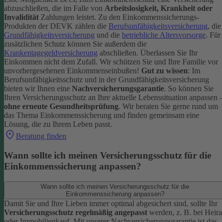
abzuschließen, die im Falle von
Arbeitslosigkeit, Krankheit oder
Invalidität
Zahlungen leistet.
Zu den Einkommenssicherungs-
Produkten der DEVK zählen die
Berufsunfähigkeitsversicherung
, die
Grundfähigkeitsversicherung
und die
betriebliche Altersvorsorge
. Für
zusätzlichen Schutz können Sie außerdem die
Krankentagegeldversicherung
abschließen. Überlassen Sie Ihr
Einkommen nicht dem Zufall. Wir schützen Sie und Ihre Familie vor
unvorhergesehenen Einkommenseinbußen!
Gut zu wissen
: Im
Berufsunfähigkeitsschutz und in der Grundfähigkeitsversicherung
bieten wir Ihnen eine
Nachversicherungsgarantie
. So können Sie
Ihren Versicherungsschutz an Ihre aktuelle Lebenssituation anpassen 
ohne erneute Gesundheitsprüfung
.
Wir beraten Sie gerne rund um
das Thema Einkommenssicherung und finden gemeinsam eine
Lösung, die zu Ihrem Leben passt.
Beratung finden
Wann sollte ich meinen Versicherungsschutz für die
Einkommenssicherung anpassen?
Wann sollte ich meinen Versicherungsschutz für die
Einkommenssicherung anpassen?
Damit Sie und Ihre Lieben immer optimal abgesichert sind, sollte Ihr
Versicherungsschutz regelmäßig angepasst
werden, z. B. bei Heira
oder Immobilienkauf. Mit unserer Nachversicherungsgarantie ist das