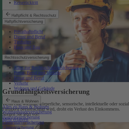
Reiserücktritt
Haftpflicht & Rechtsschutz
Haftpflichtversicherung
Privathaftpflicht
Dienst und Beruf
Tierhalter
Haus und Bau
Rechtsschutzversicherung
Alles zur Rechtsschutzversicherung
Privat, Beruf und Verkehr
Privat und Beruf
Verkehr
Wohnen und Gebäude
Grundfähigkeits­versicherung
Haus & Wohnen
Wenn eine wichtige körperliche, sensorische, intellektuelle oder sozia
Alles zu Haus & Wohnen
Fähigkeit beeinträchtigt wird, droht ein Verlust des Einkommens.
Wohngebäudeversicherung
Sorgen Sie jetzt vor!
Hausratversicherung
Mehr erfahren
Elementarversicherung
Glasversicherung