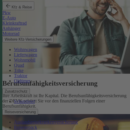
Kfz & Reise
Pkw
E-Auto
Kleinkraftrad
Anhänger
Motorrad
Weitere Kfz-Versicherungen
Wohnwagen
Lieferwagen
Wohnmobil
Quad
Trike
Traktor
Oldtimer
Berufsunfähigkeits­versicherung
Zusatzschutz
Ihre Arbeitskraft ist Ihr Kapital. Die Berufsunfähigkeitsversicherung
der DEVK schützt Sie vor den finanziellen Folgen einer
Schutzbrief
Berufsunfähigkeit.
Mehr erfahren
Reiseversicherung
Auslandsreisekrankenversicherung
Reisegepäck