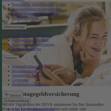
Betriebliche Altersvorsorge
Berufsunfähigkeitsversicherung
Grundfähigkeitsversicherung
Krankentagegeld
Altersvorsorge
Risikolebensversicherung
Sterbegeldversicherung
Betriebliche Altersvorsorge
Rente ZukunftPlus
Finanzen
Immobilienfinanzierung
Investmentfonds
SmartInvest Junior
Girokonto
Restschuldversicherung
Krankentagegeldversicherung
Service
Schadenmeldung
Mit den Tagegeldern der DEVK minimieren Sie Ihre finanziellen
Risiken bei Krankenhausaufenthalten und unfall- oder
Alles zur Schadenmeldung