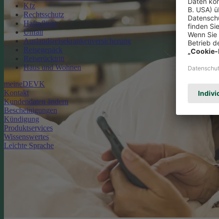
Kfz
Rechtsschutz
Haftpflicht
Unfall
Auslandsreisekrankenversicherung
Reisegepäck
Reiserücktritt
Haus und Wohnen
meineDEVK
Kontakt
Kundendaten ändern
Bescheinigungen
Kündigung
Produktservices
Wissenswertes
Leichte Sprache