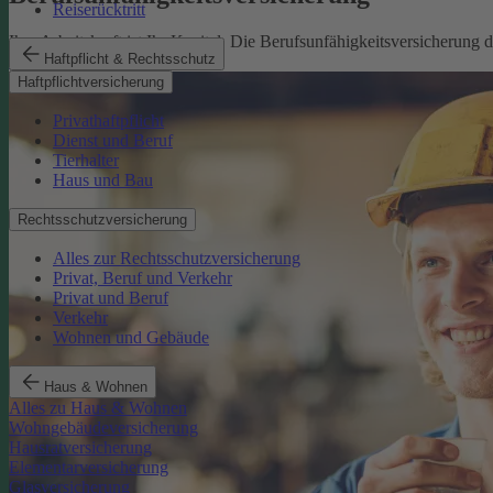
Reiserücktritt
Ihre Arbeitskraft ist Ihr Kapital. Die Berufsunfähigkeitsversicherung
Haftpflicht & Rechtsschutz
Mehr erfahren
Haftpflichtversicherung
Privathaftpflicht
Dienst und Beruf
Tierhalter
Haus und Bau
Rechtsschutzversicherung
Alles zur Rechtsschutzversicherung
Privat, Beruf und Verkehr
Privat und Beruf
Verkehr
Wohnen und Gebäude
Haus & Wohnen
Alles zu Haus & Wohnen
Wohngebäudeversicherung
Hausratversicherung
Elementarversicherung
Glasversicherung