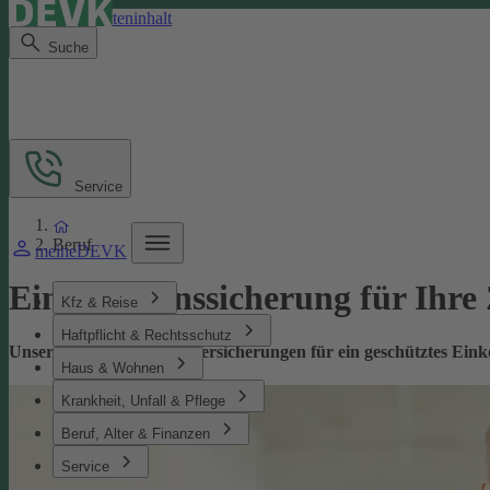
Direkt zum Seiteninhalt
Suche
Service
Beruf
meineDEVK
Einkommenssicherung für Ihre
Kfz & Reise
Haftpflicht & Rechtsschutz
Unsere leistungsstarken Versicherungen für ein geschütztes Ei
Haus & Wohnen
Krankheit, Unfall & Pflege
Beruf, Alter & Finanzen
Service