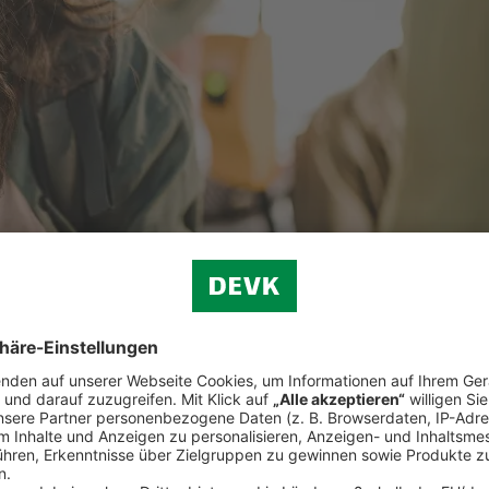
privater Vorsorge trägt die betriebliche Altersvorsorge zu einem abges