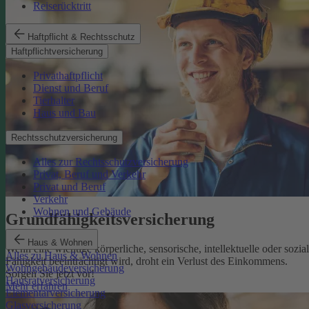
Reiserücktritt
Haftpflicht & Rechtsschutz
Haftpflichtversicherung
Privathaftpflicht
Dienst und Beruf
Tierhalter
Haus und Bau
Rechtsschutzversicherung
Alles zur Rechtsschutzversicherung
Privat, Beruf und Verkehr
Privat und Beruf
Verkehr
Wohnen und Gebäude
Grundfähigkeits­versicherung
Haus & Wohnen
Wenn eine wichtige körperliche, sensorische, intellektuelle oder sozia
Alles zu Haus & Wohnen
Fähigkeit beeinträchtigt wird, droht ein Verlust des Einkommens.
Wohngebäudeversicherung
Sorgen Sie jetzt vor!
Hausratversicherung
Mehr erfahren
Elementarversicherung
Glasversicherung