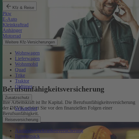
Kfz & Reise
Pkw
E-Auto
Kleinkraftrad
Anhänger
Motorrad
Weitere Kfz-Versicherungen
Wohnwagen
Lieferwagen
Wohnmobil
Quad
Trike
Traktor
Oldtimer
Berufsunfähigkeits­versicherung
Zusatzschutz
Ihre Arbeitskraft ist Ihr Kapital. Die Berufsunfähigkeitsversicherung
der DEVK schützt Sie vor den finanziellen Folgen einer
Schutzbrief
Berufsunfähigkeit.
Mehr erfahren
Reiseversicherung
Auslandsreisekrankenversicherung
Reisegepäck