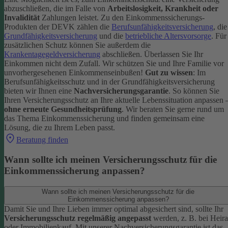
abzuschließen, die im Falle von
Arbeitslosigkeit, Krankheit oder
Invalidität
Zahlungen leistet.
Zu den Einkommenssicherungs-
Produkten der DEVK zählen die
Berufsunfähigkeitsversicherung
, die
Grundfähigkeitsversicherung
und die
betriebliche Altersvorsorge
. Für
zusätzlichen Schutz können Sie außerdem die
Krankentagegeldversicherung
abschließen. Überlassen Sie Ihr
Einkommen nicht dem Zufall. Wir schützen Sie und Ihre Familie vor
unvorhergesehenen Einkommenseinbußen!
Gut zu wissen
: Im
Berufsunfähigkeitsschutz und in der Grundfähigkeitsversicherung
bieten wir Ihnen eine
Nachversicherungsgarantie
. So können Sie
Ihren Versicherungsschutz an Ihre aktuelle Lebenssituation anpassen 
ohne erneute Gesundheitsprüfung
.
Wir beraten Sie gerne rund um
das Thema Einkommenssicherung und finden gemeinsam eine
Lösung, die zu Ihrem Leben passt.
Beratung finden
Wann sollte ich meinen Versicherungsschutz für die
Einkommenssicherung anpassen?
Wann sollte ich meinen Versicherungsschutz für die
Einkommenssicherung anpassen?
Damit Sie und Ihre Lieben immer optimal abgesichert sind, sollte Ihr
Versicherungsschutz regelmäßig angepasst
werden, z. B. bei Heira
oder Immobilienkauf. Mit unserer Nachversicherungsgarantie ist das