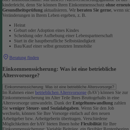
kinderleicht, denn Sie können Ihren Einkommensschutz
ohne erneut
Gesundheitsprüfung
aktualisieren.
Wir
beraten Sie gerne
, wenn si
Veränderungen in Ihrem Leben ergeben, z. B.
Heirat
Geburt oder Adoption eines Kindes
Scheidung oder Aufhebung einer Lebenspartnerschaft
Start in die hauptberufliche Selbstständigkeit
Bau/Kauf einer selbst genutzten Immobilie
Beratung finden
Einkommenssicherung: Was ist eine betriebliche
Altersvorsorge?
Einkommenssicherung: Was ist eine betriebliche Altersvorsorge?
Im Rahmen einer
betrieblichen Altersvorsorge
(bAV) können Sie zur
Einkommenssicherung im Alter Teile Ihres Bruttogehalts in eine
Altersvorsorge umwandeln. Dank der
Entgeltumwandlung
zahlen
Sie
weniger Steuer- und Sozialabgaben
.
Wenn Sie den Job
wechseln, können Sie Ihre Vorsorge einfach auf den neuen
Arbeitgeber bzw. Arbeitgeberin übertragen. Verschiedene
Möglichkeiten der bAV bieten Ihnen hohe
Flexibilität
für Ihre
Einkommenssicherung: Variable Beiträge, ein flexibler Rentenbeginn