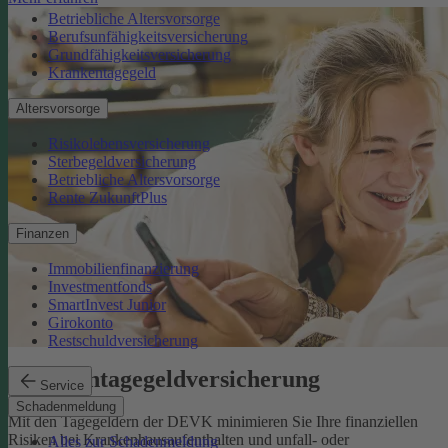
Betriebliche Altersvorsorge
Berufsunfähigkeitsversicherung
Grundfähigkeitsversicherung
Krankentagegeld
Altersvorsorge
Risikolebensversicherung
Sterbegeldversicherung
Betriebliche Altersvorsorge
Rente ZukunftPlus
Finanzen
Immobilienfinanzierung
Investmentfonds
SmartInvest Junior
Girokonto
Restschuldversicherung
Krankentagegeldversicherung
Service
Schadenmeldung
Mit den Tagegeldern der DEVK minimieren Sie Ihre finanziellen
Risiken bei Krankenhausaufenthalten und unfall- oder
Alles zur Schadenmeldung