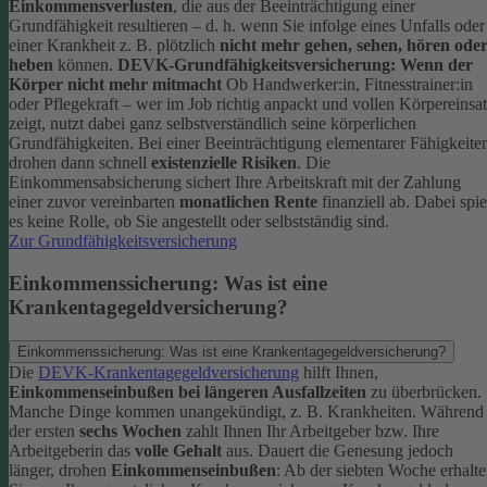
Einkommensverlusten
, die aus der Beeinträchtigung einer
Grundfähigkeit resultieren – d. h. wenn Sie infolge eines Unfalls oder
einer Krankheit z. B. plötzlich
nicht mehr gehen, sehen, hören ode
heben
können.
DEVK-Grundfähigkeitsversicherung: Wenn der
Körper nicht mehr mitmacht
Ob Handwerker:in, Fitnesstrainer:in
oder Pflegekraft – wer im Job richtig anpackt und vollen Körpereinsa
zeigt, nutzt dabei ganz selbstverständlich seine körperlichen
Grundfähigkeiten. Bei einer Beeinträchtigung elementarer Fähigkeite
drohen dann schnell
existenzielle Risiken
.
Die
Einkommensabsicherung sichert Ihre Arbeitskraft mit der Zahlung
einer zuvor vereinbarten
monatlichen Rente
finanziell ab. Dabei spie
es keine Rolle, ob Sie angestellt oder selbstständig sind.
Zur Grundfähigkeitsversicherung
Einkommenssicherung: Was ist eine
Krankentagegeldversicherung?
Einkommenssicherung: Was ist eine Krankentagegeldversicherung?
Die
DEVK-Krankentagegeldversicherung
hilft Ihnen,
Einkommenseinbußen bei längeren Ausfallzeiten
zu überbrücken.
Manche Dinge kommen unangekündigt, z. B. Krankheiten. Während
der ersten
sechs Wochen
zahlt Ihnen Ihr Arbeitgeber bzw. Ihre
Arbeitgeberin das
volle Gehalt
aus.
Dauert die Genesung jedoch
länger, drohen
Einkommenseinbußen
: Ab der siebten Woche erhalt