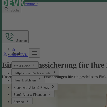
Direkt zum Seiteninhalt
Suche
Service
Beruf
meineDEVK
Einkommenssicherung für Ihre
Kfz & Reise
Haftpflicht & Rechtsschutz
Unsere leistungsstarken Versicherungen für ein geschütztes Ei
Haus & Wohnen
Krankheit, Unfall & Pflege
Beruf, Alter & Finanzen
Service