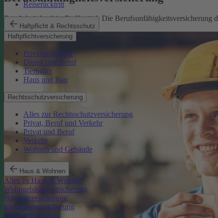
Reiserücktritt
Ihre Arbeitskraft ist Ihr Kapital. Die Berufsunfähigkeitsversicherung
Haftpflicht & Rechtsschutz
Mehr erfahren
Haftpflichtversicherung
Privathaftpflicht
Dienst und Beruf
Tierhalter
Haus und Bau
Rechtsschutzversicherung
Alles zur Rechtsschutzversicherung
Privat, Beruf und Verkehr
Privat und Beruf
Verkehr
Wohnen und Gebäude
Haus & Wohnen
Alles zu Haus & Wohnen
Wohngebäudeversicherung
Hausratversicherung
Elementarversicherung
Glasversicherung