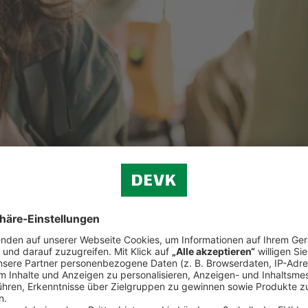
privater Vorsorge trägt die betriebliche Altersvorsorge zu einem abges