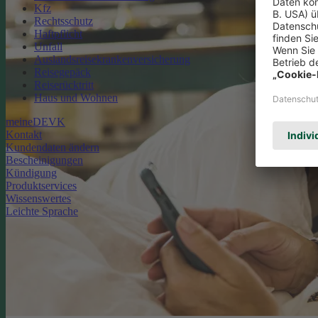
Kfz
Rechtsschutz
Haftpflicht
Unfall
Auslandsreisekrankenversicherung
Reisegepäck
Reiserücktritt
Haus und Wohnen
meineDEVK
Kontakt
Kundendaten ändern
Bescheinigungen
Kündigung
Produktservices
Wissenswertes
Leichte Sprache