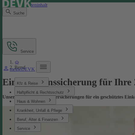
Direkt zum Seiteninhalt
Suche
Service
Beruf
meineDEVK
Einkommenssicherung für Ihre
Kfz & Reise
Haftpflicht & Rechtsschutz
Unsere leistungsstarken Versicherungen für ein geschütztes Ei
Haus & Wohnen
Krankheit, Unfall & Pflege
Beruf, Alter & Finanzen
Service