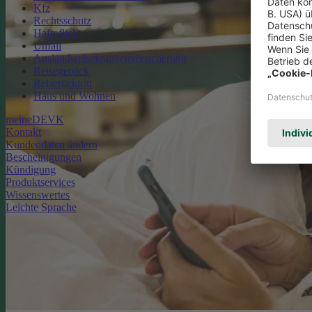
Kfz
Rechtsschutz
Haftpflicht
Unfall
Auslandsreisekrankenversicherung
Reisegepäck
Reiserücktritt
Haus und Wohnen
meineDEVK
Kontakt
Kundendaten ändern
Bescheinigungen
Kündigung
Produktservices
Wissenswertes
Leichte Sprache