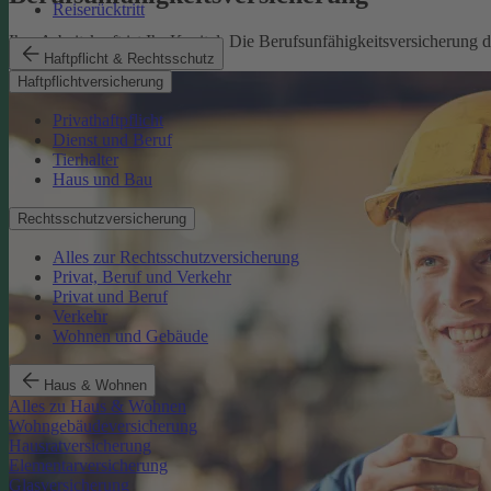
Reiserücktritt
Ihre Arbeitskraft ist Ihr Kapital. Die Berufsunfähigkeitsversicherung
Haftpflicht & Rechtsschutz
Mehr erfahren
Haftpflichtversicherung
Privathaftpflicht
Dienst und Beruf
Tierhalter
Haus und Bau
Rechtsschutzversicherung
Alles zur Rechtsschutzversicherung
Privat, Beruf und Verkehr
Privat und Beruf
Verkehr
Wohnen und Gebäude
Haus & Wohnen
Alles zu Haus & Wohnen
Wohngebäudeversicherung
Hausratversicherung
Elementarversicherung
Glasversicherung