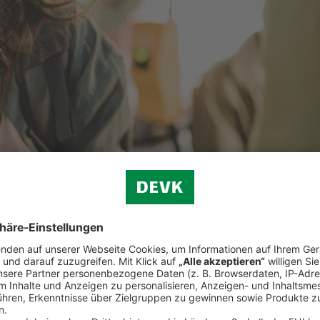
privater Vorsorge trägt die betriebliche Altersvorsorge zu einem abges