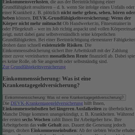
Einkommensverlusten
, die aus der Beeinträchtigung einer
Grundfähigkeit resultieren – d. h. wenn Sie infolge eines Unfalls oder
einer Krankheit z. B. plötzlich
nicht mehr gehen, sehen, hören ode
heben
können.
DEVK-Grundfähigkeitsversicherung: Wenn der
Körper nicht mehr mitmacht
Ob Handwerker:in, Fitnesstrainer:in
oder Pflegekraft – wer im Job richtig anpackt und vollen Körpereinsa
zeigt, nutzt dabei ganz selbstverständlich seine körperlichen
Grundfähigkeiten. Bei einer Beeinträchtigung elementarer Fähigkeite
drohen dann schnell
existenzielle Risiken
.
Die
Einkommensabsicherung sichert Ihre Arbeitskraft mit der Zahlung
einer zuvor vereinbarten
monatlichen Rente
finanziell ab. Dabei spie
es keine Rolle, ob Sie angestellt oder selbstständig sind.
Zur Grundfähigkeitsversicherung
Einkommenssicherung: Was ist eine
Krankentagegeldversicherung?
Einkommenssicherung: Was ist eine Krankentagegeldversicherung?
Die
DEVK-Krankentagegeldversicherung
hilft Ihnen,
Einkommenseinbußen bei längeren Ausfallzeiten
zu überbrücken.
Manche Dinge kommen unangekündigt, z. B. Krankheiten. Während
der ersten
sechs Wochen
zahlt Ihnen Ihr Arbeitgeber bzw. Ihre
Arbeitgeberin das
volle Gehalt
aus.
Dauert die Genesung jedoch
länger, drohen
Einkommenseinbußen
: Ab der siebten Woche erhalt