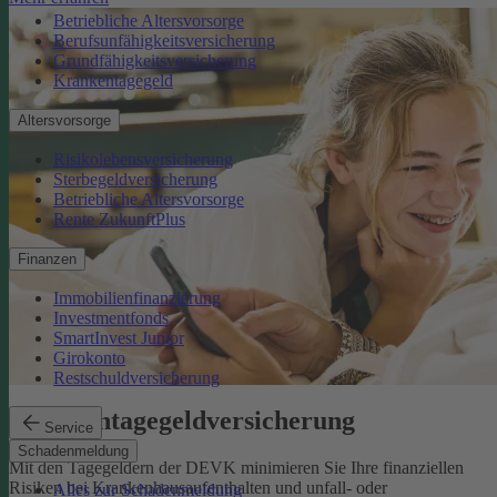
Betriebliche Altersvorsorge
Berufsunfähigkeitsversicherung
Grundfähigkeitsversicherung
Krankentagegeld
Altersvorsorge
Risikolebensversicherung
Sterbegeldversicherung
Betriebliche Altersvorsorge
Rente ZukunftPlus
Finanzen
Immobilienfinanzierung
Investmentfonds
SmartInvest Junior
Girokonto
Restschuldversicherung
Krankentagegeldversicherung
Service
Schadenmeldung
Mit den Tagegeldern der DEVK minimieren Sie Ihre finanziellen
Risiken bei Krankenhausaufenthalten und unfall- oder
Alles zur Schadenmeldung