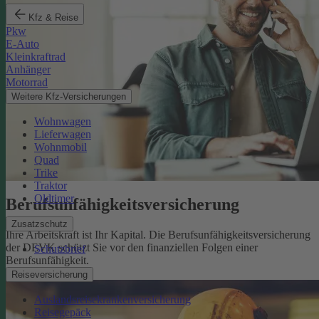
Kfz & Reise
Pkw
E-Auto
Kleinkraftrad
Anhänger
Motorrad
Weitere Kfz-Versicherungen
Wohnwagen
Lieferwagen
Wohnmobil
Quad
Trike
Traktor
Oldtimer
Berufsunfähigkeits­versicherung
Zusatzschutz
Ihre Arbeitskraft ist Ihr Kapital. Die Berufsunfähigkeitsversicherung
der DEVK schützt Sie vor den finanziellen Folgen einer
Schutzbrief
Berufsunfähigkeit.
Mehr erfahren
Reiseversicherung
Auslandsreisekrankenversicherung
Reisegepäck