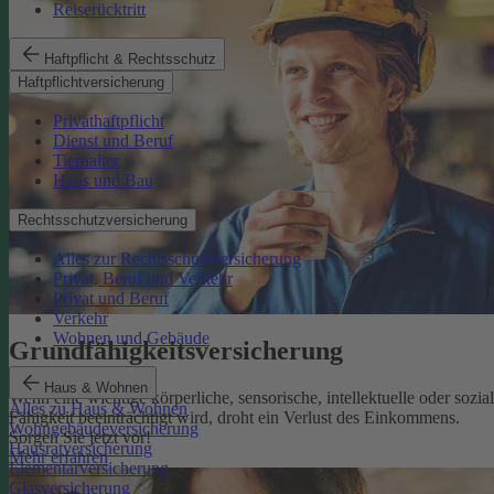
Reiserücktritt
Haftpflicht & Rechtsschutz
Haftpflichtversicherung
Privathaftpflicht
Dienst und Beruf
Tierhalter
Haus und Bau
Rechtsschutzversicherung
Alles zur Rechtsschutzversicherung
Privat, Beruf und Verkehr
Privat und Beruf
Verkehr
Wohnen und Gebäude
Grundfähigkeits­versicherung
Haus & Wohnen
Wenn eine wichtige körperliche, sensorische, intellektuelle oder sozia
Alles zu Haus & Wohnen
Fähigkeit beeinträchtigt wird, droht ein Verlust des Einkommens.
Wohngebäudeversicherung
Sorgen Sie jetzt vor!
Hausratversicherung
Mehr erfahren
Elementarversicherung
Glasversicherung