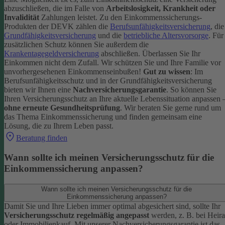
abzuschließen, die im Falle von
Arbeitslosigkeit, Krankheit oder
Invalidität
Zahlungen leistet.
Zu den Einkommenssicherungs-
Produkten der DEVK zählen die
Berufsunfähigkeitsversicherung
, die
Grundfähigkeitsversicherung
und die
betriebliche Altersvorsorge
. Für
zusätzlichen Schutz können Sie außerdem die
Krankentagegeldversicherung
abschließen. Überlassen Sie Ihr
Einkommen nicht dem Zufall. Wir schützen Sie und Ihre Familie vor
unvorhergesehenen Einkommenseinbußen!
Gut zu wissen
: Im
Berufsunfähigkeitsschutz und in der Grundfähigkeitsversicherung
bieten wir Ihnen eine
Nachversicherungsgarantie
. So können Sie
Ihren Versicherungsschutz an Ihre aktuelle Lebenssituation anpassen 
ohne erneute Gesundheitsprüfung
.
Wir beraten Sie gerne rund um
das Thema Einkommenssicherung und finden gemeinsam eine
Lösung, die zu Ihrem Leben passt.
Beratung finden
Wann sollte ich meinen Versicherungsschutz für die
Einkommenssicherung anpassen?
Wann sollte ich meinen Versicherungsschutz für die
Einkommenssicherung anpassen?
Damit Sie und Ihre Lieben immer optimal abgesichert sind, sollte Ihr
Versicherungsschutz regelmäßig angepasst
werden, z. B. bei Heira
oder Immobilienkauf. Mit unserer Nachversicherungsgarantie ist das