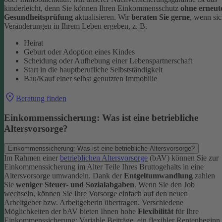
kinderleicht, denn Sie können Ihren Einkommensschutz
ohne erneut
Gesundheitsprüfung
aktualisieren.
Wir
beraten Sie gerne
, wenn si
Veränderungen in Ihrem Leben ergeben, z. B.
Heirat
Geburt oder Adoption eines Kindes
Scheidung oder Aufhebung einer Lebenspartnerschaft
Start in die hauptberufliche Selbstständigkeit
Bau/Kauf einer selbst genutzten Immobilie
Beratung finden
Einkommenssicherung: Was ist eine betriebliche
Altersvorsorge?
Einkommenssicherung: Was ist eine betriebliche Altersvorsorge?
Im Rahmen einer
betrieblichen Altersvorsorge
(bAV) können Sie zur
Einkommenssicherung im Alter Teile Ihres Bruttogehalts in eine
Altersvorsorge umwandeln. Dank der
Entgeltumwandlung
zahlen
Sie
weniger Steuer- und Sozialabgaben
.
Wenn Sie den Job
wechseln, können Sie Ihre Vorsorge einfach auf den neuen
Arbeitgeber bzw. Arbeitgeberin übertragen. Verschiedene
Möglichkeiten der bAV bieten Ihnen hohe
Flexibilität
für Ihre
Einkommenssicherung: Variable Beiträge, ein flexibler Rentenbeginn