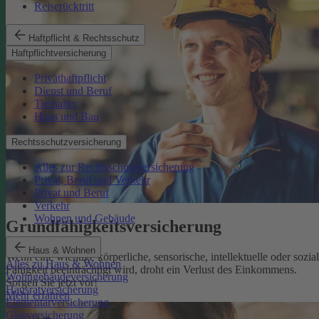
Reiserücktritt
Haftpflicht & Rechtsschutz
Haftpflichtversicherung
Privathaftpflicht
Dienst und Beruf
Tierhalter
Haus und Bau
Rechtsschutzversicherung
Alles zur Rechtsschutzversicherung
Privat, Beruf und Verkehr
Privat und Beruf
Verkehr
Wohnen und Gebäude
Grundfähigkeits­versicherung
Haus & Wohnen
Wenn eine wichtige körperliche, sensorische, intellektuelle oder sozia
Alles zu Haus & Wohnen
Fähigkeit beeinträchtigt wird, droht ein Verlust des Einkommens.
Wohngebäudeversicherung
Sorgen Sie jetzt vor!
Hausratversicherung
Mehr erfahren
Elementarversicherung
Glasversicherung