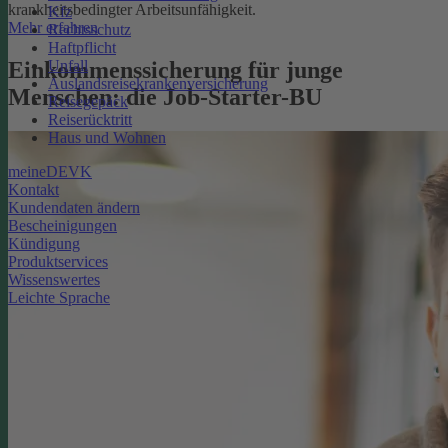
krankheitsbedingter Arbeitsunfähigkeit.
Kfz
Mehr erfahren
Rechtsschutz
Haftpflicht
Unfall
Einkommenssicherung für junge
Auslandsreisekrankenversicherung
Menschen: die Job-Starter-BU
Reisegepäck
Reiserücktritt
Haus und Wohnen
meineDEVK
Kontakt
Kundendaten ändern
Bescheinigungen
Kündigung
Produktservices
Wissenswertes
Leichte Sprache