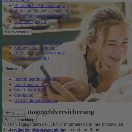
Betriebliche Altersvorsorge
Berufsunfähigkeitsversicherung
Grundfähigkeitsversicherung
Krankentagegeld
Altersvorsorge
Risikolebensversicherung
Sterbegeldversicherung
Betriebliche Altersvorsorge
Rente ZukunftPlus
Finanzen
Immobilienfinanzierung
Investmentfonds
SmartInvest Junior
Girokonto
Restschuldversicherung
Krankentagegeldversicherung
Service
Schadenmeldung
Mit den Tagegeldern der DEVK minimieren Sie Ihre finanziellen
Risiken bei Krankenhausaufenthalten und unfall- oder
Alles zur Schadenmeldung