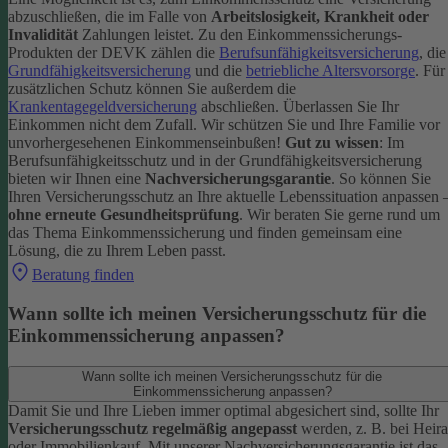
abzuschließen, die im Falle von
Arbeitslosigkeit, Krankheit oder
Invalidität
Zahlungen leistet.
Zu den Einkommenssicherungs-
Produkten der DEVK zählen die
Berufsunfähigkeitsversicherung
, die
Grundfähigkeitsversicherung
und die
betriebliche Altersvorsorge
. Für
zusätzlichen Schutz können Sie außerdem die
Krankentagegeldversicherung
abschließen. Überlassen Sie Ihr
Einkommen nicht dem Zufall. Wir schützen Sie und Ihre Familie vor
unvorhergesehenen Einkommenseinbußen!
Gut zu wissen
: Im
Berufsunfähigkeitsschutz und in der Grundfähigkeitsversicherung
bieten wir Ihnen eine
Nachversicherungsgarantie
. So können Sie
Ihren Versicherungsschutz an Ihre aktuelle Lebenssituation anpassen 
ohne erneute Gesundheitsprüfung
.
Wir beraten Sie gerne rund um
das Thema Einkommenssicherung und finden gemeinsam eine
Lösung, die zu Ihrem Leben passt.
Beratung finden
Wann sollte ich meinen Versicherungsschutz für die
Einkommenssicherung anpassen?
Wann sollte ich meinen Versicherungsschutz für die
Einkommenssicherung anpassen?
Damit Sie und Ihre Lieben immer optimal abgesichert sind, sollte Ihr
Versicherungsschutz regelmäßig angepasst
werden, z. B. bei Heira
oder Immobilienkauf. Mit unserer Nachversicherungsgarantie ist das