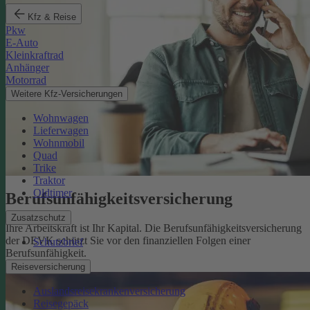
Kfz & Reise
Pkw
E-Auto
Kleinkraftrad
Anhänger
Motorrad
Weitere Kfz-Versicherungen
Wohnwagen
Lieferwagen
Wohnmobil
Quad
Trike
Traktor
Oldtimer
Berufsunfähigkeits­versicherung
Zusatzschutz
Ihre Arbeitskraft ist Ihr Kapital. Die Berufsunfähigkeitsversicherung
der DEVK schützt Sie vor den finanziellen Folgen einer
Schutzbrief
Berufsunfähigkeit.
Mehr erfahren
Reiseversicherung
Auslandsreisekrankenversicherung
Reisegepäck