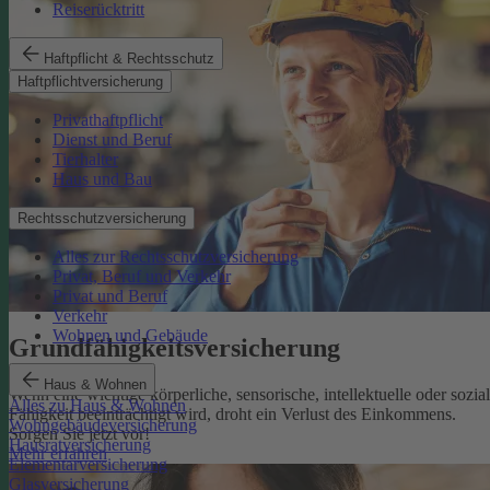
Reiserücktritt
Haftpflicht & Rechtsschutz
Haftpflichtversicherung
Privathaftpflicht
Dienst und Beruf
Tierhalter
Haus und Bau
Rechtsschutzversicherung
Alles zur Rechtsschutzversicherung
Privat, Beruf und Verkehr
Privat und Beruf
Verkehr
Wohnen und Gebäude
Grundfähigkeits­versicherung
Haus & Wohnen
Wenn eine wichtige körperliche, sensorische, intellektuelle oder sozia
Alles zu Haus & Wohnen
Fähigkeit beeinträchtigt wird, droht ein Verlust des Einkommens.
Wohngebäudeversicherung
Sorgen Sie jetzt vor!
Hausratversicherung
Mehr erfahren
Elementarversicherung
Glasversicherung