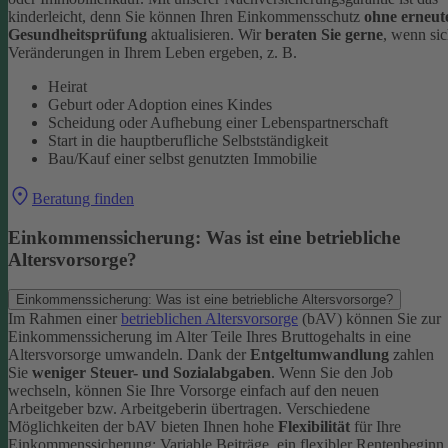
kinderleicht, denn Sie können Ihren Einkommensschutz
ohne erneut
Gesundheitsprüfung
aktualisieren.
Wir
beraten Sie gerne
, wenn si
Veränderungen in Ihrem Leben ergeben, z. B.
Heirat
Geburt oder Adoption eines Kindes
Scheidung oder Aufhebung einer Lebenspartnerschaft
Start in die hauptberufliche Selbstständigkeit
Bau/Kauf einer selbst genutzten Immobilie
Beratung finden
Einkommenssicherung: Was ist eine betriebliche
Altersvorsorge?
Einkommenssicherung: Was ist eine betriebliche Altersvorsorge?
Im Rahmen einer
betrieblichen Altersvorsorge
(bAV) können Sie zur
Einkommenssicherung im Alter Teile Ihres Bruttogehalts in eine
Altersvorsorge umwandeln. Dank der
Entgeltumwandlung
zahlen
Sie
weniger Steuer- und Sozialabgaben
.
Wenn Sie den Job
wechseln, können Sie Ihre Vorsorge einfach auf den neuen
Arbeitgeber bzw. Arbeitgeberin übertragen. Verschiedene
Möglichkeiten der bAV bieten Ihnen hohe
Flexibilität
für Ihre
Einkommenssicherung: Variable Beiträge, ein flexibler Rentenbeginn