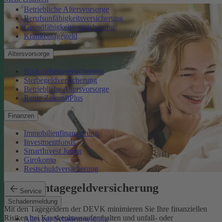
Betriebliche Altersvorsorge
Berufsunfähigkeitsversicherung
Grundfähigkeitsversicherung
Krankentagegeld
Altersvorsorge
Risikolebensversicherung
Sterbegeldversicherung
Betriebliche Altersvorsorge
Rente ZukunftPlus
Finanzen
Immobilienfinanzierung
Investmentfonds
SmartInvest Junior
Girokonto
Restschuldversicherung
Krankentagegeldversicherung
Service
Schadenmeldung
Mit den Tagegeldern der DEVK minimieren Sie Ihre finanziellen
Risiken bei Krankenhausaufenthalten und unfall- oder
Alles zur Schadenmeldung