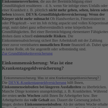
Einkommensverlusten
, die aus der Beeinträchtigung einer
Grundfähigkeit resultieren – d. h. wenn Sie infolge eines Unfalls oder
einer Krankheit z. B. plötzlich
nicht mehr gehen, sehen, hören ode
heben
können.
DEVK-Grundfähigkeitsversicherung: Wenn der
Körper nicht mehr mitmacht
Ob Handwerker:in, Fitnesstrainer:in
oder Pflegekraft – wer im Job richtig anpackt und vollen Körpereinsa
zeigt, nutzt dabei ganz selbstverständlich seine körperlichen
Grundfähigkeiten. Bei einer Beeinträchtigung elementarer Fähigkeite
drohen dann schnell
existenzielle Risiken
.
Die
Einkommensabsicherung sichert Ihre Arbeitskraft mit der Zahlung
einer zuvor vereinbarten
monatlichen Rente
finanziell ab. Dabei spie
es keine Rolle, ob Sie angestellt oder selbstständig sind.
Zur Grundfähigkeitsversicherung
Einkommenssicherung: Was ist eine
Krankentagegeldversicherung?
Einkommenssicherung: Was ist eine Krankentagegeldversicherung?
Die
DEVK-Krankentagegeldversicherung
hilft Ihnen,
Einkommenseinbußen bei längeren Ausfallzeiten
zu überbrücken.
Manche Dinge kommen unangekündigt, z. B. Krankheiten. Während
der ersten
sechs Wochen
zahlt Ihnen Ihr Arbeitgeber bzw. Ihre
Arbeitgeberin das
volle Gehalt
aus.
Dauert die Genesung jedoch
länger, drohen
Einkommenseinbußen
: Ab der siebten Woche erhalt