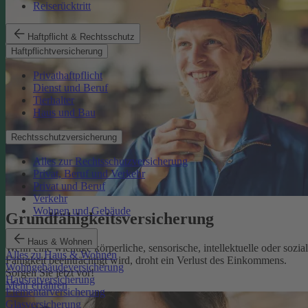
Reiserücktritt
Haftpflicht & Rechtsschutz
Haftpflichtversicherung
Privathaftpflicht
Dienst und Beruf
Tierhalter
Haus und Bau
Rechtsschutzversicherung
Alles zur Rechtsschutzversicherung
Privat, Beruf und Verkehr
Privat und Beruf
Verkehr
Wohnen und Gebäude
Grundfähigkeits­versicherung
Haus & Wohnen
Wenn eine wichtige körperliche, sensorische, intellektuelle oder sozia
Alles zu Haus & Wohnen
Fähigkeit beeinträchtigt wird, droht ein Verlust des Einkommens.
Wohngebäudeversicherung
Sorgen Sie jetzt vor!
Hausratversicherung
Mehr erfahren
Elementarversicherung
Glasversicherung