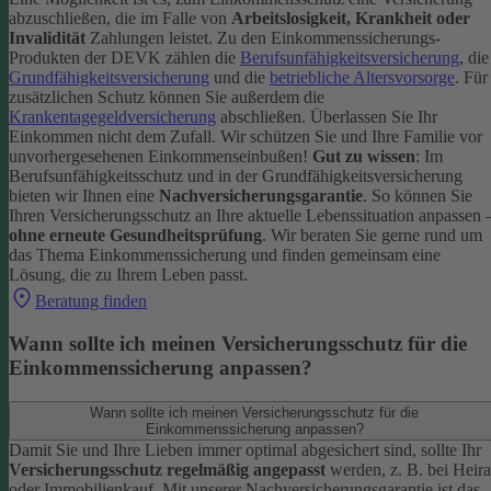
abzuschließen, die im Falle von
Arbeitslosigkeit, Krankheit oder
Invalidität
Zahlungen leistet.
Zu den Einkommenssicherungs-
Produkten der DEVK zählen die
Berufsunfähigkeitsversicherung
, die
Grundfähigkeitsversicherung
und die
betriebliche Altersvorsorge
. Für
zusätzlichen Schutz können Sie außerdem die
Krankentagegeldversicherung
abschließen. Überlassen Sie Ihr
Einkommen nicht dem Zufall. Wir schützen Sie und Ihre Familie vor
unvorhergesehenen Einkommenseinbußen!
Gut zu wissen
: Im
Berufsunfähigkeitsschutz und in der Grundfähigkeitsversicherung
bieten wir Ihnen eine
Nachversicherungsgarantie
. So können Sie
Ihren Versicherungsschutz an Ihre aktuelle Lebenssituation anpassen 
ohne erneute Gesundheitsprüfung
.
Wir beraten Sie gerne rund um
das Thema Einkommenssicherung und finden gemeinsam eine
Lösung, die zu Ihrem Leben passt.
Beratung finden
Wann sollte ich meinen Versicherungsschutz für die
Einkommenssicherung anpassen?
Wann sollte ich meinen Versicherungsschutz für die
Einkommenssicherung anpassen?
Damit Sie und Ihre Lieben immer optimal abgesichert sind, sollte Ihr
Versicherungsschutz regelmäßig angepasst
werden, z. B. bei Heira
oder Immobilienkauf. Mit unserer Nachversicherungsgarantie ist das