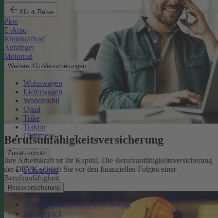
Kfz & Reise
Pkw
E-Auto
Kleinkraftrad
Anhänger
Motorrad
Weitere Kfz-Versicherungen
Wohnwagen
Lieferwagen
Wohnmobil
Quad
Trike
Traktor
Oldtimer
Berufsunfähigkeits­versicherung
Zusatzschutz
Ihre Arbeitskraft ist Ihr Kapital. Die Berufsunfähigkeitsversicherung
der DEVK schützt Sie vor den finanziellen Folgen einer
Schutzbrief
Berufsunfähigkeit.
Mehr erfahren
Reiseversicherung
Auslandsreisekrankenversicherung
Reisegepäck