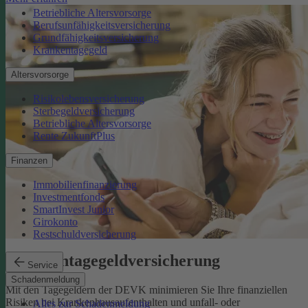
Betriebliche Altersvorsorge
Berufsunfähigkeitsversicherung
Grundfähigkeitsversicherung
Krankentagegeld
Altersvorsorge
Risikolebensversicherung
Sterbegeldversicherung
Betriebliche Altersvorsorge
Rente ZukunftPlus
Finanzen
Immobilienfinanzierung
Investmentfonds
SmartInvest Junior
Girokonto
Restschuldversicherung
Krankentagegeldversicherung
Service
Schadenmeldung
Mit den Tagegeldern der DEVK minimieren Sie Ihre finanziellen
Risiken bei Krankenhausaufenthalten und unfall- oder
Alles zur Schadenmeldung