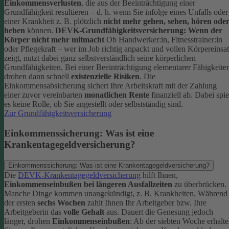
Einkommensverlusten
, die aus der Beeinträchtigung einer
Grundfähigkeit resultieren – d. h. wenn Sie infolge eines Unfalls oder
einer Krankheit z. B. plötzlich
nicht mehr gehen, sehen, hören ode
heben
können.
DEVK-Grundfähigkeitsversicherung: Wenn der
Körper nicht mehr mitmacht
Ob Handwerker:in, Fitnesstrainer:in
oder Pflegekraft – wer im Job richtig anpackt und vollen Körpereinsa
zeigt, nutzt dabei ganz selbstverständlich seine körperlichen
Grundfähigkeiten. Bei einer Beeinträchtigung elementarer Fähigkeite
drohen dann schnell
existenzielle Risiken
.
Die
Einkommensabsicherung sichert Ihre Arbeitskraft mit der Zahlung
einer zuvor vereinbarten
monatlichen Rente
finanziell ab. Dabei spie
es keine Rolle, ob Sie angestellt oder selbstständig sind.
Zur Grundfähigkeitsversicherung
Einkommenssicherung: Was ist eine
Krankentagegeldversicherung?
Einkommenssicherung: Was ist eine Krankentagegeldversicherung?
Die
DEVK-Krankentagegeldversicherung
hilft Ihnen,
Einkommenseinbußen bei längeren Ausfallzeiten
zu überbrücken.
Manche Dinge kommen unangekündigt, z. B. Krankheiten. Während
der ersten
sechs Wochen
zahlt Ihnen Ihr Arbeitgeber bzw. Ihre
Arbeitgeberin das
volle Gehalt
aus.
Dauert die Genesung jedoch
länger, drohen
Einkommenseinbußen
: Ab der siebten Woche erhalt