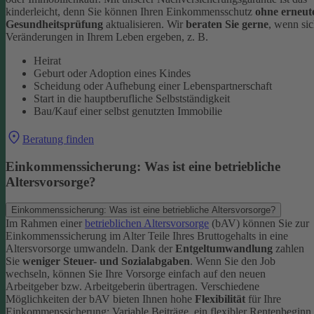
kinderleicht, denn Sie können Ihren Einkommensschutz
ohne erneut
Gesundheitsprüfung
aktualisieren.
Wir
beraten Sie gerne
, wenn si
Veränderungen in Ihrem Leben ergeben, z. B.
Heirat
Geburt oder Adoption eines Kindes
Scheidung oder Aufhebung einer Lebenspartnerschaft
Start in die hauptberufliche Selbstständigkeit
Bau/Kauf einer selbst genutzten Immobilie
Beratung finden
Einkommenssicherung: Was ist eine betriebliche
Altersvorsorge?
Einkommenssicherung: Was ist eine betriebliche Altersvorsorge?
Im Rahmen einer
betrieblichen Altersvorsorge
(bAV) können Sie zur
Einkommenssicherung im Alter Teile Ihres Bruttogehalts in eine
Altersvorsorge umwandeln. Dank der
Entgeltumwandlung
zahlen
Sie
weniger Steuer- und Sozialabgaben
.
Wenn Sie den Job
wechseln, können Sie Ihre Vorsorge einfach auf den neuen
Arbeitgeber bzw. Arbeitgeberin übertragen. Verschiedene
Möglichkeiten der bAV bieten Ihnen hohe
Flexibilität
für Ihre
Einkommenssicherung: Variable Beiträge, ein flexibler Rentenbeginn