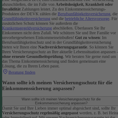
abzuschließen, die im Falle von
Arbeitslosigkeit, Krankheit oder
Invalidität
Zahlungen leistet.
Zu den Einkommenssicherungs-
Produkten der DEVK zählen die
Berufsunfähigkeitsversicherung
, die
Grundfähigkeitsversicherung
und die
betriebliche Altersvorsorge
. Für
zusätzlichen Schutz können Sie außerdem die
Krankentagegeldversicherung
abschließen. Überlassen Sie Ihr
Einkommen nicht dem Zufall. Wir schützen Sie und Ihre Familie vor
unvorhergesehenen Einkommenseinbußen!
Gut zu wissen
: Im
Berufsunfähigkeitsschutz und in der Grundfähigkeitsversicherung
bieten wir Ihnen eine
Nachversicherungsgarantie
. So können Sie
Ihren Versicherungsschutz an Ihre aktuelle Lebenssituation anpassen 
ohne erneute Gesundheitsprüfung
.
Wir beraten Sie gerne rund um
das Thema Einkommenssicherung und finden gemeinsam eine
Lösung, die zu Ihrem Leben passt.
Beratung finden
Wann sollte ich meinen Versicherungsschutz für die
Einkommenssicherung anpassen?
Wann sollte ich meinen Versicherungsschutz für die
Einkommenssicherung anpassen?
Damit Sie und Ihre Lieben immer optimal abgesichert sind, sollte Ihr
Versicherungsschutz regelmäßig angepasst
werden, z. B. bei Heira
oder Immobilienkauf. Mit unserer Nachversicherungsgarantie ist das