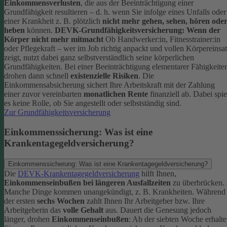
Einkommensverlusten
, die aus der Beeinträchtigung einer
Grundfähigkeit resultieren – d. h. wenn Sie infolge eines Unfalls oder
einer Krankheit z. B. plötzlich
nicht mehr gehen, sehen, hören ode
heben
können.
DEVK-Grundfähigkeitsversicherung: Wenn der
Körper nicht mehr mitmacht
Ob Handwerker:in, Fitnesstrainer:in
oder Pflegekraft – wer im Job richtig anpackt und vollen Körpereinsa
zeigt, nutzt dabei ganz selbstverständlich seine körperlichen
Grundfähigkeiten. Bei einer Beeinträchtigung elementarer Fähigkeite
drohen dann schnell
existenzielle Risiken
.
Die
Einkommensabsicherung sichert Ihre Arbeitskraft mit der Zahlung
einer zuvor vereinbarten
monatlichen Rente
finanziell ab. Dabei spie
es keine Rolle, ob Sie angestellt oder selbstständig sind.
Zur Grundfähigkeitsversicherung
Einkommenssicherung: Was ist eine
Krankentagegeldversicherung?
Einkommenssicherung: Was ist eine Krankentagegeldversicherung?
Die
DEVK-Krankentagegeldversicherung
hilft Ihnen,
Einkommenseinbußen bei längeren Ausfallzeiten
zu überbrücken.
Manche Dinge kommen unangekündigt, z. B. Krankheiten. Während
der ersten
sechs Wochen
zahlt Ihnen Ihr Arbeitgeber bzw. Ihre
Arbeitgeberin das
volle Gehalt
aus.
Dauert die Genesung jedoch
länger, drohen
Einkommenseinbußen
: Ab der siebten Woche erhalt