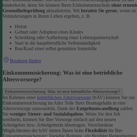
kinderleicht, denn Sie können Ihren Einkommensschutz
ohne erneut
Gesundheitsprüfung
aktualisieren.
Wir
beraten Sie gerne
, wenn si
Veränderungen in Ihrem Leben ergeben, z. B.
Heirat
Geburt oder Adoption eines Kindes
Scheidung oder Aufhebung einer Lebenspartnerschaft
Start in die hauptberufliche Selbstständigkeit
Bau/Kauf einer selbst genutzten Immobilie
Beratung finden
Einkommenssicherung: Was ist eine betriebliche
Altersvorsorge?
Einkommenssicherung: Was ist eine betriebliche Altersvorsorge?
Im Rahmen einer
betrieblichen Altersvorsorge
(bAV) können Sie zur
Einkommenssicherung im Alter Teile Ihres Bruttogehalts in eine
Altersvorsorge umwandeln. Dank der
Entgeltumwandlung
zahlen
Sie
weniger Steuer- und Sozialabgaben
.
Wenn Sie den Job
wechseln, können Sie Ihre Vorsorge einfach auf den neuen
Arbeitgeber bzw. Arbeitgeberin übertragen. Verschiedene
Möglichkeiten der bAV bieten Ihnen hohe
Flexibilität
für Ihre
Einkommenssicherung: Variable Beiträge, ein flexibler Rentenbeginn