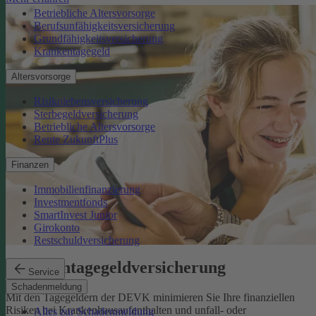
Betriebliche Altersvorsorge
Berufsunfähigkeitsversicherung
Grundfähigkeitsversicherung
Krankentagegeld
Altersvorsorge
Risikolebensversicherung
Sterbegeldversicherung
Betriebliche Altersvorsorge
Rente ZukunftPlus
Finanzen
Immobilienfinanzierung
Investmentfonds
SmartInvest Junior
Girokonto
Restschuldversicherung
Krankentagegeldversicherung
Service
Schadenmeldung
Mit den Tagegeldern der DEVK minimieren Sie Ihre finanziellen
Risiken bei Krankenhausaufenthalten und unfall- oder
Alles zur Schadenmeldung