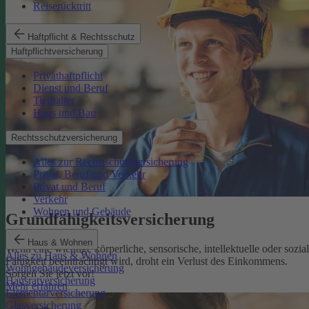
Reiserücktritt
Haftpflicht & Rechtsschutz
Haftpflichtversicherung
Privathaftpflicht
Dienst und Beruf
Tierhalter
Haus und Bau
Rechtsschutzversicherung
Alles zur Rechtsschutzversicherung
Privat, Beruf und Verkehr
Privat und Beruf
Verkehr
Wohnen und Gebäude
Grundfähigkeits­versicherung
Haus & Wohnen
Wenn eine wichtige körperliche, sensorische, intellektuelle oder sozia
Alles zu Haus & Wohnen
Fähigkeit beeinträchtigt wird, droht ein Verlust des Einkommens.
Wohngebäudeversicherung
Sorgen Sie jetzt vor!
Hausratversicherung
Mehr erfahren
Elementarversicherung
Glasversicherung