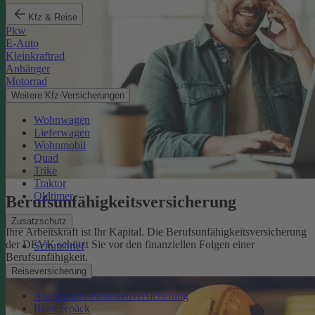
Kfz & Reise
Pkw
E-Auto
Kleinkraftrad
Anhänger
Motorrad
Weitere Kfz-Versicherungen
Wohnwagen
Lieferwagen
Wohnmobil
Quad
Trike
Traktor
Oldtimer
Berufsunfähigkeits­versicherung
Zusatzschutz
Ihre Arbeitskraft ist Ihr Kapital. Die Berufsunfähigkeitsversicherung
der DEVK schützt Sie vor den finanziellen Folgen einer
Schutzbrief
Berufsunfähigkeit.
Mehr erfahren
Reiseversicherung
Auslandsreisekrankenversicherung
Reisegepäck