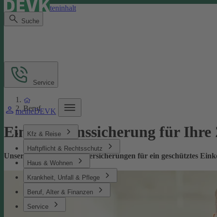
Direkt zum Seiteninhalt
Suche
Service
Beruf
meineDEVK
Einkommenssicherung für Ihre
Kfz & Reise
Haftpflicht & Rechtsschutz
Unsere leistungsstarken Versicherungen für ein geschütztes Ei
Haus & Wohnen
Krankheit, Unfall & Pflege
Beruf, Alter & Finanzen
Service