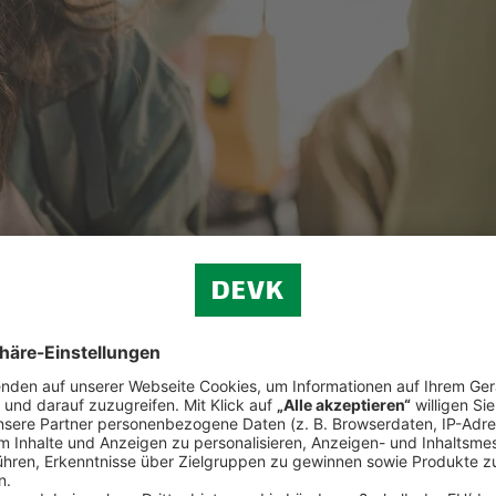
privater Vorsorge trägt die betriebliche Altersvorsorge zu einem abges