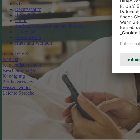
Kfz
Rechtsschutz
Haftpflicht
Unfall
Auslandsreisekrankenversicherung
Reisegepäck
Reiserücktritt
Haus und Wohnen
meineDEVK
Kontakt
Kundendaten ändern
Bescheinigungen
Kündigung
Produktservices
Wissenswertes
Leichte Sprache