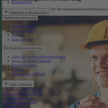
Reiserücktritt
Ihre Arbeitskraft ist Ihr Kapital. Die Berufsunfähigkeitsversicherung
Haftpflicht & Rechtsschutz
Mehr erfahren
Haftpflichtversicherung
Privathaftpflicht
Dienst und Beruf
Tierhalter
Haus und Bau
Rechtsschutzversicherung
Alles zur Rechtsschutzversicherung
Privat, Beruf und Verkehr
Privat und Beruf
Verkehr
Wohnen und Gebäude
Haus & Wohnen
Alles zu Haus & Wohnen
Wohngebäudeversicherung
Hausratversicherung
Elementarversicherung
Glasversicherung