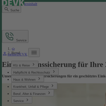
Direkt zum Seiteninhalt
Suche
Service
Beruf
meineDEVK
Einkommenssicherung für Ihre
Kfz & Reise
Haftpflicht & Rechtsschutz
Unsere leistungsstarken Versicherungen für ein geschütztes Ei
Haus & Wohnen
Krankheit, Unfall & Pflege
Beruf, Alter & Finanzen
Service