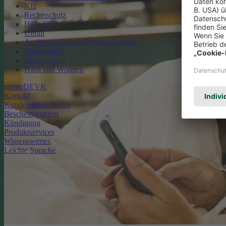
Kfz
Rechtsschutz
Haftpflicht
Unfall
Auslandsreisekrankenversicherung
Reisegepäck
Reiserücktritt
Haus und Wohnen
meineDEVK
Kontakt
Kundendaten ändern
Bescheinigungen
Kündigung
Produktservices
Wissenswertes
Leichte Sprache