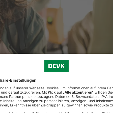
privater Vorsorge trägt die betriebliche Altersvorsorge zu einem abges