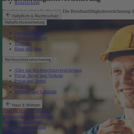
Reiserücktritt
Ihre Arbeitskraft ist Ihr Kapital. Die Berufsunfähigkeitsversicherung
Haftpflicht & Rechtsschutz
Mehr erfahren
Haftpflichtversicherung
Privathaftpflicht
Dienst und Beruf
Tierhalter
Haus und Bau
Rechtsschutzversicherung
Alles zur Rechtsschutzversicherung
Privat, Beruf und Verkehr
Privat und Beruf
Verkehr
Wohnen und Gebäude
Haus & Wohnen
Alles zu Haus & Wohnen
Wohngebäudeversicherung
Hausratversicherung
Elementarversicherung
Glasversicherung