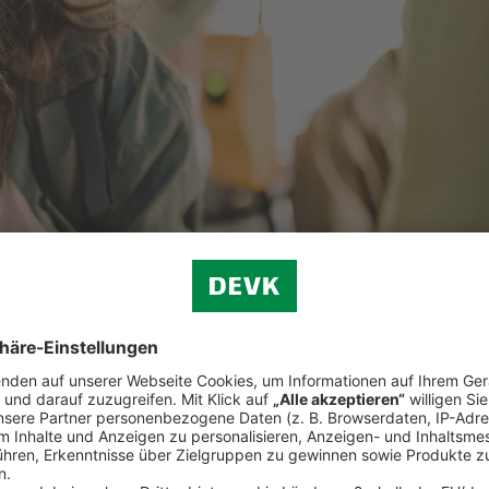
privater Vorsorge trägt die betriebliche Altersvorsorge zu einem abges