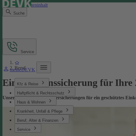
Direkt zum Seiteninhalt
Suche
Service
Beruf
meineDEVK
Einkommenssicherung für Ihre
Kfz & Reise
Haftpflicht & Rechtsschutz
Unsere leistungsstarken Versicherungen für ein geschütztes Ei
Haus & Wohnen
Krankheit, Unfall & Pflege
Beruf, Alter & Finanzen
Service