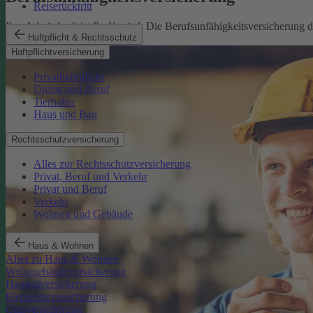
Reiserücktritt
Ihre Arbeitskraft ist Ihr Kapital. Die Berufsunfähigkeitsversicherung
Haftpflicht & Rechtsschutz
Mehr erfahren
Haftpflichtversicherung
Privathaftpflicht
Dienst und Beruf
Tierhalter
Haus und Bau
Rechtsschutzversicherung
Alles zur Rechtsschutzversicherung
Privat, Beruf und Verkehr
Privat und Beruf
Verkehr
Wohnen und Gebäude
Haus & Wohnen
Alles zu Haus & Wohnen
Wohngebäudeversicherung
Hausratversicherung
Elementarversicherung
Glasversicherung