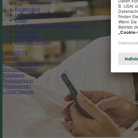
Kfz
Rechtsschutz
Haftpflicht
Unfall
Auslandsreisekrankenversicherung
Reisegepäck
Reiserücktritt
Haus und Wohnen
meineDEVK
Kontakt
Kundendaten ändern
Bescheinigungen
Kündigung
Produktservices
Wissenswertes
Leichte Sprache