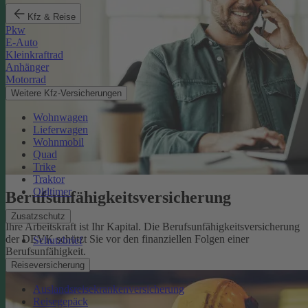
Kfz & Reise
Pkw
E-Auto
Kleinkraftrad
Anhänger
Motorrad
Weitere Kfz-Versicherungen
Wohnwagen
Lieferwagen
Wohnmobil
Quad
Trike
Traktor
Oldtimer
Berufsunfähigkeits­versicherung
Zusatzschutz
Ihre Arbeitskraft ist Ihr Kapital. Die Berufsunfähigkeitsversicherung
der DEVK schützt Sie vor den finanziellen Folgen einer
Schutzbrief
Berufsunfähigkeit.
Mehr erfahren
Reiseversicherung
Auslandsreisekrankenversicherung
Reisegepäck