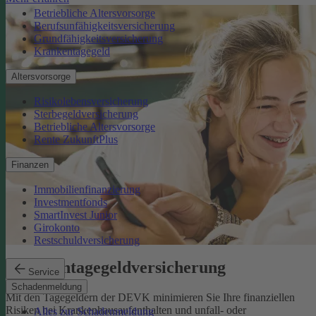
Betriebliche Altersvorsorge
Berufsunfähigkeitsversicherung
Grundfähigkeitsversicherung
Krankentagegeld
Altersvorsorge
Risikolebensversicherung
Sterbegeldversicherung
Betriebliche Altersvorsorge
Rente ZukunftPlus
Finanzen
Immobilienfinanzierung
Investmentfonds
SmartInvest Junior
Girokonto
Restschuldversicherung
Krankentagegeldversicherung
Service
Schadenmeldung
Mit den Tagegeldern der DEVK minimieren Sie Ihre finanziellen
Risiken bei Krankenhausaufenthalten und unfall- oder
Alles zur Schadenmeldung