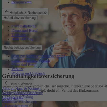
Reiserücktritt
Haftpflicht & Rechtsschutz
Haftpflichtversicherung
Privathaftpflicht
Dienst und Beruf
Tierhalter
Haus und Bau
Rechtsschutzversicherung
Alles zur Rechtsschutzversicherung
Privat, Beruf und Verkehr
Privat und Beruf
Verkehr
Wohnen und Gebäude
Grundfähigkeits­versicherung
Haus & Wohnen
Wenn eine wichtige körperliche, sensorische, intellektuelle oder sozia
Alles zu Haus & Wohnen
Fähigkeit beeinträchtigt wird, droht ein Verlust des Einkommens.
Wohngebäudeversicherung
Sorgen Sie jetzt vor!
Hausratversicherung
Mehr erfahren
Elementarversicherung
Glasversicherung