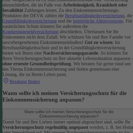
abzuschließen, die im Falle von
Arbeitslosigkeit, Krankheit oder
Invalidität
Zahlungen leistet.
Zu den Einkommenssicherungs-
Produkten der DEVK zählen die
Berufsunfähigkeitsversicherung
, die
Grundfähigkeitsversicherung
und die
betriebliche Altersvorsorge
. Für
zusätzlichen Schutz können Sie außerdem die
Krankentagegeldversicherung
abschließen. Überlassen Sie Ihr
Einkommen nicht dem Zufall. Wir schützen Sie und Ihre Familie vor
unvorhergesehenen Einkommenseinbußen!
Gut zu wissen
: Im
Berufsunfähigkeitsschutz und in der Grundfähigkeitsversicherung
bieten wir Ihnen eine
Nachversicherungsgarantie
. So können Sie
Ihren Versicherungsschutz an Ihre aktuelle Lebenssituation anpassen 
ohne erneute Gesundheitsprüfung
.
Wir beraten Sie gerne rund um
das Thema Einkommenssicherung und finden gemeinsam eine
Lösung, die zu Ihrem Leben passt.
Beratung finden
Wann sollte ich meinen Versicherungsschutz für die
Einkommenssicherung anpassen?
Wann sollte ich meinen Versicherungsschutz für die
Einkommenssicherung anpassen?
Damit Sie und Ihre Lieben immer optimal abgesichert sind, sollte Ihr
Versicherungsschutz regelmäßig angepasst
werden, z. B. bei Heira
oder Immobilienkauf. Mit unserer Nachversicherungsgarantie ist das