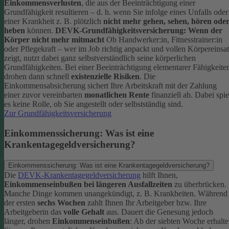
Einkommensverlusten
, die aus der Beeinträchtigung einer
Grundfähigkeit resultieren – d. h. wenn Sie infolge eines Unfalls oder
einer Krankheit z. B. plötzlich
nicht mehr gehen, sehen, hören ode
heben
können.
DEVK-Grundfähigkeitsversicherung: Wenn der
Körper nicht mehr mitmacht
Ob Handwerker:in, Fitnesstrainer:in
oder Pflegekraft – wer im Job richtig anpackt und vollen Körpereinsa
zeigt, nutzt dabei ganz selbstverständlich seine körperlichen
Grundfähigkeiten. Bei einer Beeinträchtigung elementarer Fähigkeite
drohen dann schnell
existenzielle Risiken
.
Die
Einkommensabsicherung sichert Ihre Arbeitskraft mit der Zahlung
einer zuvor vereinbarten
monatlichen Rente
finanziell ab. Dabei spie
es keine Rolle, ob Sie angestellt oder selbstständig sind.
Zur Grundfähigkeitsversicherung
Einkommenssicherung: Was ist eine
Krankentagegeldversicherung?
Einkommenssicherung: Was ist eine Krankentagegeldversicherung?
Die
DEVK-Krankentagegeldversicherung
hilft Ihnen,
Einkommenseinbußen bei längeren Ausfallzeiten
zu überbrücken.
Manche Dinge kommen unangekündigt, z. B. Krankheiten. Während
der ersten
sechs Wochen
zahlt Ihnen Ihr Arbeitgeber bzw. Ihre
Arbeitgeberin das
volle Gehalt
aus.
Dauert die Genesung jedoch
länger, drohen
Einkommenseinbußen
: Ab der siebten Woche erhalt