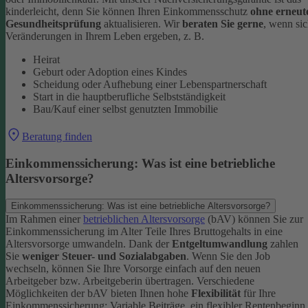
kinderleicht, denn Sie können Ihren Einkommensschutz
ohne erneut
Gesundheitsprüfung
aktualisieren.
Wir
beraten Sie gerne
, wenn si
Veränderungen in Ihrem Leben ergeben, z. B.
Heirat
Geburt oder Adoption eines Kindes
Scheidung oder Aufhebung einer Lebenspartnerschaft
Start in die hauptberufliche Selbstständigkeit
Bau/Kauf einer selbst genutzten Immobilie
Beratung finden
Einkommenssicherung: Was ist eine betriebliche
Altersvorsorge?
Einkommenssicherung: Was ist eine betriebliche Altersvorsorge?
Im Rahmen einer
betrieblichen Altersvorsorge
(bAV) können Sie zur
Einkommenssicherung im Alter Teile Ihres Bruttogehalts in eine
Altersvorsorge umwandeln. Dank der
Entgeltumwandlung
zahlen
Sie
weniger Steuer- und Sozialabgaben
.
Wenn Sie den Job
wechseln, können Sie Ihre Vorsorge einfach auf den neuen
Arbeitgeber bzw. Arbeitgeberin übertragen. Verschiedene
Möglichkeiten der bAV bieten Ihnen hohe
Flexibilität
für Ihre
Einkommenssicherung: Variable Beiträge, ein flexibler Rentenbeginn