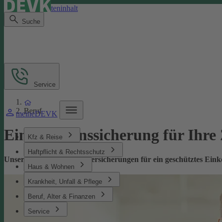
Direkt zum Seiteninhalt
Suche
Service
Beruf
meineDEVK
Einkommenssicherung für Ihre
Kfz & Reise
Haftpflicht & Rechtsschutz
Unsere leistungsstarken Versicherungen für ein geschütztes Ei
Haus & Wohnen
Krankheit, Unfall & Pflege
Beruf, Alter & Finanzen
Service