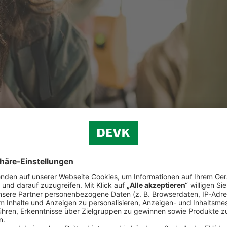
privater Vorsorge trägt die betriebliche Altersvorsorge zu einem abges