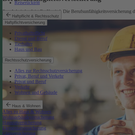
Reiserücktritt
Ihre Arbeitskraft ist Ihr Kapital. Die Berufsunfähigkeitsversicherung
Haftpflicht & Rechtsschutz
Mehr erfahren
Haftpflichtversicherung
Privathaftpflicht
Dienst und Beruf
Tierhalter
Haus und Bau
Rechtsschutzversicherung
Alles zur Rechtsschutzversicherung
Privat, Beruf und Verkehr
Privat und Beruf
Verkehr
Wohnen und Gebäude
Haus & Wohnen
Alles zu Haus & Wohnen
Wohngebäudeversicherung
Hausratversicherung
Elementarversicherung
Glasversicherung