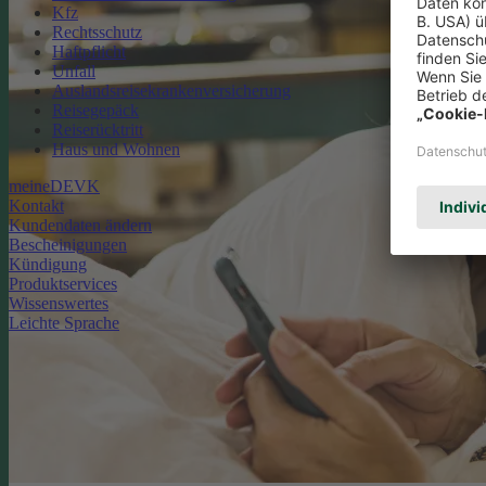
Kfz
Rechtsschutz
Haftpflicht
Unfall
Auslandsreisekrankenversicherung
Reisegepäck
Reiserücktritt
Haus und Wohnen
meineDEVK
Kontakt
Kundendaten ändern
Bescheinigungen
Kündigung
Produktservices
Wissenswertes
Leichte Sprache