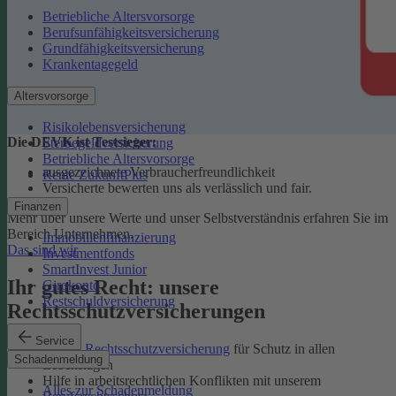
Betriebliche Altersvorsorge
Berufsunfähigkeitsversicherung
Grundfähigkeitsversicherung
Krankentagegeld
Altersvorsorge
Risikolebensversicherung
Die DEVK ist Testsieger:
Sterbegeldversicherung
Betriebliche Altersvorsorge
ausgezeichnete Verbraucherfreundlichkeit
Rente ZukunftPlus
Versicherte bewerten uns als verlässlich und fair.
Finanzen
Mehr über unsere Werte und unser Selbstverständnis erfahren Sie im
Bereich Unternehmen.
Immobilienfinanzierung
Das sind wir
Investmentfonds
SmartInvest Junior
Ihr gutes Recht: unsere
Girokonto
Restschuldversicherung
Rechtsschutzversicherungen
Service
Private Rechtsschutzversicherung
für Schutz in allen
Schadenmeldung
Lebenslagen
Hilfe in arbeitsrechtlichen Konflikten mit unserem
Alles zur Schadenmeldung