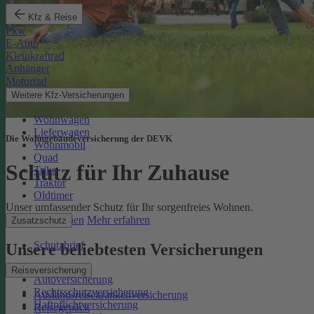
Kfz & Reise
Pkw
E-Auto
Kleinkraftrad
Anhänger
Motorrad
Weitere Kfz-Versicherungen
Wohnwagen
Lieferwagen
Die Wohngebäudeversicherung der DEVK
Wohnmobil
Quad
Schutz für Ihr Zuhause
Trike
Traktor
Oldtimer
Unser umfassender Schutz für Ihr sorgenfreies Wohnen.
Online berechnen
Mehr erfahren
Zusatzschutz
Schutzbrief
Unsere beliebtesten Versicherungen
Reiseversicherung
Autoversicherung
Rechtsschutzversicherung
Auslandsreisekrankenversicherung
Haftpflichtversicherung
Reisegepäck