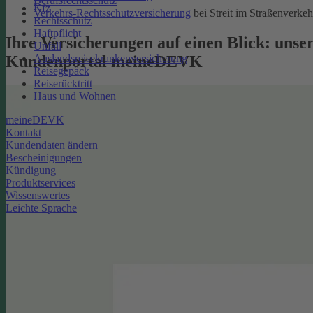
Berufsrechtsschutz
Kfz
Verkehrs-Rechtsschutzversicherung
bei Streit im Straßenverkeh
Rechtsschutz
Haftpflicht
Ihre Versicherungen auf einen Blick: unse
Unfall
Kundenportal meineDEVK
Auslandsreisekrankenversicherung
Reisegepäck
Reiserücktritt
Haus und Wohnen
meineDEVK
Kontakt
Kundendaten ändern
Bescheinigungen
Kündigung
Produktservices
Wissenswertes
Leichte Sprache