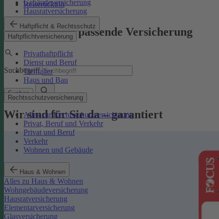
Gebäudeversicherung
Reiserücktritt
Hausratversicherung
Haftpflicht & Rechtsschutz
Finden Sie die passende Versicherung
Haftpflichtversicherung
Privathaftpflicht
Dienst und Beruf
Suchbegriff
Tierhalter
Haus und Bau
Suchen
Rechtsschutzversicherung
Wir sind für Sie da – garantiert
Alles zur Rechtsschutzversicherung
Privat, Beruf und Verkehr
Privat und Beruf
Verkehr
Wohnen und Gebäude
Haus & Wohnen
Alles zu Haus & Wohnen
Wohngebäudeversicherung
Hausratversicherung
Elementarversicherung
Glasversicherung