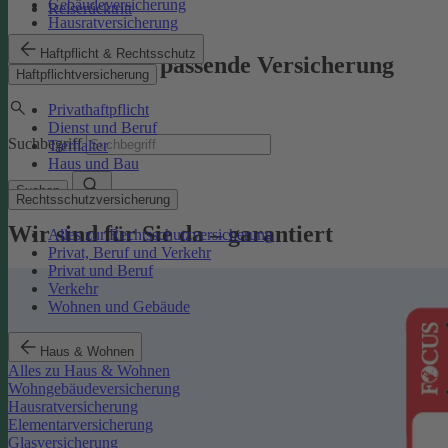
Gebäudeversicherung
Reiserücktritt
Hausratversicherung
Haftpflicht & Rechtsschutz
Finden Sie die passende Versicherung
Haftpflichtversicherung
Privathaftpflicht
Dienst und Beruf
Suchbegriff
Tierhalter
Haus und Bau
Suchen
Rechtsschutzversicherung
Wir sind für Sie da – garantiert
Alles zur Rechtsschutzversicherung
Privat, Beruf und Verkehr
Privat und Beruf
Verkehr
Wohnen und Gebäude
Haus & Wohnen
Alles zu Haus & Wohnen
Wohngebäudeversicherung
Hausratversicherung
Elementarversicherung
Glasversicherung