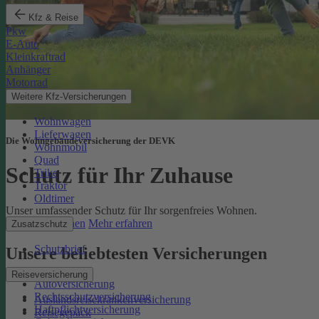
Kfz & Reise
Pkw
E-Auto
Kleinkraftrad
Anhänger
Motorrad
Weitere Kfz-Versicherungen
Wohnwagen
Lieferwagen
Die Wohngebäudeversicherung der DEVK
Wohnmobil
Quad
Schutz für Ihr Zuhause
Trike
Traktor
Oldtimer
Unser umfassender Schutz für Ihr sorgenfreies Wohnen.
Online berechnen
Mehr erfahren
Zusatzschutz
Schutzbrief
Unsere beliebtesten Versicherungen
Reiseversicherung
Autoversicherung
Rechtsschutzversicherung
Auslandsreisekrankenversicherung
Haftpflichtversicherung
Reisegepäck