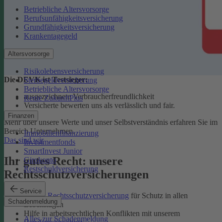
Betriebliche Altersvorsorge
Berufsunfähigkeitsversicherung
Grundfähigkeitsversicherung
Krankentagegeld
Altersvorsorge
Risikolebensversicherung
Die DEVK ist Testsieger:
Sterbegeldversicherung
Betriebliche Altersvorsorge
ausgezeichnete Verbraucherfreundlichkeit
Rente ZukunftPlus
Versicherte bewerten uns als verlässlich und fair.
Finanzen
Mehr über unsere Werte und unser Selbstverständnis erfahren Sie im
Bereich Unternehmen.
Immobilienfinanzierung
Das sind wir
Investmentfonds
SmartInvest Junior
Ihr gutes Recht: unsere
Girokonto
Restschuldversicherung
Rechtsschutzversicherungen
Service
Private Rechtsschutzversicherung
für Schutz in allen
Schadenmeldung
Lebenslagen
Hilfe in arbeitsrechtlichen Konflikten mit unserem
Alles zur Schadenmeldung