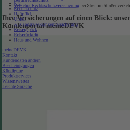
Berufsrechtsschutz
Kfz
Verkehrs-Rechtsschutzversicherung
bei Streit im Straßenverkeh
Rechtsschutz
Haftpflicht
Ihre Versicherungen auf einen Blick: unse
Unfall
Kundenportal meineDEVK
Auslandsreisekrankenversicherung
Reisegepäck
Reiserücktritt
Haus und Wohnen
meineDEVK
Kontakt
Kundendaten ändern
Bescheinigungen
Kündigung
Produktservices
Wissenswertes
Leichte Sprache